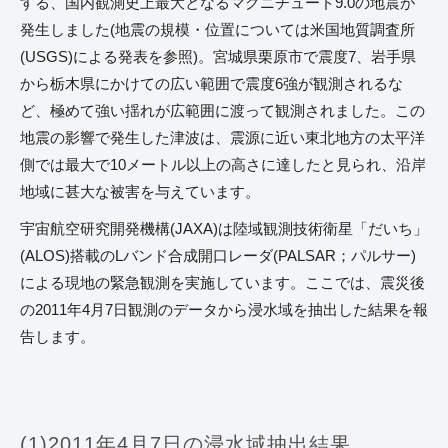
する、国内観測史上最大となるマグニチュード9.0の地震が
発生しました(地震の規模・位置については米国地質調査所
(USGS)による発表を参照)。宮城県栗原市で震度7、岩手県
から栃木県にかけての広い範囲で震度6強が観測されるな
ど、極めて強い揺れが広範囲に渡って観測されました。この
地震の影響で発生した津波は、震源に近い東北地方の太平洋
側では最大で10メートル以上の高さに達したと見られ、沿岸
地域に甚大な被害を与えています。
宇宙航空研究開発機構(JAXA)は陸域観測技術衛星「だいち」
(ALOS)搭載のLバンド合成開口レーダ(PALSAR；パルサー)
による現地の緊急観測を実施しています。ここでは、震災後
の2011年4月7日観測のデータから浸水域を抽出した結果を報
告します。
(1)2011年4月7日の浸水域抽出結果