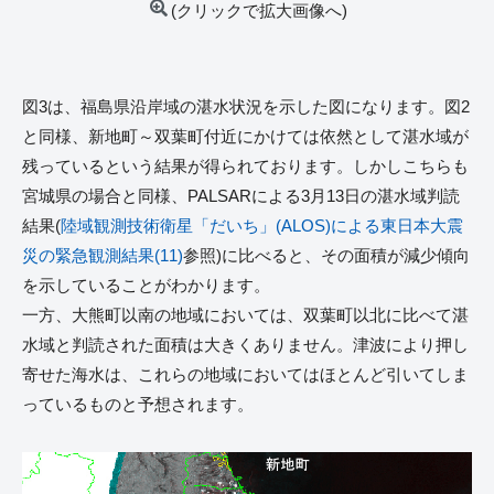
(クリックで拡大画像へ)
図3は、福島県沿岸域の湛水状況を示した図になります。図2
と同様、新地町～双葉町付近にかけては依然として湛水域が
残っているという結果が得られております。しかしこちらも
宮城県の場合と同様、PALSARによる3月13日の湛水域判読
結果(
陸域観測技術衛星「だいち」(ALOS)による東日本大震
災の緊急観測結果(11)
参照)に比べると、その面積が減少傾向
を示していることがわかります。
一方、大熊町以南の地域においては、双葉町以北に比べて湛
水域と判読された面積は大きくありません。津波により押し
寄せた海水は、これらの地域においてはほとんど引いてしま
っているものと予想されます。