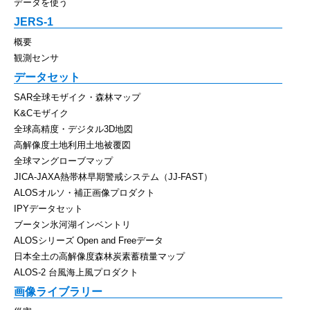
データを使う
JERS-1
概要
観測センサ
データセット
SAR全球モザイク・森林マップ
K&Cモザイク
全球高精度・デジタル3D地図
高解像度土地利用土地被覆図
全球マングローブマップ
JICA-JAXA熱帯林早期警戒システム（JJ-FAST）
ALOSオルソ・補正画像プロダクト
IPYデータセット
ブータン氷河湖インベントリ
ALOSシリーズ Open and Freeデータ
日本全土の高解像度森林炭素蓄積量マップ
ALOS-2 台風海上風プロダクト
画像ライブラリー