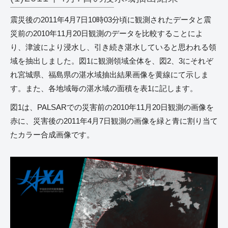
震災後の2011年4月7日10時03分頃に観測されたデータと震
災前の2010年11月20日観測のデータを比較することによ
り、津波により浸水し、引き続き湛水していると思われる領
域を抽出しました。図1に観測領域全体を、図2、3にそれぞ
れ宮城県、福島県の湛水域抽出結果画像を黄線にて示しま
す。また、各地域毎の湛水域の面積を表1に記します。
図1は、PALSARでの災害前の2010年11月20日観測の画像を
赤に、災害後の2011年4月7日観測の画像を緑と青に割り当て
たカラー合成画像です。