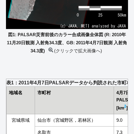
図1: PALSAR災害前後のカラー合成画像全体図 (R: 2010年
11月20日観測 入射角34.3度、GB: 2011年4月7日観測 入射角
34.3度)
(クリックで拡大画像へ)
表1：2011年4月7日PALSARデータから判読された市町
地域名
市町村
4月7日
PALSA
2
[km
]
宮城県域
仙台市（宮城野区，若林区）
9.0
名取市
7.3