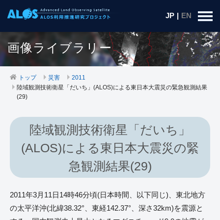
JP
|
EN
画像ライブラリー
トップ
災害
2011
陸域観測技術衛星「だいち」(ALOS)による東日本大震災の緊急観測結果
(29)
陸域観測技術衛星「だいち」
(ALOS)による東日本大震災の緊
急観測結果(29)
2011年3月11日14時46分頃(日本時間、以下同じ)、東北地方
の太平洋沖(北緯38.32°、東経142.37°、深さ32km)を震源と