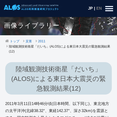
JP
|
EN
画像ライブラリー
トップ
災害
2011
陸域観測技術衛星「だいち」(ALOS)による東日本大震災の緊急観測結果
(12)
陸域観測技術衛星「だいち」
(ALOS)による東日本大震災の緊
急観測結果(12)
2011年3月11日14時46分頃(日本時間、以下同じ)、東北地方
の太平洋沖(北緯38.32°、東経142.37°、深さ32km)を震源と