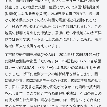
する、国内観測史上最大となるマグニチュード9.0の地震が
発生しました(地震の規模・位置については米国地質調査所
(USGS)による発表を参照)。宮城県栗原市で震度7、岩手県
から栃木県にかけての広い範囲で震度6強が観測されるな
ど、極めて強い揺れが広範囲に渡って観測されました。この
地震の影響で発生した津波は、震源に近い東北地方の太平洋
側では最大で10メートル以上の高さに達したと見られ、沿岸
地域に甚大な被害を与えています。
宇宙航空研究開発機構(JAXA)は、2011年3月20日22時1分頃
に陸域観測技術衛星「だいち」(ALOS)搭載のLバンド合成開
口レーダ(PALSAR；パルサー)による現地の緊急観測を実施
しました。以下に観測データの解析結果を報告します。図1
に観測位置、図2に観測データの全体図、図3に茨城県の拡大
図、図4に震災前と震災後で変化が大きかった箇所の拡大図
を示します。ここで紹介する画像解析手法は、今回の震災の
前後で得られた画像に異なる色(赤、緑、青)をつけて合成化
するものです。色がにじむところは大きな変化を表していま