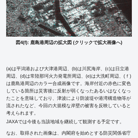
図4(f): 鹿島港周辺の拡大図 (クリックで拡大画像へ)
(a)は平潟港および大津港周辺、(b)は川尻海岸、(c)は日立港
周辺、(d)は常陸那珂火力発電所周辺、(e)は大洗町周辺、(ｆ)
は鹿島港周辺のカラー合成画像です。海岸付近の赤色に変色
している箇所は災害後に反射が弱くなったあるいはなくなっ
たことを意味しており、津波により防波堤や港湾構造物等が
流されたなど、今回の大規模な岸壁の被害を反映していると
考えられます。
JAXAでは今後も当該地域を継続して観測する予定です。
なお、取得された画像は、内閣府を始めとする防災関係省庁