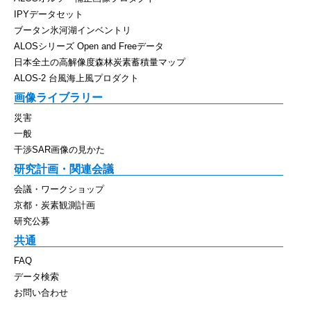
IPYデータセット
ブータン氷河湖インベントリ
ALOSシリーズ Open and Freeデータ
日本全土の高解像度森林炭素蓄積量マップ
ALOS-2 台風海上風プロダクト
画像ライブラリー
災害
一般
干渉SAR画像の見かた
研究計画・関連会議
会議・ワークショップ
京都・炭素観測計画
研究公募
共通
FAQ
データ検索
お問い合わせ