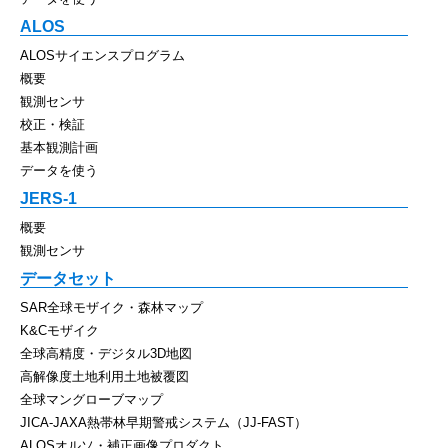
ALOS
ALOSサイエンスプログラム
概要
観測センサ
校正・検証
基本観測計画
データを使う
JERS-1
概要
観測センサ
データセット
SAR全球モザイク・森林マップ
K&Cモザイク
全球高精度・デジタル3D地図
高解像度土地利用土地被覆図
全球マングローブマップ
JICA-JAXA熱帯林早期警戒システム（JJ-FAST）
ALOSオルソ・補正画像プロダクト