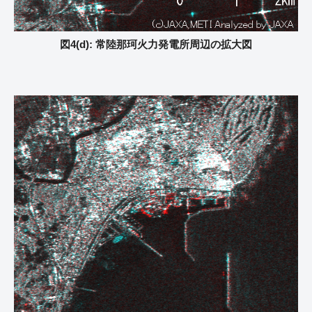
図4(d): 常陸那珂火力発電所周辺の拡大図