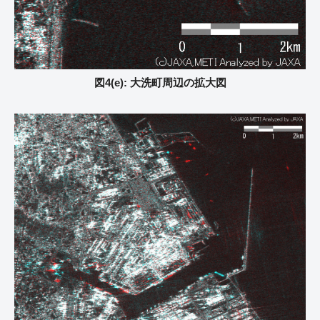
図4(e): 大洗町周辺の拡大図