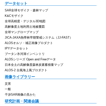
データセット
SAR全球モザイク・森林マップ
K&Cモザイク
全球高精度・デジタル3D地図
高解像度土地利用土地被覆図
全球マングローブマップ
JICA-JAXA熱帯林早期警戒システム（JJ-FAST）
ALOSオルソ・補正画像プロダクト
IPYデータセット
ブータン氷河湖インベントリ
ALOSシリーズ Open and Freeデータ
日本全土の高解像度森林炭素蓄積量マップ
ALOS-2 台風海上風プロダクト
画像ライブラリー
災害
一般
干渉SAR画像の見かた
研究計画・関連会議