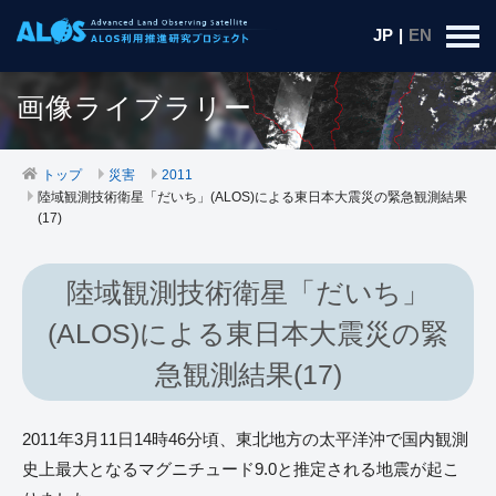
JP
|
EN
画像ライブラリー
トップ
災害
2011
陸域観測技術衛星「だいち」(ALOS)による東日本大震災の緊急観測結果
(17)
陸域観測技術衛星「だいち」
(ALOS)による東日本大震災の緊
急観測結果(17)
2011年3月11日14時46分頃、東北地方の太平洋沖で国内観測
史上最大となるマグニチュード9.0と推定される地震が起こ