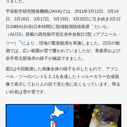
りました。
宇宙航空研究開発機構(JAXA)では、2011年3月12日、3月14
日、3月16日、3月17日、3月19日、3月20日に引き続き3月22
日10時41分頃(日本時間)に陸域観測技術衛星「だいち」
（ALOS）搭載の高性能可視近赤外放射計2型（アブニール・
*1
ツー）
により、現地の緊急観測を実施しました。22日の観
測では、広い範囲が雲で覆われていましたが、青森県および
岩手県北部海岸の様子が確認できました。
図1は今回観測した画像全体の様子を示したもので、アブニ
ール・ツーのバンド3, 2, 1を合成したトゥルーカラー合成画
像で表示しており人の目で見た色に近くなっています。明る
い白色は雪や雲です。