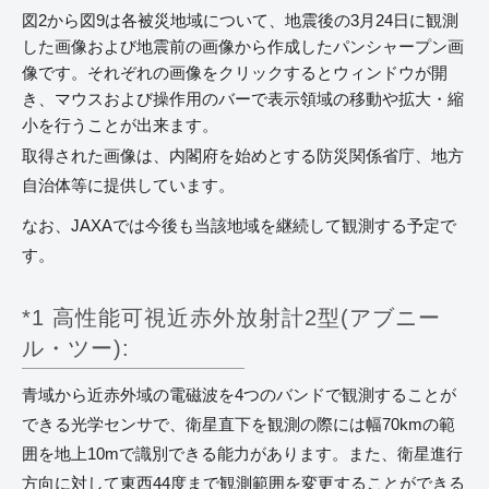
図2から図9は各被災地域について、地震後の3月24日に観測
した画像および地震前の画像から作成したパンシャープン画
像です。それぞれの画像をクリックするとウィンドウが開
き、マウスおよび操作用のバーで表示領域の移動や拡大・縮
小を行うことが出来ます。
取得された画像は、内閣府を始めとする防災関係省庁、地方
自治体等に提供しています。
なお、JAXAでは今後も当該地域を継続して観測する予定で
す。
*1 高性能可視近赤外放射計2型(アブニー
ル・ツー):
青域から近赤外域の電磁波を4つのバンドで観測することが
できる光学センサで、衛星直下を観測の際には幅70kmの範
囲を地上10mで識別できる能力があります。また、衛星進行
方向に対して東西44度まで観測範囲を変更することができる