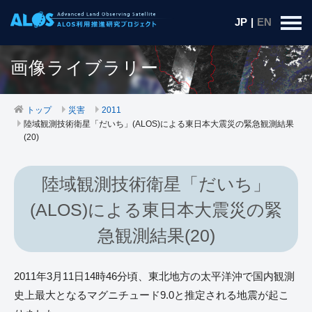
JP
|
EN
画像ライブラリー
トップ
災害
2011
陸域観測技術衛星「だいち」(ALOS)による東日本大震災の緊急観測結果
(20)
陸域観測技術衛星「だいち」
(ALOS)による東日本大震災の緊
急観測結果(20)
2011年3月11日14時46分頃、東北地方の太平洋沖で国内観測
史上最大となるマグニチュード9.0と推定される地震が起こ