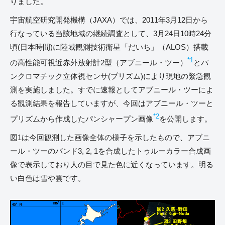
りました。
宇宙航空研究開発機構（JAXA）では、2011年3月12日から
行なっている当該地域の継続調査として、3月24日10時24分
頃(日本時間)に陸域観測技術衛星「だいち」（ALOS）搭載
*1
の高性能可視近赤外放射計2型（アブニール・ツー）
とパ
ンクロマチック立体視センサ(プリズム)により現地の緊急観
測を実施しました。すでに速報としてアブニール・ツーによ
る観測結果を報告していますが、今回はアブニール・ツーと
*2
プリズムから作成したパンシャープン画像
を公開します。
図1は今回観測した画像全体の様子を示したもので、アブニ
ール・ツーのバンド3, 2, 1を合成したトゥルーカラー合成画
像で表示しており人の目で見た色に近くなっています。明る
い白色は雪や雲です。