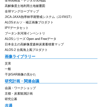
全球高精度・デジタル3D地図
高解像度土地利用土地被覆図
全球マングローブマップ
JICA-JAXA熱帯林早期警戒システム（JJ-FAST）
ALOSオルソ・補正画像プロダクト
IPYデータセット
ブータン氷河湖インベントリ
ALOSシリーズ Open and Freeデータ
日本全土の高解像度森林炭素蓄積量マップ
ALOS-2 台風海上風プロダクト
画像ライブラリー
災害
一般
干渉SAR画像の見かた
研究計画・関連会議
会議・ワークショップ
京都・炭素観測計画
研究公募
共通