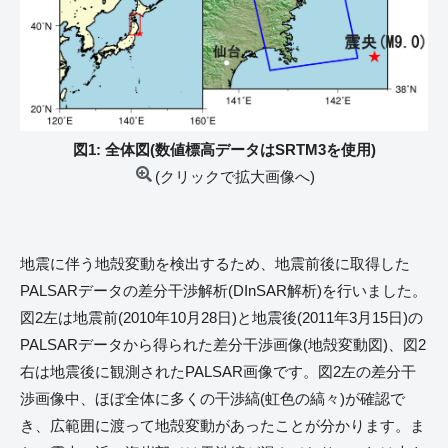
図1: 全体図(数値標高データはSRTM3を使用)
(クリックで拡大画像へ)
地震に伴う地殻変動を検出するため、地震前後に取得した
PALSARデータの差分干渉解析(DInSAR解析)を行いました。
図2左は地震前(2010年10月28日)と地震後(2011年3月15日)の
PALSARデータから得られた差分干渉画像(地殻変動図)、図2
右は地震後に観測されたPALSAR画像です。図2左の差分干
渉画像中、ほぼ全体に多くの干渉縞(虹色の縞々)が確認で
き、広範囲に渡って地殻変動があったことが分かります。ま