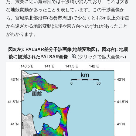
た、震央に近い海岸部では干渉縞が混んでおり、これは大き
な地殻変動があったことを表しています。この干渉画像か
ら、宮城県北部沿岸(石巻市周辺)で少なくとも3m以上の衛星
から遠ざかる地殻変動(沈降や東方向へのずれ)があったこと
がわかります。
図2(左): PALSAR差分干渉画像(地殻変動図)。図2(右): 地震
後に観測されたPALSAR画像
(クリックで拡大画像へ)