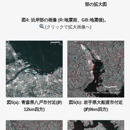
部の拡大図
図4: 沿岸部の画像 (R:地震前、GB:地震後)。
(クリックで拡大画像へ)
図5(a): 青森県八戸市付近(約
図5(b): 岩手県大船渡市付近
12km四方)
(約9km四方)