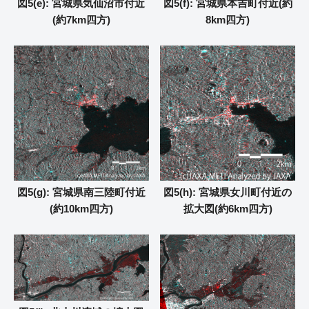
図5(e): 宮城県気仙沼市付近
図5(f): 宮城県本吉町付近(約
(約7km四方)
8km四方)
図5(g): 宮城県南三陸町付近
図5(h): 宮城県女川町付近の
(約10km四方)
拡大図(約6km四方)