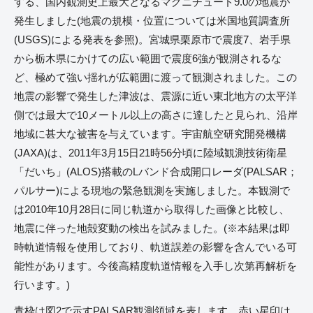
する、国内観測史上最大となるマグニチュード9.0の地震が
発生しました(地震の規模・位置については米国地質調査所
(USGS)による発表を参照)。宮城県栗原市で震度7、岩手県
から栃木県にかけての広い範囲で震度6強が観測されるな
ど、極めて強い揺れが広範囲に渡って観測されました。この
地震の影響で発生した津波は、震源に近い東北地方の太平洋
側では最大で10メートル以上の高さに達したと見られ、沿岸
地域に甚大な被害を与えています。宇宙航空研究開発機構
(JAXA)は、2011年3月15日21時56分頃に陸域観測技術衛星
「だいち」(ALOS)搭載のLバンド合成開口レーダ(PALSAR；
パルサー)による現地の緊急観測を実施しました。本観測で
は2010年10月28日に同じ軌道から取得した画像と比較し、
地震に伴った地殻変動の検出を試みました。(※本結果は即
時軌道情報を使用しており、軌道誤差の影響を含んでいる可
能性があります。今後高精度軌道情報を入手し次第再解析を
行います。)
青枠は図2で示すPALSAR観測領域を表します。赤い星印は