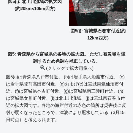
図5(i): 北上川流域の拡大図
(約20km×10km四方)
図5(j): 宮城県石巻市付近(約
12km四方)
図5: 青森県から宮城県の各地の拡大図。 ただし被災域を強
調するため色調を補正している。
(クリックで拡大画像へ)
図5(a)は青森県八戸市付近、 (b)は岩手県大船渡市付近、 (c)
は岩手県陸前高田市付近、(d)および(e)は宮城県気仙沼市付
近、(f)は宮城県本吉町付近、(g)は宮城県南三陸町付近、(h)
は宮城県女川町付近、(i)は北上川流域、(j)は宮城県石巻市付
近の拡大図です。各地の海岸付近の赤色の箇所は災害後に反
射が弱くなったところで、津波により冠水している（3月15
日時点）と考えられます。