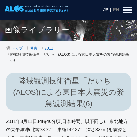
JP
|
EN
画像ライブラリー
トップ
災害
2011
陸域観測技術衛星「だいち」(ALOS)による東日本大震災の緊急観測結果
(6)
陸域観測技術衛星「だいち」
(ALOS)による東日本大震災の緊
急観測結果(6)
2011年3月11日14時46分頃(日本時間、以下同じ)、東北地方
の太平洋沖(北緯38.32°、東経142.37°、深さ32km)を震源と