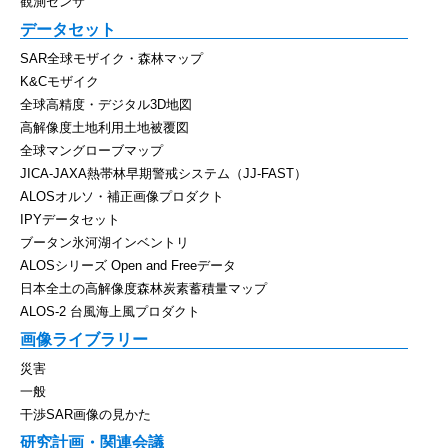
観測センサ
データセット
SAR全球モザイク・森林マップ
K&Cモザイク
全球高精度・デジタル3D地図
高解像度土地利用土地被覆図
全球マングローブマップ
JICA-JAXA熱帯林早期警戒システム（JJ-FAST）
ALOSオルソ・補正画像プロダクト
IPYデータセット
ブータン氷河湖インベントリ
ALOSシリーズ Open and Freeデータ
日本全土の高解像度森林炭素蓄積量マップ
ALOS-2 台風海上風プロダクト
画像ライブラリー
災害
一般
干渉SAR画像の見かた
研究計画・関連会議