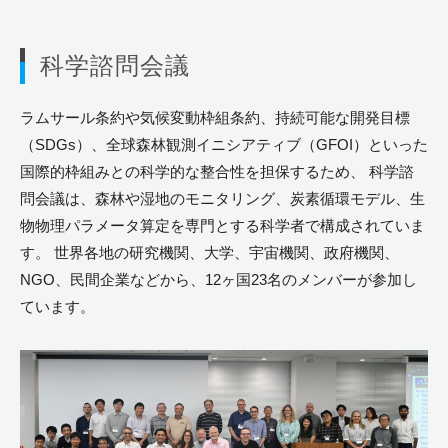
科学諮問会議
ラムサール条約や気候変動枠組条約、持続可能な開発目標
（SDGs）、全球森林観測イニシアティブ（GFOI）といった
国際的枠組みとの科学的な整合性を担保するため、 科学諮
問会議は、森林や湿地のモニタリング、炭素循環モデル、生
物物理パラメータ算定を専門とする科学者で構成されていま
す。 世界各地の研究機関、大学、宇宙機関、政府機関、
NGO、民間企業などから、12ヶ国23名のメンバーが参加し
ています。