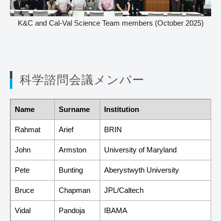
K&C and Cal-Val Science Team members (October 2025)
科学諮問会議メンバー
Name
Surname
Institution
Rahmat
Arief
BRIN
John
Armston
University of Maryland
Pete
Bunting
Aberystwyth University
Bruce
Chapman
JPL/Caltech
Vidal
Pandoja
IBAMA