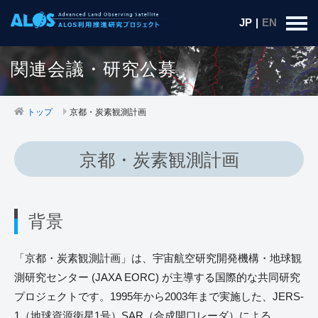
JP
|
EN
関連会議・研究公募
トップ
京都・炭素観測計画
京都・炭素観測計画
背景
「京都・炭素観測計画」は、宇宙航空研究開発機構・地球観
測研究センター (JAXA EORC) が主導する国際的な共同研究
プロジェクトです。1995年から2003年まで実施した、JERS-
1（地球資源衛星1号）SAR（合成開口レーダ）による