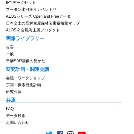
IPYデータセット
ブータン氷河湖インベントリ
ALOSシリーズ Open and Freeデータ
日本全土の高解像度森林炭素蓄積量マップ
ALOS-2 台風海上風プロダクト
画像ライブラリー
災害
一般
干渉SAR画像の見かた
研究計画・関連会議
会議・ワークショップ
京都・炭素観測計画
研究公募
共通
FAQ
データ検索
お問い合わせ