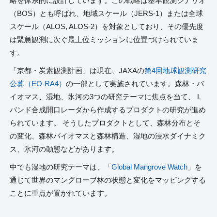
略を体系的に設計しています。この戦略は基本観測シナリオ
（BOS）とも呼ばれ、地域スケール（JERS-1）または全球
スケール（ALOS, ALOS-2）を対象としており、その優先度
は緊急観測に次ぐ最上位ミッションに位置づけられていま
す。
「京都・炭素観測計画」は現在、JAXAの
第4回地球観測研究
公募（EO-RA4）
の一部として実施されています。森林・バ
イオマス、湿地、氷河の3つの研究テーマに焦点を当て、 L
バンド合成開口レーダから作成するプロダクトの研究が進め
られています。 そうしたプロダクトとして、森林分布とそ
の変化、森林バイオマスと森林構造、湿地の浸水ダイナミク
ス、氷河の動態などがあります。
中でも湿地の研究テーマは、「
Global Mangrove Watch
」を
通じて世界のマングローブ林の状態と変化をマッピングする
ことに重点が置かれています。