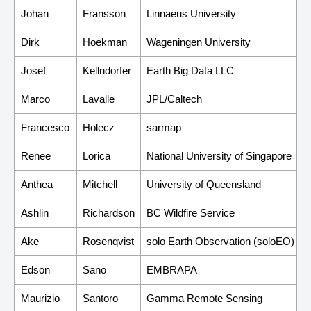
Johan
Fransson
Linnaeus University
Dirk
Hoekman
Wageningen University
Josef
Kellndorfer
Earth Big Data LLC
Marco
Lavalle
JPL/Caltech
Francesco
Holecz
sarmap
Renee
Lorica
National University of Singapore
Anthea
Mitchell
University of Queensland
Ashlin
Richardson
BC Wildfire Service
Ake
Rosenqvist
solo Earth Observation (soloEO)
Edson
Sano
EMBRAPA
Maurizio
Santoro
Gamma Remote Sensing