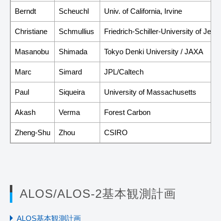
Berndt
Scheuchl
Univ. of California, Irvine
Christiane
Schmullius
Friedrich-Schiller-University of Jena
Masanobu
Shimada
Tokyo Denki University / JAXA
Marc
Simard
JPL/Caltech
Paul
Siqueira
University of Massachusetts
Akash
Verma
Forest Carbon
Zheng-Shu
Zhou
CSIRO
ALOS/ALOS-2基本観測計画
ALOS基本観測計画