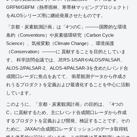
GRFM/GBFM（熱帯雨林、寒帯林マッピングプロジェクト）
をALOSシリーズ用に継続発展させたものです。
「京都・炭素観測計画」は「4つのC」―――国際的な環境
条約（Conventions）や炭素循環研究（Carbon Cycle
Science）、気候変動（Climate Change）、環境保護
（Conservation）―――に 貢献することを目的としていま
す。 科学諮問会議では、JERS-1/SARやALOS/PALSAR、
ALOS-2/PALSAR-2、ALOS-4/PALSAR-3を含めたLバンド合
成開口レーダに焦点をあてて、 衛星観測データから作成さ
れうるプロダクトを定義および最適化することを中心に活動
しています。
このように、「京都・炭素観測計画」の目的は、「4つの
C」に貢献するため、主にLバンド合成開口レーダから作成
するプロダクトを定義および開発、検証することです。その
ために、JAXAの合成開口レーダミッションのデータ取得戦