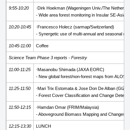
9:55-10:20
·Dirk Hoekman (Wageningen Univ./The Netherlan
- Wide area forest monitoring in Insular SE-Asia 
10:20-10:45
·Francesco Holecz (sarmap/Switzerland)
- Synergetic use of multi-annual and seasonal mu
10:45-11:00
Coffee
Science Team Phase 3 reports - Forestry
11:00-11:25
·Masanobu Shimada (JAXA EORC)
- New global forest/non-forest maps from ALOS
11:25-11:50
·Mari Trix Estomata & Jose Don De Alban (GIZ & 
- Forest Cover Classification and Change Detec
11:50-12:15
·Hamdan Omar (FRIM/Malaysia)
- Aboveground Biomass Mapping and Changes Mon
12:15-13:30
LUNCH