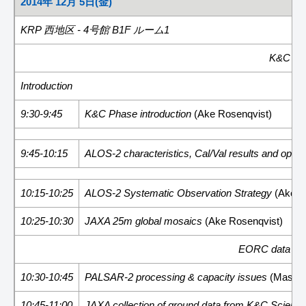
2014年 12月 5日(金)
KRP 西地区 - 4号館 B1F ルーム1
K&C Pha
Introduction
9:30-9:45
K&C Phase introduction
(Ake Rosenqvist)
9:45-10:15
ALOS-2 characteristics, Cal/Val results and opera
10:15-10:25
ALOS-2 Systematic Observation Strategy
(Ake R
10:25-10:30
JAXA 25m global mosaics
(Ake Rosenqvist)
EORC data proc
10:30-10:45
PALSAR-2 processing & capacity issues
(Masano
10:45-11:00
JAXA collection of ground data from K&C Scien