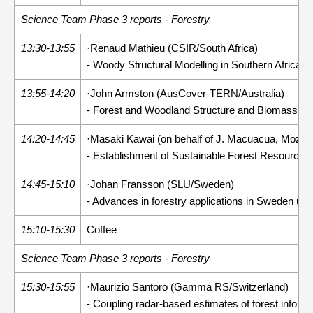
Science Team Phase 3 reports - Forestry
13:30-13:55
·Renaud Mathieu (CSIR/South Africa)
- Woody Structural Modelling in Southern Africa
13:55-14:20
·John Armston (AusCover-TERN/Australia)
- Forest and Woodland Structure and Biomass As
14:20-14:45
·Masaki Kawai (on behalf of J. Macuacua, Moza
- Establishment of Sustainable Forest Resource 
14:45-15:10
·Johan Fransson (SLU/Sweden)
- Advances in forestry applications in Sweden 
15:10-15:30
Coffee
Science Team Phase 3 reports - Forestry
15:30-15:55
·Maurizio Santoro (Gamma RS/Switzerland)
- Coupling radar-based estimates of forest inform