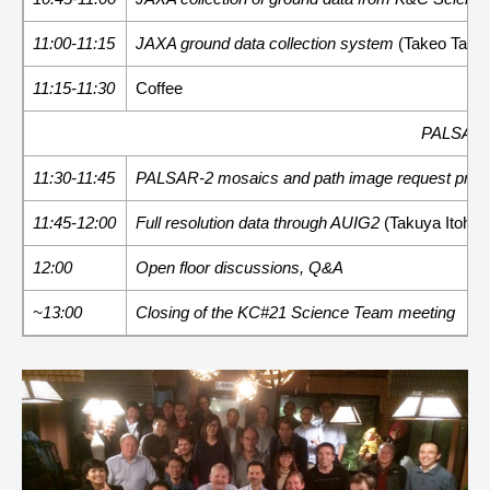
11:00-11:15
JAXA ground data collection system
(Takeo Tado
11:15-11:30
Coffee
PALSAR-2 
11:30-11:45
PALSAR-2 mosaics and path image request proc
11:45-12:00
Full resolution data through AUIG2
(Takuya Itoh,
12:00
Open floor discussions, Q&A
~13:00
Closing of the KC#21 Science Team meeting