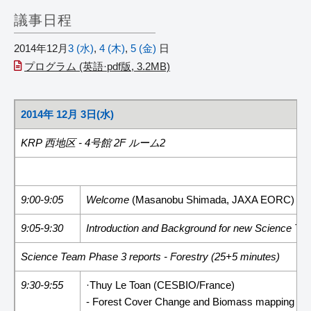
議事日程
2014年12月
3 (水)
,
4 (木)
,
5 (金)
日
プログラム (英語·pdf版, 3.2MB)
2014年 12月 3日(水)
KRP 西地区 - 4号館 2F ルーム2
9:00-9:05
Welcome
(Masanobu Shimada, JAXA EORC)
9:05-9:30
Introduction and Background for new Science 
Science Team Phase 3 reports - Forestry (25+5 minutes)
9:30-9:55
·Thuy Le Toan (CESBIO/France)
- Forest Cover Change and Biomass mapping i