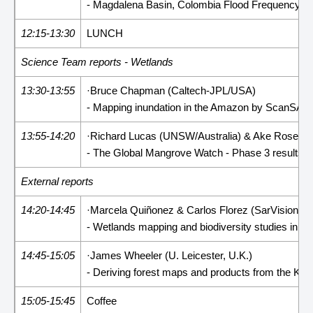
- Magdalena Basin, Colombia Flood Frequency an
12:15-13:30
LUNCH
Science Team reports - Wetlands
13:30-13:55
·Bruce Chapman (Caltech-JPL/USA)
- Mapping inundation in the Amazon by ScanSAR
13:55-14:20
·Richard Lucas (UNSW/Australia) & Ake Rosenqv
- The Global Mangrove Watch - Phase 3 results 
External reports
14:20-14:45
·Marcela Quiñonez & Carlos Florez (SarVision/NL
- Wetlands mapping and biodiversity studies in C
14:45-15:05
·James Wheeler (U. Leicester, U.K.)
- Deriving forest maps and products from the K&C
15:05-15:45
Coffee