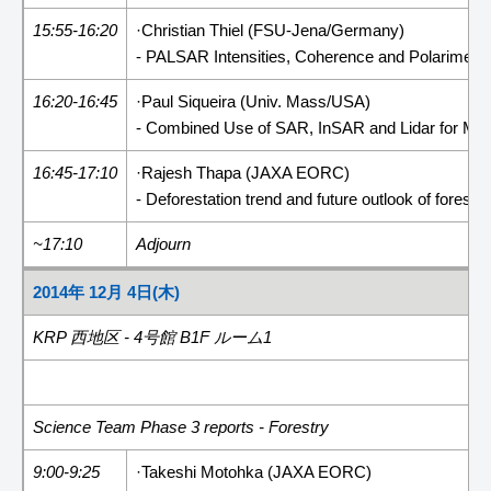
15:55-16:20
·Christian Thiel (FSU-Jena/Germany)
- PALSAR Intensities, Coherence and Polarimetri
16:20-16:45
·Paul Siqueira (Univ. Mass/USA)
- Combined Use of SAR, InSAR and Lidar for Mea
16:45-17:10
·Rajesh Thapa (JAXA EORC)
- Deforestation trend and future outlook of fores
~17:10
Adjourn
2014年 12月 4日(木)
KRP 西地区 - 4号館 B1F ルーム1
Science Team Phase 3 reports - Forestry
9:00-9:25
·Takeshi Motohka (JAXA EORC)