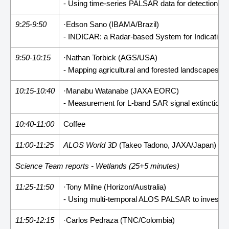
- Using time-series PALSAR data for detection of 
9:25-9:50
·Edson Sano (IBAMA/Brazil)
- INDICAR: a Radar-based System for Indication
9:50-10:15
·Nathan Torbick (AGS/USA)
- Mapping agricultural and forested landscapes to
10:15-10:40
·Manabu Watanabe (JAXA EORC)
- Measurement for L-band SAR signal extinction i
10:40-11:00
Coffee
11:00-11:25
ALOS World 3D
(Takeo Tadono, JAXA/Japan)
Science Team reports - Wetlands (25+5 minutes)
11:25-11:50
·Tony Milne (Horizon/Australia)
- Using multi-temporal ALOS PALSAR to investigat
11:50-12:15
·Carlos Pedraza (TNC/Colombia)