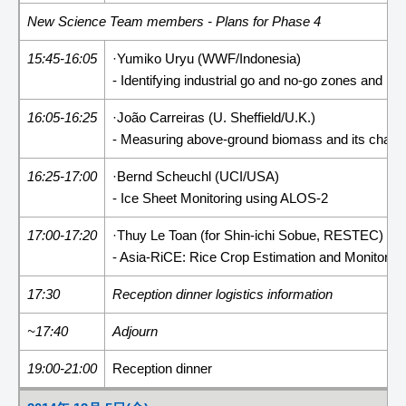
New Science Team members - Plans for Phase 4
15:45-16:05
·Yumiko Uryu (WWF/Indonesia)
- Identifying industrial go and no-go zones and 
16:05-16:25
·João Carreiras (U. Sheffield/U.K.)
- Measuring above-ground biomass and its change
16:25-17:00
·Bernd Scheuchl (UCI/USA)
- Ice Sheet Monitoring using ALOS-2
17:00-17:20
·Thuy Le Toan (for Shin-ichi Sobue, RESTEC)
- Asia-RiCE: Rice Crop Estimation and Monitoring
17:30
Reception dinner logistics information
~17:40
Adjourn
19:00-21:00
Reception dinner