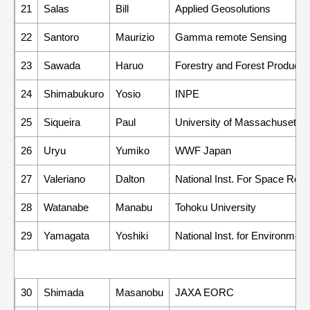
21
Salas
Bill
Applied Geosolutions
22
Santoro
Maurizio
Gamma remote Sensing
23
Sawada
Haruo
Forestry and Forest Product 
24
Shimabukuro
Yosio
INPE
25
Siqueira
Paul
University of Massachusetts
26
Uryu
Yumiko
WWF Japan
27
Valeriano
Dalton
National Inst. For Space Res
28
Watanabe
Manabu
Tohoku University
29
Yamagata
Yoshiki
National Inst. for Environment
30
Shimada
Masanobu
JAXA EORC