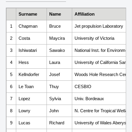
Surname
Name
Affiliation
1
Chapman
Bruce
Jet propulsion Laboratory
2
Costa
Maycira
University of Victoria
3
Ishiwatari
Sawako
National Inst. for Environment
4
Hess
Laura
University of California Santa
5
Kellndorfer
Josef
Woods Hole Research Cente
6
Le Toan
Thuy
CESBIO
7
Lopez
Sylvia
Univ. Bordeaux
8
Lowry
John
N. Centre for Tropical Wetla
9
Lucas
Richard
University of Wales Aberystw