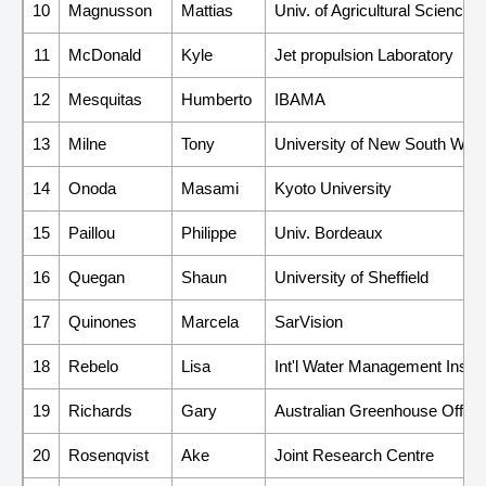
10
Magnusson
Mattias
Univ. of Agricultural Sciences
11
McDonald
Kyle
Jet propulsion Laboratory
12
Mesquitas
Humberto
IBAMA
13
Milne
Tony
University of New South Wal
14
Onoda
Masami
Kyoto University
15
Paillou
Philippe
Univ. Bordeaux
16
Quegan
Shaun
University of Sheffield
17
Quinones
Marcela
SarVision
18
Rebelo
Lisa
Int'l Water Management Inst.
19
Richards
Gary
Australian Greenhouse Office
20
Rosenqvist
Ake
Joint Research Centre