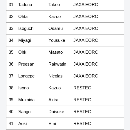
31
Tadono
Takeo
JAXA EORC
32
Ohta
Kazuo
JAXA EORC
33
Isoguchi
Osamu
JAXA EORC
34
Miyagi
Yousuke
JAXA EORC
35
Ohki
Masato
JAXA EORC
36
Preesan
Rakwatin
JAXA EORC
37
Longepe
Nicolas
JAXA EORC
38
Isono
Kazuo
RESTEC
39
Mukaida
Akira
RESTEC
40
Sango
Daisuke
RESTEC
41
Aoki
Emi
RESTEC