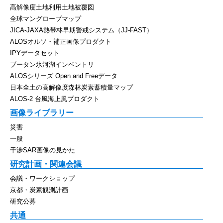
高解像度土地利用土地被覆図
全球マングローブマップ
JICA-JAXA熱帯林早期警戒システム（JJ-FAST）
ALOSオルソ・補正画像プロダクト
IPYデータセット
ブータン氷河湖インベントリ
ALOSシリーズ Open and Freeデータ
日本全土の高解像度森林炭素蓄積量マップ
ALOS-2 台風海上風プロダクト
画像ライブラリー
災害
一般
干渉SAR画像の見かた
研究計画・関連会議
会議・ワークショップ
京都・炭素観測計画
研究公募
共通