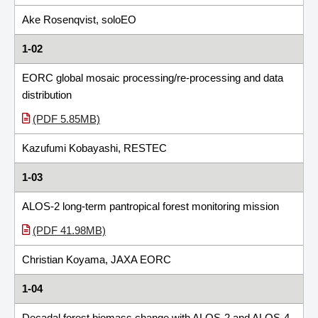
Ake Rosenqvist, soloEO
1-02
EORC global mosaic processing/re-processing and data
distribution
(PDF 5.85MB)
Kazufumi Kobayashi, RESTEC
1-03
ALOS-2 long-term pantropical forest monitoring mission
(PDF 41.98MB)
Christian Koyama, JAXA EORC
1-04
Decadal forest biomass change with ALOS-2 and ALOS-4