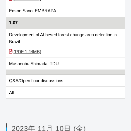
Edson Sano, EMBRAPA
1-07
Development of AI besed forest change area detection in
Brazil
(PDF 1.44MB)
Masanobu Shimada, TDU
Q&A/Open floor discussions
All
2023年 11月 10日 (金)