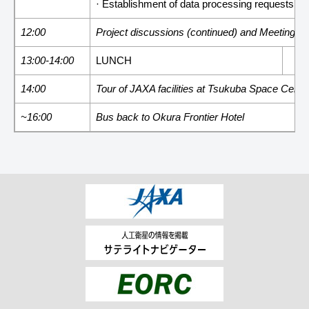
· Establishment of data processing requests f
12:00
Project discussions (continued) and Meeting 
13:00-14:00
LUNCH
14:00
Tour of JAXA facilities at Tsukuba Space Cente
~16:00
Bus back to Okura Frontier Hotel