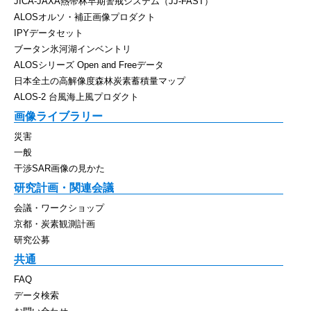
JICA-JAXA熱帯林早期警戒システム（JJ-FAST）
ALOSオルソ・補正画像プロダクト
IPYデータセット
ブータン氷河湖インベントリ
ALOSシリーズ Open and Freeデータ
日本全土の高解像度森林炭素蓄積量マップ
ALOS-2 台風海上風プロダクト
画像ライブラリー
災害
一般
干渉SAR画像の見かた
研究計画・関連会議
会議・ワークショップ
京都・炭素観測計画
研究公募
共通
FAQ
データ検索