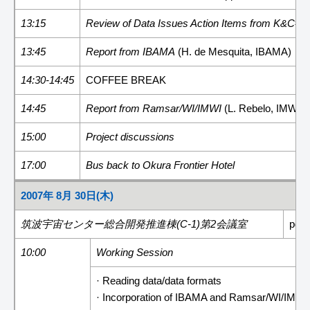
13:15
Review of Data Issues Action Items from K&C#8
13:45
Report from IBAMA
(H. de Mesquita, IBAMA)
14:30-14:45
COFFEE BREAK
14:45
Report from Ramsar/WI/IMWI
(L. Rebelo, IMWI)
15:00
Project discussions
17:00
Bus back to Okura Frontier Hotel
2007年 8月 30日(木)
筑波宇宙センター総合開発推進棟(C-1)第2会議室
pdf f
10:00
Working Session
· Reading data/data formats
· Incorporation of IBAMA and Ramsar/WI/IMWI 