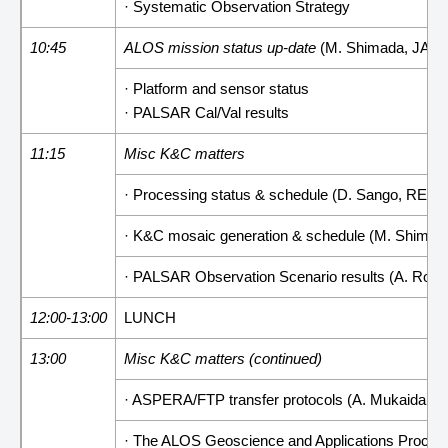
· Systematic Observation Strategy
10:45
ALOS mission status up-date
(M. Shimada, JAX
· Platform and sensor status
· PALSAR Cal/Val results
11:15
Misc K&C matters
· Processing status & schedule (D. Sango, RES
· K&C mosaic generation & schedule (M. Shimad
· PALSAR Observation Scenario results (A. Rose
12:00-13:00
LUNCH
13:00
Misc K&C matters (continued)
· ASPERA/FTP transfer protocols (A. Mukaida,
· The ALOS Geoscience and Applications Process