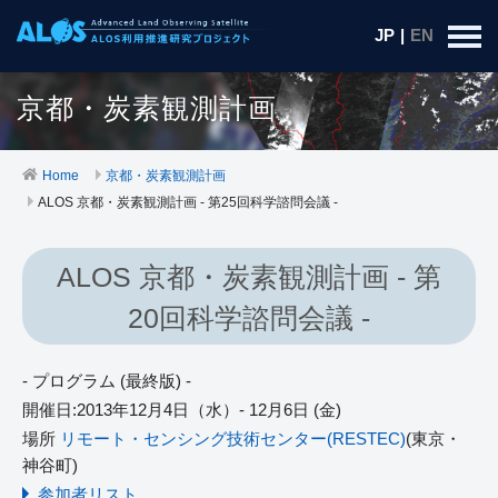
JP
|
EN
京都・炭素観測計画
Home
京都・炭素観測計画
ALOS 京都・炭素観測計画 - 第25回科学諮問会議 -
ALOS 京都・炭素観測計画 - 第
20回科学諮問会議 -
- プログラム (最終版) -
開催日:2013年12月4日（水）- 12月6日 (金)
場所
リモート・センシング技術センター(RESTEC)
(東京・
神谷町)
参加者リスト