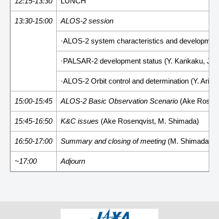
12:15-13:30
LUNCH
13:30-15:00
ALOS-2 session
·ALOS-2 system characteristics and development
·PALSAR-2 development status (Y. Kankaku, JA
·ALOS-2 Orbit control and determination (Y. Arik
15:00-15:45
ALOS-2 Basic Observation Scenario
(Ake Rosenq
15:45-16:50
K&C issues
(Ake Rosenqvist, M. Shimada)
16:50-17:00
Summary and closing of meeting
(M. Shimada)
~17:00
Adjourn