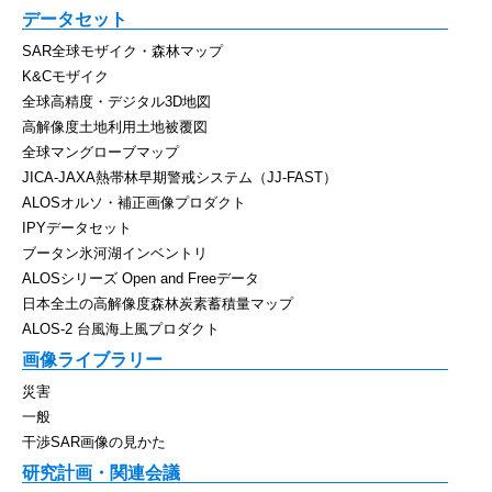
データセット
SAR全球モザイク・森林マップ
K&Cモザイク
全球高精度・デジタル3D地図
高解像度土地利用土地被覆図
全球マングローブマップ
JICA-JAXA熱帯林早期警戒システム（JJ-FAST）
ALOSオルソ・補正画像プロダクト
IPYデータセット
ブータン氷河湖インベントリ
ALOSシリーズ Open and Freeデータ
日本全土の高解像度森林炭素蓄積量マップ
ALOS-2 台風海上風プロダクト
画像ライブラリー
災害
一般
干渉SAR画像の見かた
研究計画・関連会議