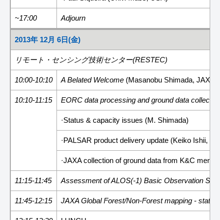
~17:00
Adjourn
2013年 12月 6日(金)
リモート・センシング技術センター(RESTEC)
10:00-10:10
A Belated Welcome
(Masanobu Shimada, JAXA)
10:10-11:15
EORC data processing and ground data collectio
·Status & capacity issues (M. Shimada)
·PALSAR product delivery update (Keiko Ishii, 
·JAXA collection of ground data from K&C memb
11:15-11:45
Assessment of ALOS(-1) Basic Observation Scen
11:45-12:15
JAXA Global Forest/Non-Forest mapping - status 