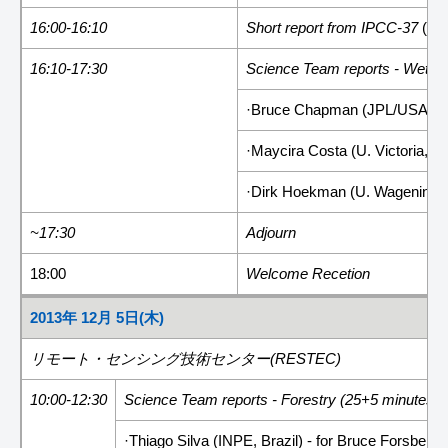
16:00-16:10
Short report from IPCC-37
(Yu
16:10-17:30
Science Team reports - Wetla
·Bruce Chapman (JPL/USA)
·Maycira Costa (U. Victoria, 
·Dirk Hoekman (U. Wageningen
~17:30
Adjourn
18:00
Welcome Recetion
2013年 12月 5日(木)
リモート・センシング技術センター(RESTEC)
10:00-12:30
Science Team reports - Forestry (25+5 minutes)
·Thiago Silva (INPE, Brazil) - for Bruce Forsberg