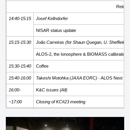
Related
14:40-15:15
Josef Kellndorfer
NISAR status update
15:15-15:30
João Carreiras (for Shaun Quegan, U. Sheffield/U
ALOS-2, the Ionosphere & BIOMASS calibration
15:30-15:40
Coffee
15:40-16:00
Takeshi Motohka (JAXA EORC)
- ALOS Next Gen
16:00-
K&C issues (All)
~17:00
Closing of KC#23 meeting