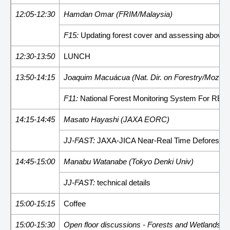
12:05-12:30
Hamdan Omar (FRIM/Malaysia)
F15:
Updating forest cover and assessing aboveg
12:30-13:50
LUNCH
13:50-14:15
Joaquim Macuácua (Nat. Dir. on Forestry/Mozam
F11:
National Forest Monitoring System For RE
14:15-14:45
Masato Hayashi (JAXA EORC)
JJ-FAST:
JAXA-JICA Near-Real Time Deforestatio
14:45-15:00
Manabu Watanabe (Tokyo Denki Univ)
JJ-FAST:
technical details
15:00-15:15
Coffee
15:00-15:30
Open floor discussions - Forests and Wetlands