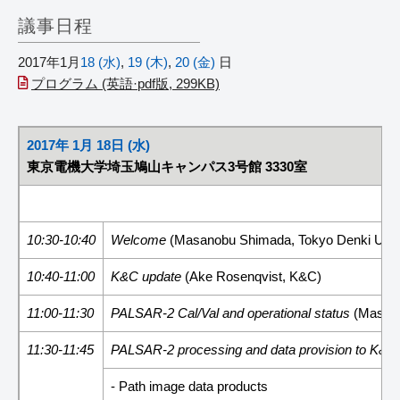
議事日程
2017年1月
18 (水)
,
19 (木)
,
20 (金)
日
プログラム (英語·pdf版, 299KB)
2017年 1月 18日 (水)
東京電機大学埼玉鳩山キャンパス3号館 3330室
10:30-10:40
Welcome
(Masanobu Shimada, Tokyo Denki Univ
10:40-11:00
K&C update
(Ake Rosenqvist, K&C)
11:00-11:30
PALSAR-2 Cal/Val and operational status
(Masan
11:30-11:45
PALSAR-2 processing and data provision to K&
- Path image data products