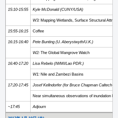
15:10-15:55
Kyle McDonald (CUNY/USA)
W3:
Mapping Wetlands, Surface Structural Attri
15:55-16:15
Coffee
16:15-16:40
Pete Bunting (U. Aberystwyth/U.K.)
W2:
The Global Mangrove Watch
16:40-17:20
Lisa Rebelo (IWMI/Lao PDR.)
W1:
Nile and Zambezi Basins
17:20-17:45
Josef Kellndorfer (for Bruce Chapman Caltech-J
Near simultaneous observations of inundation by
~17:45
Adjourn