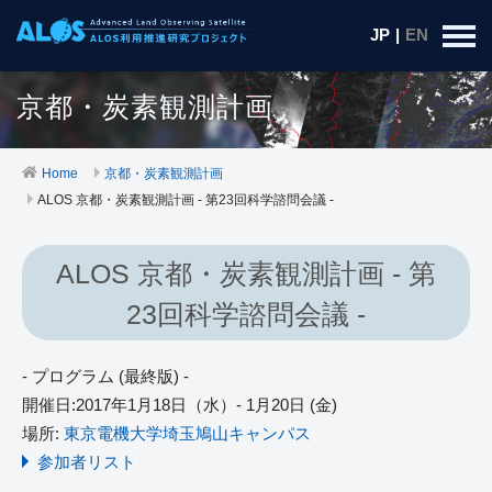
JP
|
EN
京都・炭素観測計画
Home
京都・炭素観測計画
ALOS 京都・炭素観測計画 - 第23回科学諮問会議 -
ALOS 京都・炭素観測計画 - 第
23回科学諮問会議 -
- プログラム (最終版) -
開催日:2017年1月18日（水）- 1月20日 (金)
場所:
東京電機大学埼玉鳩山キャンパス
参加者リスト