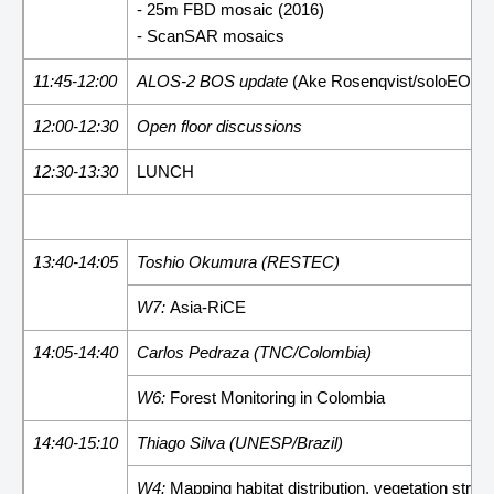
- 25m FBD mosaic (2016)
- ScanSAR mosaics
11:45-12:00
ALOS-2 BOS update
(Ake Rosenqvist/soloEO, 
12:00-12:30
Open floor discussions
12:30-13:30
LUNCH
13:40-14:05
Toshio Okumura (RESTEC)
W7:
Asia-RiCE
14:05-14:40
Carlos Pedraza (TNC/Colombia)
W6:
Forest Monitoring in Colombia
14:40-15:10
Thiago Silva (UNESP/Brazil)
W4:
Mapping habitat distribution, vegetation str