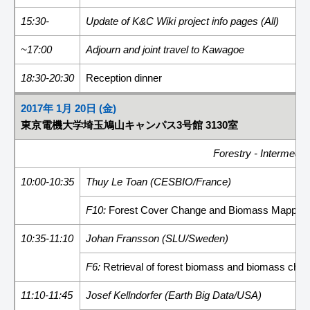
15:30-
Update of K&C Wiki project info pages (All)
~17:00
Adjourn and joint travel to Kawagoe
18:30-20:30
Reception dinner
2017年 1月 20日 (金)
東京電機大学埼玉鳩山キャンパス3号館 3130室
Forestry - Intermediat
10:00-10:35
Thuy Le Toan (CESBIO/France)
F10:
Forest Cover Change and Biomass Mappin
10:35-11:10
Johan Fransson (SLU/Sweden)
F6:
Retrieval of forest biomass and biomass ch
11:10-11:45
Josef Kellndorfer (Earth Big Data/USA)