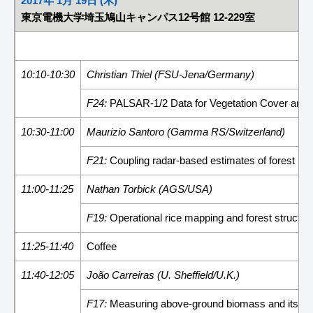
2017年 1月 19日 (木)
東京電機大学埼玉鳩山キャンパス12号館 12-229室
10:10-10:30
Christian Thiel (FSU-Jena/Germany)
F24:
PALSAR-1/2 Data for Vegetation Cover and 
10:30-11:00
Maurizio Santoro (Gamma RS/Switzerland)
F21:
Coupling radar-based estimates of forest inf
11:00-11:25
Nathan Torbick (AGS/USA)
F19:
Operational rice mapping and forest structu
11:25-11:40
Coffee
11:40-12:05
João Carreiras (U. Sheffield/U.K.)
F17:
Measuring above-ground biomass and its cha