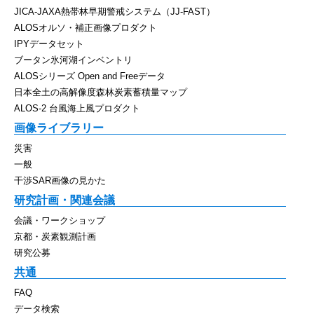
JICA-JAXA熱帯林早期警戒システム（JJ-FAST）
ALOSオルソ・補正画像プロダクト
IPYデータセット
ブータン氷河湖インベントリ
ALOSシリーズ Open and Freeデータ
日本全土の高解像度森林炭素蓄積量マップ
ALOS-2 台風海上風プロダクト
画像ライブラリー
災害
一般
干渉SAR画像の見かた
研究計画・関連会議
会議・ワークショップ
京都・炭素観測計画
研究公募
共通
FAQ
データ検索