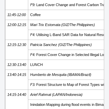
F9:
Land Cover Change and Forest Carbon Tracki
11:45-12:00
Coffee
12:00-12:15
Mari Trix Estomata (GIZ/The Philippines)
F4:
Utilising L-Band SAR Data for Natural Resour
12:15-12:30
Patricia Sanchez (GIZ/The Philippines)
F4:
Forest Cover Change in Selected Illegal Logg
12:30-13:40
LUNCH
13:40-14:15
Humberto de Mesquita (IBAMA/Brazil)
F3:
Forest Structure to Map of Forest Types wi
14:15-14:40
Arief Rahmat (LAPAN/Indonesia)
Inindation Mapping during flood events in Bima C