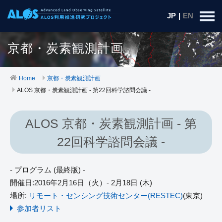
JP
|
EN
京都・炭素観測計画
Home
京都・炭素観測計画
ALOS 京都・炭素観測計画 - 第22回科学諮問会議 -
ALOS 京都・炭素観測計画 - 第
22回科学諮問会議 -
- プログラム (最終版) -
開催日:2016年2月16日（火）- 2月18日 (木)
場所:
リモート・センシング技術センター(RESTEC)
(東京)
参加者リスト