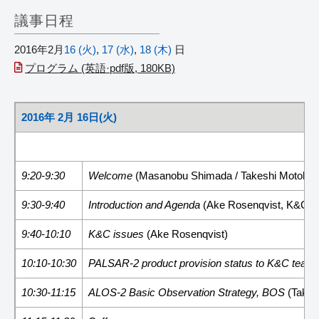
議事日程
2016年2月
16 (火)
,
17 (水)
,
18 (木)
日
プログラム (英語·pdf版, 180KB)
2016年 2月 16日(火)
9:20-9:30
Welcome
(Masanobu Shimada / Takeshi Motohk
9:30-9:40
Introduction and Agenda
(Ake Rosenqvist, K&C Sc
9:40-10:10
K&C issues
(Ake Rosenqvist)
10:10-10:30
PALSAR-2 product provision status to K&C team
10:30-11:15
ALOS-2 Basic Observation Strategy, BOS
(Takes