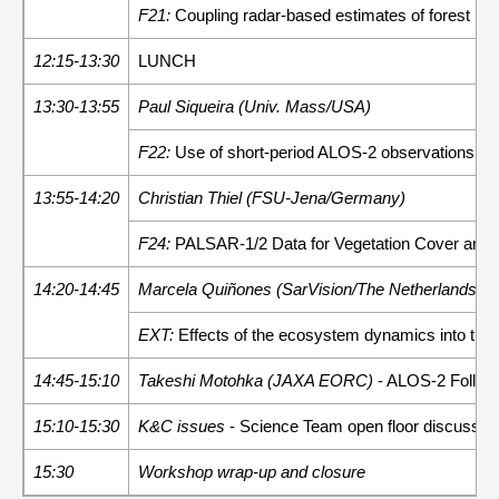
F21:
Coupling radar-based estimates of forest inf
12:15-13:30
LUNCH
13:30-13:55
Paul Siqueira (Univ. Mass/USA)
F22:
Use of short-period ALOS-2 observations for 
13:55-14:20
Christian Thiel (FSU-Jena/Germany)
F24:
PALSAR-1/2 Data for Vegetation Cover and 
14:20-14:45
Marcela Quiñones (SarVision/The Netherlands)
EXT:
Effects of the ecosystem dynamics into the
14:45-15:10
Takeshi Motohka (JAXA EORC)
- ALOS-2 Follow
15:10-15:30
K&C issues
- Science Team open floor discussio
15:30
Workshop wrap-up and closure