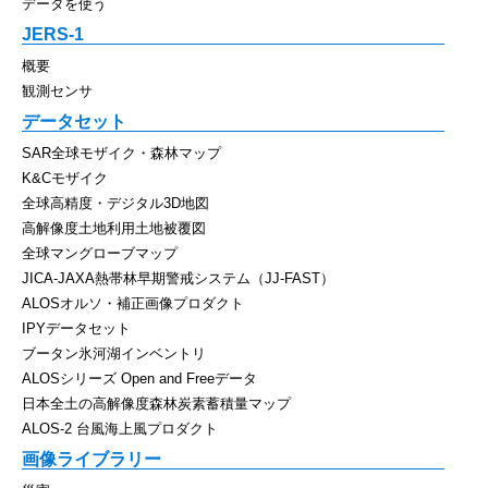
データを使う
JERS-1
概要
観測センサ
データセット
SAR全球モザイク・森林マップ
K&Cモザイク
全球高精度・デジタル3D地図
高解像度土地利用土地被覆図
全球マングローブマップ
JICA-JAXA熱帯林早期警戒システム（JJ-FAST）
ALOSオルソ・補正画像プロダクト
IPYデータセット
ブータン氷河湖インベントリ
ALOSシリーズ Open and Freeデータ
日本全土の高解像度森林炭素蓄積量マップ
ALOS-2 台風海上風プロダクト
画像ライブラリー