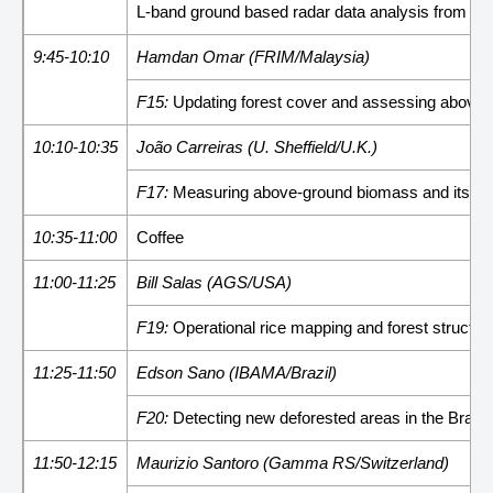
L-band ground based radar data analysis from tre
9:45-10:10
Hamdan Omar (FRIM/Malaysia)
F15:
Updating forest cover and assessing aboveg
10:10-10:35
João Carreiras (U. Sheffield/U.K.)
F17:
Measuring above-ground biomass and its cha
10:35-11:00
Coffee
11:00-11:25
Bill Salas (AGS/USA)
F19:
Operational rice mapping and forest structu
11:25-11:50
Edson Sano (IBAMA/Brazil)
F20:
Detecting new deforested areas in the Bra
11:50-12:15
Maurizio Santoro (Gamma RS/Switzerland)