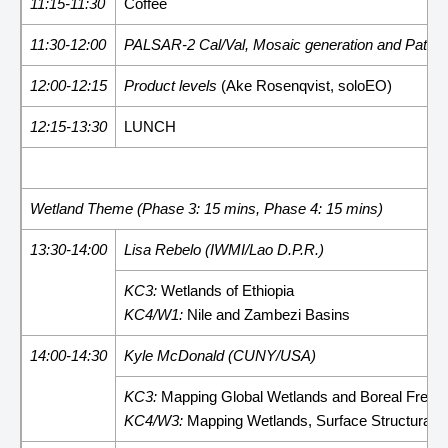
11:15-11:30
Coffee
11:30-12:00
PALSAR-2 Cal/Val, Mosaic generation and Path p
12:00-12:15
Product levels
(Ake Rosenqvist, soloEO)
12:15-13:30
LUNCH
Wetland Theme (Phase 3: 15 mins, Phase 4: 15 mins)
13:30-14:00
Lisa Rebelo (IWMI/Lao D.P.R.)
KC3:
Wetlands of Ethiopia
KC4/W1:
Nile and Zambezi Basins
14:00-14:30
Kyle McDonald (CUNY/USA)
KC3:
Mapping Global Wetlands and Boreal Free
KC4/W3:
Mapping Wetlands, Surface Structural A