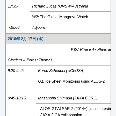
17:35-
Richard Lucas (UNSW/Australia)
W2:
The Global Mangrove Watch
~18:00
Adjourn
2016年 2月 17日 (水)
K&C Phase 4 - Plans and fir
Glaciers & Forest Themes
9:20-9:45
Bernd Scheuchl (UCI/USA)
G1:
Ice Sheet Monitoring using ALOS-2
9:45-10:15
Masanobu Shimada (JAXA EORC)
- ALOS-2 PALSAR-2 (2014+) global forest/non
- JAXA-JICA collaboration