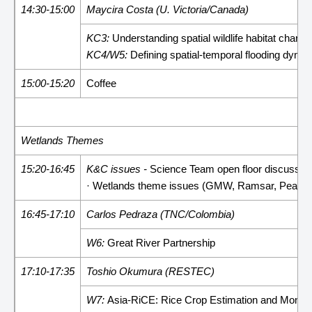
14:30-15:00
Maycira Costa (U. Victoria/Canada)
KC3:
Understanding spatial wildlife habitat cha
KC4/W5:
Defining spatial-temporal flooding dynam
15:00-15:20
Coffee
Wetlands Themes
15:20-16:45
K&C issues -
Science Team open floor discussio
· Wetlands theme issues (GMW, Ramsar, Peats..
16:45-17:10
Carlos Pedraza (TNC/Colombia)
W6:
Great River Partnership
17:10-17:35
Toshio Okumura (RESTEC)
W7:
Asia-RiCE: Rice Crop Estimation and Monitor