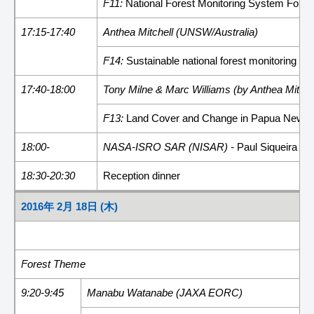
F11:
National Forest Monitoring System For
17:15-17:40
Anthea Mitchell (UNSW/Australia)
F14:
Sustainable national forest monitoring us
17:40-18:00
Tony Milne & Marc Williams (by Anthea Mitche
F13:
Land Cover and Change in Papua New G
18:00-
NASA-ISRO SAR (NISAR) -
Paul Siqueira (
18:30-20:30
Reception dinner
2016年 2月 18日 (木)
Forest Theme
9:20-9:45
Manabu Watanabe (JAXA EORC)