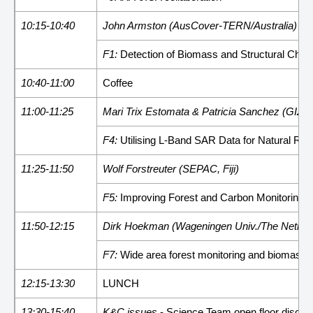
10:15-10:40
John Armston (AusCover-TERN/Australia)
F1:
Detection of Biomass and Structural Chan
10:40-11:00
Coffee
11:00-11:25
Mari Trix Estomata & Patricia Sanchez (GIZ/
F4:
Utilising L-Band SAR Data for Natural Re
11:25-11:50
Wolf Forstreuter (SEPAC, Fiji)
F5:
Improving Forest and Carbon Monitoring in
11:50-12:15
Dirk Hoekman (Wageningen Univ./The Nether
F7:
Wide area forest monitoring and biomass st
12:15-13:30
LUNCH
13:30-15:40
K&C issues
- Science Team open floor discus