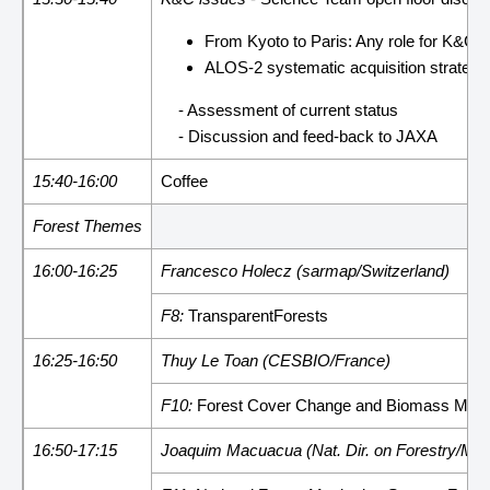
From Kyoto to Paris: Any role for K&C?
ALOS-2 systematic acquisition strateg
- Assessment of current status
- Discussion and feed-back to JAXA
15:40-16:00
Coffee
Forest Themes
16:00-16:25
Francesco Holecz (sarmap/Switzerland)
F8:
TransparentForests
16:25-16:50
Thuy Le Toan (CESBIO/France)
F10:
Forest Cover Change and Biomass Map
16:50-17:15
Joaquim Macuacua (Nat. Dir. on Forestry/Mo