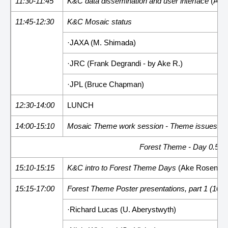
11:30-11:45
K&C data dissemination and user interface
(Aki
11:45-12:30
K&C Mosaic status
·JAXA (M. Shimada)
·JRC (Frank Degrandi - by Ake R.)
·JPL (Bruce Chapman)
12:30-14:00
LUNCH
14:00-15:10
Mosaic Theme work session - Theme issues
(L
Forest Theme - Day 0.5
15:10-15:15
K&C intro to Forest Theme Days
(Ake Rosenqvi
15:15-17:00
Forest Theme Poster presentations, part 1 (10+
·Richard Lucas (U. Aberystwyth)