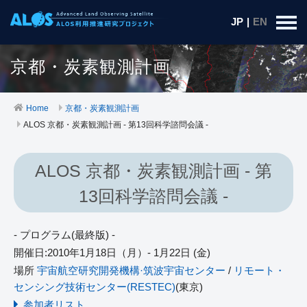
JP
|
EN
京都・炭素観測計画
Home
京都・炭素観測計画
ALOS 京都・炭素観測計画 - 第13回科学諮問会議 -
ALOS 京都・炭素観測計画 - 第
13回科学諮問会議 -
- プログラム(最終版) -
開催日:2010年1月18日（月）- 1月22日 (金)
場所
宇宙航空研究開発機構·筑波宇宙センター
/
リモート・
センシング技術センター(RESTEC)
(東京)
参加者リスト