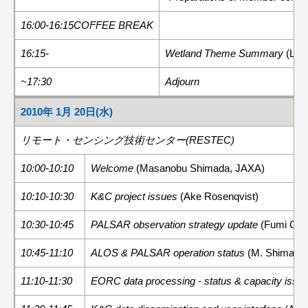
16:00-16:15COFFEE BREAK
16:15-
Wetland Theme Summary
(Lea
~17:30
Adjourn
2010年 1月 20日(水)
リモート・センシング技術センター(RESTEC)
10:00-10:10
Welcome
(Masanobu Shimada, JAXA)
10:10-10:30
K&C project issues
(Ake Rosenqvist)
10:30-10:45
PALSAR observation strategy update
(Fumi Ohg
10:45-11:10
ALOS & PALSAR operation status
(M. Shimada
11:10-11:30
EORC data processing - status & capacity issu