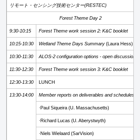
リモート・センシング技術センター(RESTEC)
Forest Theme Day 2
9:30-10:15
Forest Theme work session 2: K&C booklet
10:15-10:30
Wetland Theme Days Summary
(Laura Hess)
10:30-11:30
ALOS-2 configuration options - open discussion
(A
11:30-12:30
Forest Theme work session 3: K&C booklet
12:30-13:30
LUNCH
13:30-14:00
Member reports on deliverables and schedules
(m
·Paul Siqueira (U. Massachusetts)
·Richard Lucas (U. Aberystwyth)
·Niels Wielaard (SarVision)