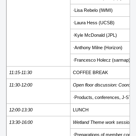
·Lisa Rebelo (IWMI)
·Laura Hess (UCSB)
·Kyle McDonald (JPL)
·Anthony Milne (Horizon)
·Francesco Holecz (sarmap)
11:15-11:30
COFFEE BREAK
11:30-12:00
Open floor discussion: Coordin
·Products, conferences, J-STA
12:00-13:30
LUNCH
13:30-16:00
Wetland Theme work session 3
·Preparations of member contrib