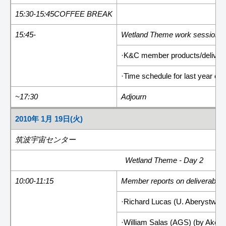
15:30-15:45COFFEE BREAK
15:45-
Wetland Theme work session 2: 
·K&C member products/deliver
·Time schedule for last year of
~17:30
Adjourn
2010年 1月 19日(火)
筑波宇宙センター
Wetland Theme - Day 2
10:00-11:15
Member reports on deliverable
·Richard Lucas (U. Aberystwyth
·William Salas (AGS) (by Ake)