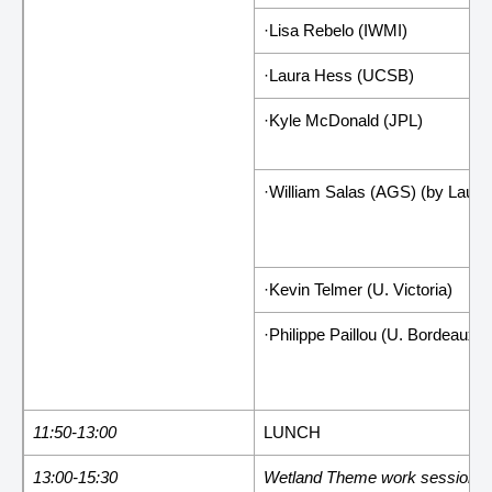
·Lisa Rebelo (IWMI)
·Laura Hess (UCSB)
·Kyle McDonald (JPL)
·William Salas (AGS) (by Laura
·Kevin Telmer (U. Victoria)
·Philippe Paillou (U. Bordeaux) 
11:50-13:00
LUNCH
13:00-15:30
Wetland Theme work session 1