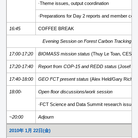
·Theme issues, output coordination
·Preparations for Day 2 reports and member contr
16:45
COFFEE BREAK
Evening Session on Forest Carbon Tracking (vol
17:00-17:20
BIOMASS mission status
(Thuy Le Toan, CESBI
17:20-17:40
Report from COP-15 and REDD status
(Josef Kel
17:40-18:00
GEO FCT present status
(Alex Held/Gary Richard
18:00-
Open floor discussions/work session
·FCT Science and Data Summit research issues
~20:00
Adjourn
2010年 1月 22日(金)