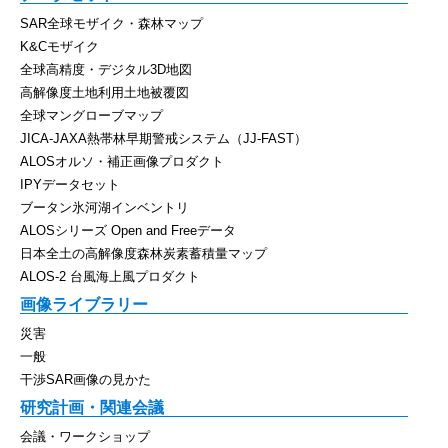
SAR全球モザイク・森林マップ
K&Cモザイク
全球高精度・デジタル3D地図
高解像度土地利用土地被覆図
全球マングローブマップ
JICA-JAXA熱帯林早期警戒システム（JJ-FAST）
ALOSオルソ・補正画像プロダクト
IPYデータセット
ブータン氷河湖インベントリ
ALOSシリーズ Open and Freeデータ
日本全土の高解像度森林炭素蓄積量マップ
ALOS-2 台風海上風プロダクト
画像ライブラリー
災害
一般
干渉SAR画像の見かた
研究計画・関連会議
会議・ワークショップ