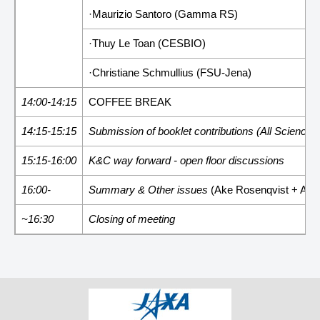
·Maurizio Santoro (Gamma RS)
·Thuy Le Toan (CESBIO)
·Christiane Schmullius (FSU-Jena)
14:00-14:15
COFFEE BREAK
14:15-15:15
Submission of booklet contributions (All Scienc
15:15-16:00
K&C way forward - open floor discussions
16:00-
Summary & Other issues
(Ake Rosenqvist + All)
~16:30
Closing of meeting