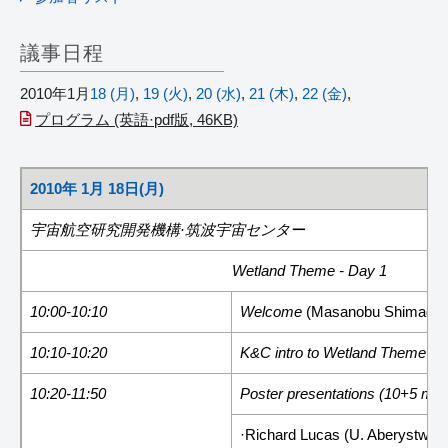
議事日程
2010年1月
18 (月)
,
19 (火)
,
20 (水)
,
21 (木)
,
22 (金)
,
プログラム (英語·pdf版, 46KB)
2010年 1月 18日(月)
宇宙航空研究開発機構·筑波宇宙センター
Wetland Theme - Day 1
10:00-10:10
Welcome
(Masanobu Shimada,
10:10-10:20
K&C intro to Wetland Theme D
10:20-11:50
Poster presentations (10+5 min
·Richard Lucas (U. Aberystwyth