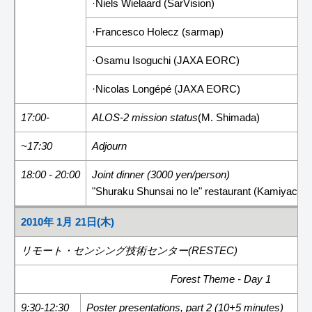
·Niels Wielaard (SarVision)
·Francesco Holecz (sarmap)
·Osamu Isoguchi (JAXA EORC)
·Nicolas Longépé (JAXA EORC)
17:00-
ALOS-2 mission status
(M. Shimada)
~17:30
Adjourn
18:00 - 20:00
Joint dinner (3000 yen/person)
"Shuraku Shunsai no Ie" restaurant (Kamiyach
2010年 1月 21日(木)
リモート・センシング技術センター(RESTEC)
Forest Theme - Day 1
9:30-12:30
Poster presentations, part 2 (10+5 minutes)