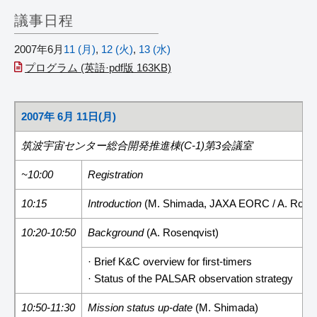
議事日程
2007年6月
11 (月)
,
12 (火)
,
13 (水)
プログラム (英語·pdf版 163KB)
2007年 6月 11日(月)
筑波宇宙センター総合開発推進棟(C-1)第3会議室
~10:00
Registration
10:15
Introduction
(M. Shimada, JAXA EORC / A. Rosen
10:20-10:50
Background
(A. Rosenqvist)
· Brief K&C overview for first-timers
· Status of the PALSAR observation strategy
10:50-11:30
Mission status up-date
(M. Shimada)