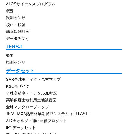
ALOSサイエンスプログラム
概要
観測センサ
校正・検証
基本観測計画
データを使う
JERS-1
概要
観測センサ
データセット
SAR全球モザイク・森林マップ
K&Cモザイク
全球高精度・デジタル3D地図
高解像度土地利用土地被覆図
全球マングローブマップ
JICA-JAXA熱帯林早期警戒システム（JJ-FAST）
ALOSオルソ・補正画像プロダクト
IPYデータセット