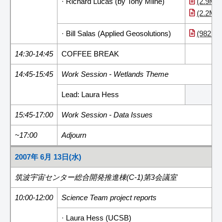
· Richard Lucas (by Tony Milne)
(2.9MB
(2.2MB
· Bill Salas (Applied Geosolutions)
(982KB
14:30-14:45
COFFEE BREAK
14:45-15:45
Work Session - Wetlands Theme
Lead: Laura Hess
15:45-17:00
Work Session - Data Issues
~17:00
Adjourn
2007年 6月 13日(水)
筑波宇宙センター総合開発推進棟(C-1)第3会議室
10:00-12:00
Science Team project reports
· Laura Hess (UCSB)