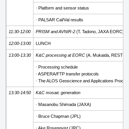
· Platform and sensor status
· PALSAR Cal/Val results
11:30-12:00
PRISM and AVNIR-2
(T. Tadono, JAXA EORC)
12:00-13:00
LUNCH
13:00-13:30
K&C processing at EORC
(A. Mukaida, RESTEC
· Processing schedule
· ASPERA/FTP transfer protocols
· The ALOS Geoscience and Applications Proce
13:30-14:50
K&C mosaic generation
· Masanobu Shimada (JAXA)
· Bruce Chapman (JPL)
· Ake Rosenqvist (JRC)