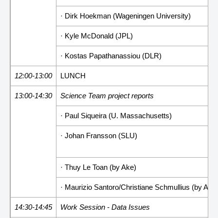
· Dirk Hoekman (Wageningen University)
· Kyle McDonald (JPL)
· Kostas Papathanassiou (DLR)
12:00-13:00
LUNCH
13:00-14:30
Science Team project reports
· Paul Siqueira (U. Massachusetts)
· Johan Fransson (SLU)
· Thuy Le Toan (by Ake)
· Maurizio Santoro/Christiane Schmullius (by Ake
14:30-14:45
Work Session - Data Issues