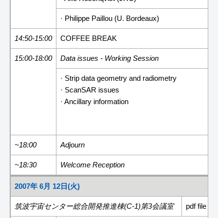
· Philippe Paillou (U. Bordeaux)
14:50-15:00
COFFEE BREAK
15:00-18:00
Data issues - Working Session
· Strip data geometry and radiometry
· ScanSAR issues
· Ancillary information
~18:00
Adjourn
~18:30
Welcome Reception
2007年 6月 12日(火)
筑波宇宙センター総合開発推進棟(C-1)第3会議室
pdf file