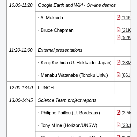
10:00-11:20
Google Earth and Wiki - On-line demos
· A. Mukaida
(14KB)
· Bruce Chapman
(21KB)
(92KB)
11:20-12:00
External presentations
· Kenji Kushida (U. Hokkaido, Japan)
(23MB)
· Manabu Watanabe (Tohoku Univ.)
(861KB
12:00-13:00
LUNCH
13:00-14:45
Science Team project reports
· Philippe Paillou (U. Bordeaux)
(3.5MB
· Tony Milne (Horizon/UNSW)
(28.1M