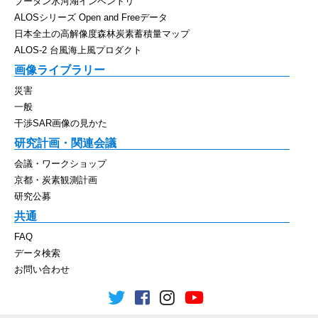
ブータン氷河湖インベントリ
ALOSシリーズ Open and Freeデータ
日本全土の高解像度森林炭素蓄積量マップ
ALOS-2 台風海上風プロダクト
画像ライブラリー
災害
一般
干渉SAR画像の見かた
研究計画・関連会議
会議・ワークショップ
京都・炭素観測計画
研究公募
共通
FAQ
データ検索
お問い合わせ