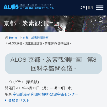
JP
|
EN
京都・炭素観測計画
Home
京都・炭素観測計画
ALOS 京都・炭素観測計画 - 第8回科学諮問会議 -
ALOS 京都・炭素観測計画 - 第8
回科学諮問会議 -
- プログラム (最終版) -
開催日2007年6月11日（月）- 6月13日 (水)
場所
宇宙航空研究開発機構·筑波宇宙センター
参加者リスト