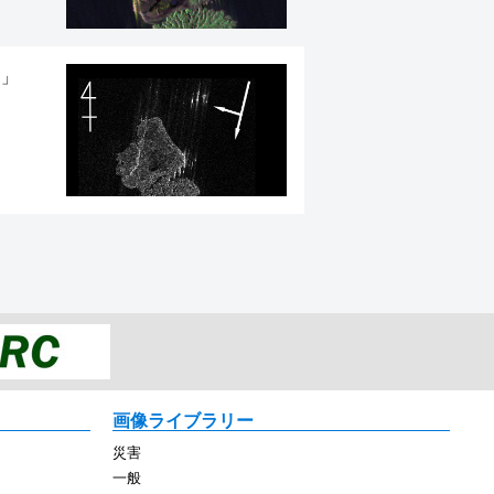
て」
画像ライブラリー
災害
一般