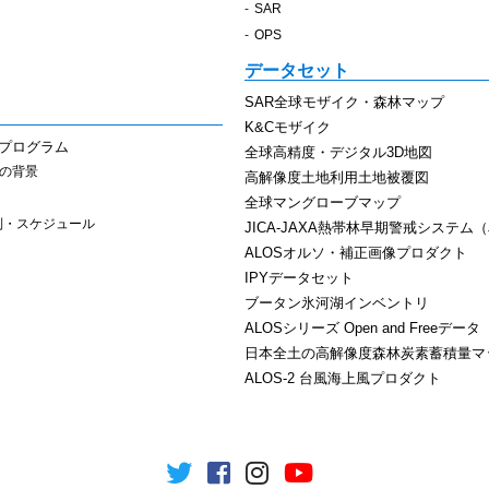
SAR
OPS
データセット
SAR全球モザイク・森林マップ
K&Cモザイク
スプログラム
全球高精度・デジタル3D地図
その背景
高解像度土地利用土地被覆図
全球マングローブマップ
制・スケジュール
JICA-JAXA熱帯林早期警戒システム（J
ALOSオルソ・補正画像プロダクト
IPYデータセット
ブータン氷河湖インベントリ
ALOSシリーズ Open and Freeデータ
日本全土の高解像度森林炭素蓄積量マ
ALOS-2 台風海上風プロダクト