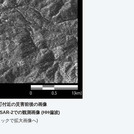
曽町付近の災害前後の画像
SAR-2での観測画像 (HH偏波)
リックで拡大画像へ)