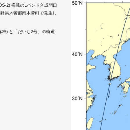
S-2) 搭載のLバンド合成開口
より長野県木曽郡南木曽町で発生し
(赤枠) と「だいち2号」の軌道