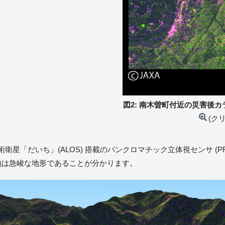
図2: 南木曽町付近の災害後カラー合成
(ク
星「だいち」(ALOS) 搭載のパンクロマチック立体視センサ (PR
地は急峻な地形であることが分かります。