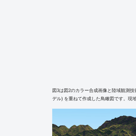
図3は図2のカラー合成画像と陸域観測技術衛
デル) を重ねて作成した鳥瞰図です。現