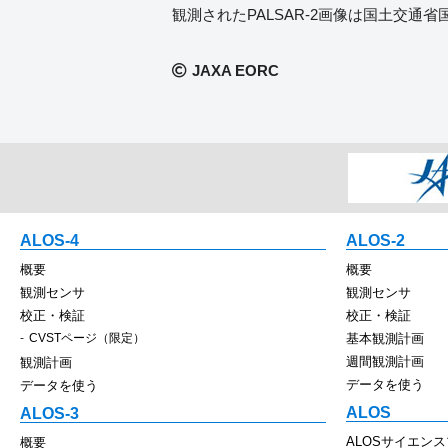
観測されたPALSAR-2画像は国土交
JAXA EORC
ALOS-4
ALOS-2
概要
概要
観測センサ
観測センサ
校正・検証
校正・検証
CVSTページ（限定）
基本観測計画
週間観測計画
観測計画
データを使う
データを使う
ALOS
ALOS-3
ALOSサイエン
概要