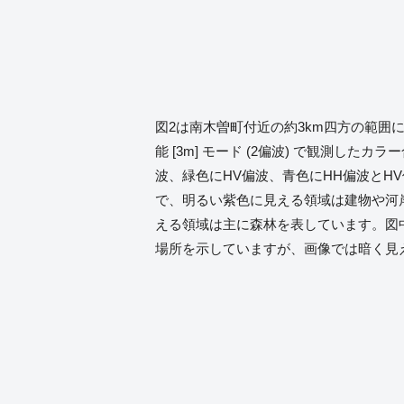
図2は南木曽町付近の約3km四方の範囲につ
能 [3m] モード (2偏波) で観測した
波、緑色にHV偏波、青色にHH偏波とH
で、明るい紫色に見える領域は建物や河
える領域は主に森林を表しています。図
場所を示していますが、画像では暗く見