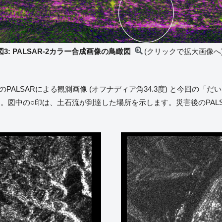
図3: PALSAR-2カラー合成画像の鳥瞰図
(クリックで拡大画像へ
のPALSARによる観測画像 (オフナディア角34.3度) と今回の「だい
ます。図中の○印は、土石流が到達した場所を示します。災害後のPAL