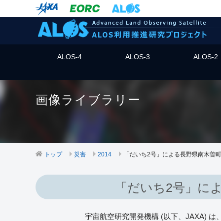
ALOS-4
ALOS-3
ALOS-2
画像ライブラリー
トップ
災害
2014
「だいち2号」による長野県南木曽
「だいち2号」に
宇宙航空研究開発機構 (以下、JAXA) は、2