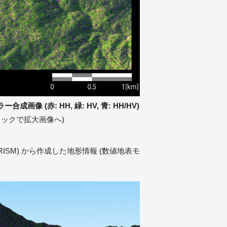
画像 (赤: HH, 緑: HV, 青: HH/HV)
リックで拡大画像へ)
ISM) から作成した地形情報 (数値地表モ