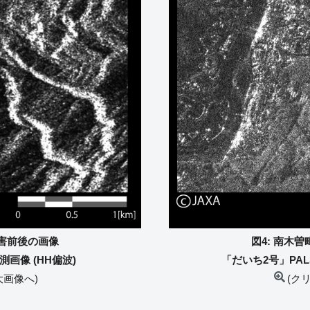
災害前後の画像
図4: 南木
測画像 (HH偏波)
「だいち2号」PAL
大画像へ)
(ク