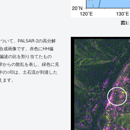
図1
いて、PALSAR-2の高分解
カラー合成画像です。赤色にHH偏
V偏波の比を割り当てたもの
岸からの散乱を表し、緑色に見
中の○印は、土石流が到達した
えます。