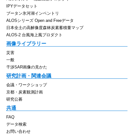
IPYデータセット
ブータン氷河湖インベントリ
ALOSシリーズ Open and Freeデータ
日本全土の高解像度森林炭素蓄積量マップ
ALOS-2 台風海上風プロダクト
画像ライブラリー
災害
一般
干渉SAR画像の見かた
研究計画・関連会議
会議・ワークショップ
京都・炭素観測計画
研究公募
共通
FAQ
データ検索
お問い合わせ