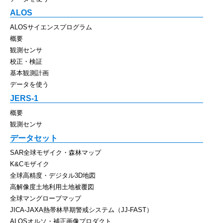
ALOS
ALOSサイエンスプログラム
概要
観測センサ
校正・検証
基本観測計画
データを使う
JERS-1
概要
観測センサ
データセット
SAR全球モザイク・森林マップ
K&Cモザイク
全球高精度・デジタル3D地図
高解像度土地利用土地被覆図
全球マングローブマップ
JICA-JAXA熱帯林早期警戒システム（JJ-FAST）
ALOSオルソ・補正画像プロダクト