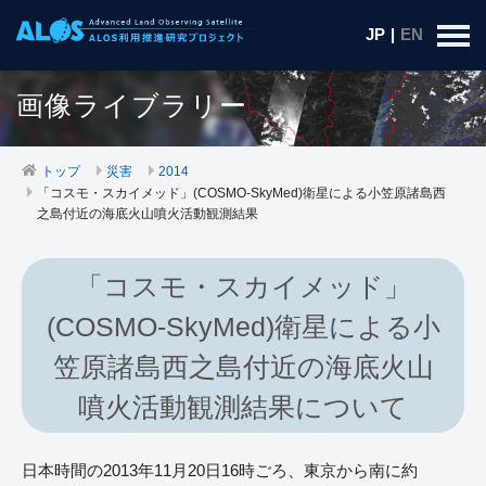
JP
|
EN
画像ライブラリー
トップ
災害
2014
「コスモ・スカイメッド」(COSMO-SkyMed)衛星による小笠原諸島西
之島付近の海底火山噴火活動観測結果
「コスモ・スカイメッド」
(COSMO-SkyMed)衛星による小
笠原諸島西之島付近の海底火山
噴火活動観測結果について
日本時間の2013年11月20日16時ごろ、東京から南に約