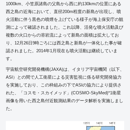
1000km、小笠原諸島の父島から西に約130kmの位置にある
西之島の近海において、直径200m程度の新島が出現し、噴
火活動に伴う黒色の噴煙を上げている様子が海上保安庁の観
測によって確認されました。これ以降、活発な噴火活動及び
複数の火口からの溶岩流によって新島の面積は拡大してお
り、12月26日9時ごろには西之島と新島が一体化した事が確
認されました。2014年1月現在も噴火活動は継続していま
す。
宇宙航空研究開発機構(JAXA)は、イタリア宇宙機関（以下、
ASI）との間で人工衛星による災害監視に係る研究開発協力
を実施しており、この枠組みの下でASIの協力により提供さ
れた、「コスモ・スカイメッド」(COSMO-SkyMed)*1衛星
画像を用いた西之島付近観測結果のデータ解析を実施しまし
た。