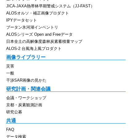
JICA-JAXA熱帯林早期警戒システム（JJ-FAST）
ALOSオルソ・補正画像プロダクト
IPYデータセット
ブータン氷河湖インベントリ
ALOSシリーズ Open and Freeデータ
日本全土の高解像度森林炭素蓄積量マップ
ALOS-2 台風海上風プロダクト
画像ライブラリー
災害
一般
干渉SAR画像の見かた
研究計画・関連会議
会議・ワークショップ
京都・炭素観測計画
研究公募
共通
FAQ
データ検索