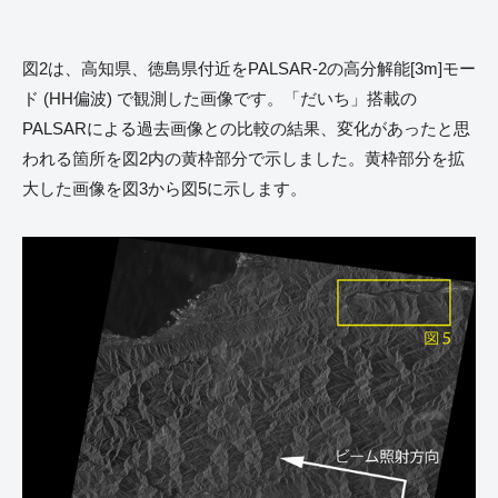
図2は、高知県、徳島県付近をPALSAR-2の高分解能[3m]モー
ド (HH偏波) で観測した画像です。「だいち」搭載の
PALSARによる過去画像との比較の結果、変化があったと思
われる箇所を図2内の黄枠部分で示しました。黄枠部分を拡
大した画像を図3から図5に示します。