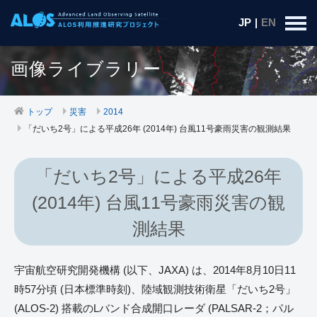
JP
|
EN
画像ライブラリー
トップ
災害
2014
「だいち2号」による平成26年 (2014年) 台風11号豪雨災害の観測結果
「だいち2号」による平成26年
(2014年) 台風11号豪雨災害の観
測結果
宇宙航空研究開発機構 (以下、JAXA) は、2014年8月10日11
時57分頃 (日本標準時刻)、陸域観測技術衛星「だいち2号」
(ALOS-2) 搭載のLバンド合成開口レーダ (PALSAR-2；パル