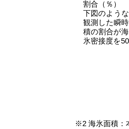
割合（％）
下図のような
観測した瞬時視
積の割合が海
氷密接度を5
※2 海氷面積