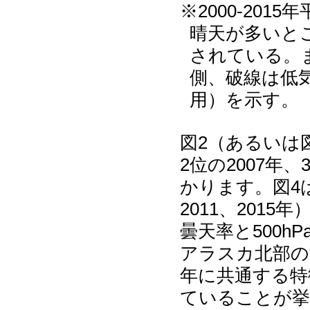
※2000-20
晴天が多いと
されている。ま
側、破線は低気
用）を示す。
図2（あるいは
2位の2007年
かります。図4
2011、201
曇天率と500
アラスカ北部の
年に共通する特
ていることが挙