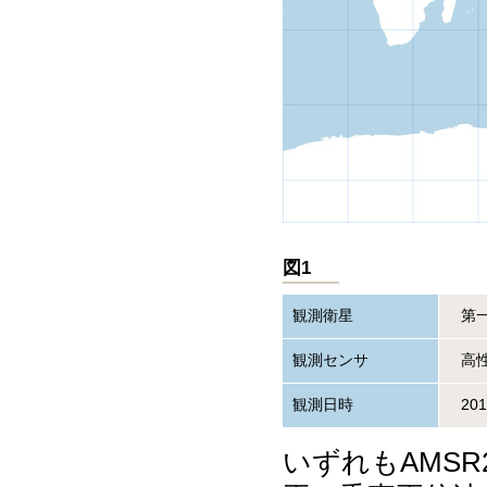
図1
観測衛星
第
観測センサ
高性
観測日時
20
いずれもAMSR