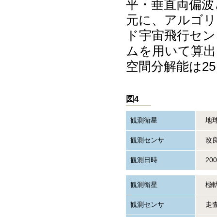
平・垂直両偏波と
元に、アルゴリズ
ド宇宙飛行センター
ムを用いて算出
空間分解能は25
図4
観測衛星
地球
観測センサ
改良
観測日時
20
観測衛星
極軌
観測センサ
走査