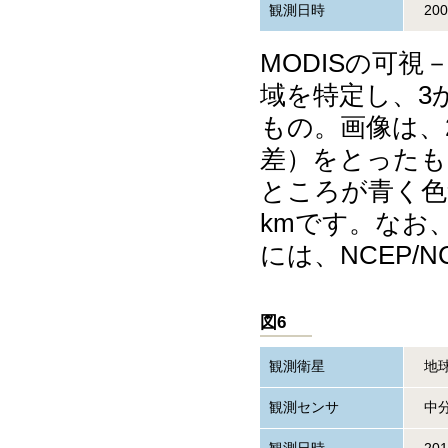
観測日時
20
MODISの可
域を特定し、3
もの。画像は、
差）をとったも
ところが青く色
kmです。なお、
には、NCEP/
図6
観測衛星
地球
観測センサ
中分