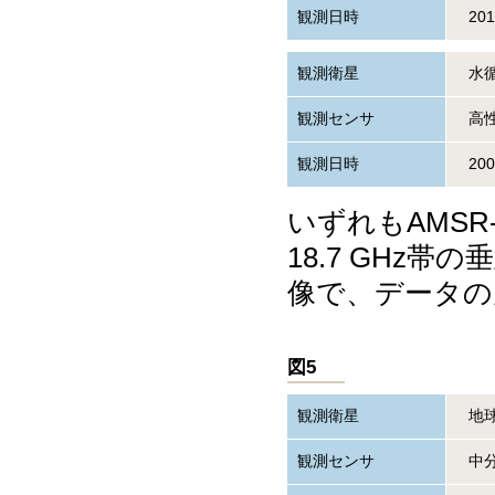
観測日時
20
観測衛星
水循
観測センサ
高性
観測日時
20
いずれもAMSR-
18.7 GHz
像で、データの
図5
観測衛星
地球
観測センサ
中分