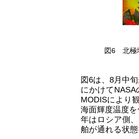
図6 北
図6は、8月中旬
にかけてNASA
MODISによ
海面輝度温度を
年はロシア側、
舶が通れる状態