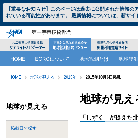
ペ
本
【重要なお知らせ】このページは過去に公開された情報の
ー
文
れている可能性があります。 最新情報については、新サイ
ジ
へ
の
ジ
先
ャ
頭
ン
で
プ
す。
す
こ
サ
る。
HOME
EORCについて
地球観測とは
地球観
こ
イ
か
ト
サ
こ
ら
内
イ
こ
HOME
地球が見える
2015年
2015年10月6日掲載
サ
共
ト
か
イ
通
内
ら
ト
メ
共
本
地球が見える
内
ニ
通
文
地球が見える
共
ュ
メ
で
通
ー
ニ
す。
「しずく」が捉えた
メ
を
ュ
ニ
読
ー
掲載日で探す
ュ
み
こ