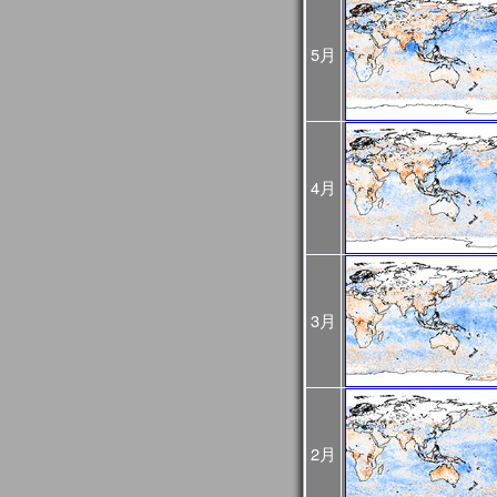
2024年10月07日
2024年10月03日(木)
JASMES関連ページの
ましたが、復旧しました
5月
2024年08月16日
2024年8月12日から8月
GCOM-Cの観測が、8月1
した。
8月12～15日のデータは
降の観測画像・データは
4月
2024年03月25日
JASMES Map Moni
追加しました。詳細は
操
2024年02月27日
JASMES Map Monitor
に蒸
た。蒸発散量については
3月
2024年02月14日
システムメンテナンスの
[3月6日 更新]
止などの影響が出る見込
日時：
1回目：02月19日（月）
2回目：02月22日（木）～2
2月
(01:00UTC)：Web更
3回目：02月26日（月）10:0
06:00UTC）： Web