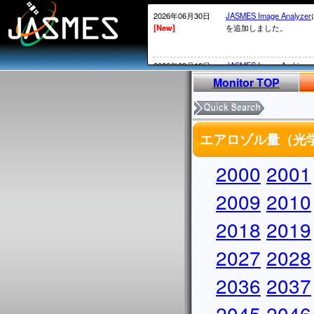
2026年06月30日
JASMES Image Analyzer
[New]
を追加しました。
2026年03月10日
JASMES Image Archive
[New]
表示物理 量を追加しまし
Monitor TOP
2026年02月20日
衛星内の時刻がGPS系か
[New]
2026年02月12日頃～02
エアロゾル量（光学的
ータについては、
MOS系の通常の処理が
かかる）ことが発生して
2000
2001
処理されていないデータ
実施していきます。
2009
2010
2026年02月13日
・SGLI標準データ、SG
2018
2019
[New]
しています。サービス復
・
JASMES Image Archiv
2027
に表示物理量を追加しま
2028
2025年12月26日
2026/1/7よりSGLIの
2036
2037
[New]
からV1002にアップデ
アップデートについては
2045
2046