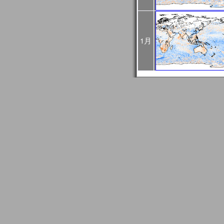
4回目：02月27日（火）
5回目：03月04日（月）
6回目：03月06日（水）10:0
03:00UTC）： Web
1月
2024年01月24日
1月30日に予定されてい
止になりました。
2024年01月24日
2024/01/27はメール
GCOM問い合わせ事務
信できない場合がありま
もし送信エラーとなって
て再送信をお願いします
2024年01月18日
JASMESページのリニュ
FAQ更新、JASMES Map 
リアルのユーザガイド追加。JA
時系列グラフに気候値表
2023年12月20日
JASMES関連ページの
す。サービス復旧時にお
2023年11月27日
12/7、12/19、12/2
め、SGLI準リアルモニ
のデータ配信に遅延が発