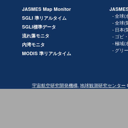
2017年11月14日
設備保守のため、下記日時で
JASMES Map Monitor
JASMES
ルの全サービス(Web、F
きません。
-
全球(
SGLI 準リアルタイム
日時：2017年11月15日(水) 1
-
全球(
2017年10月19日
利用規約が改訂され、商
SGLI標準データ
-
日本(
2017年5月8日
JASMES Map Monito
流れ藻モニタ
-
ゴビ・
Ver.2では試験版では地
の各物理量の閲覧に加え
-
極域(
内湾モニタ
参照する機能を追加して
-
グリ
MODIS 準リアルタイム
2016年3月2日
Terra/MODISの品質
2016年2月18日にTer
2月24日に観測を再開し
バンドと熱赤外バンドに
されたため、2月24日〜2月2
クトについては、利用に
また、復旧後も同波 長
宇宙航空研究開発機構
,
地球観測研究センター
C
っている可能性がありま
その他、
詳細はこちら
を
2015年12月25日
JASMES Map Monit
試験版では地図サービスを
量を閲覧することが出来
ご利用いただいた感想に
力ください。
2014年07月04日
JASMES Polar（水