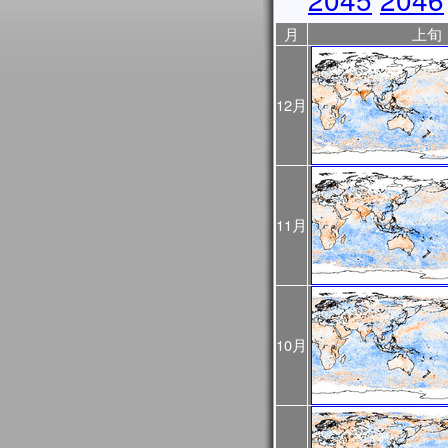
2025年10月31日
JASMES Image Archive
月
上旬
に、データ提供期間を表
2025年10月17日
10/18から10/23まで
ので、ご利用の際はご注
12月
ントリスト
をご覧くださ
2025年10月06日
JASMES Image Archive
表示物理量を追加しまし
2025年05月28日
JASMES MODISデータ
11月
を公開しました。
2025年03月28日
JASMESエアロゾル統
し、v3200として公開し
また、この更新にあわせて
像についても再作成を行
10月
プロダクト詳細について
過去に公開したプロダクト
をご確認ください。
2025年03月28日
2024年12月～2025
初期値（モデル予測値）