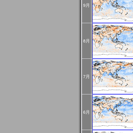
め、
9月
今後再処理を予定してお
悪い可能性があるためご
2025年02月25日
JASMES Imageに
[Update]
・雪氷分布 (SGLI + VIIRS
・雪氷分布 気象値との偏差 (S
8月
MODIS(Terra+Aqua))
・蒸発散指数 気象値との偏差
MODIS(Terra+Aqua))
雪氷分布の偏差画像につ
較して特殊な表示をして
詳細は
こちら
をご確認く
7月
2025年01月06日
旧内湾モニタは公開停止
内湾モニタ
をご利用くだ
JASMES Climate
後は
JASMES Image Arch
2024年11月26日
2024年12月末に
内湾モニ
6月
[Update]
ニタ
へ統合します。
GEE版 内湾モニタの機
ら
をご確認ください。