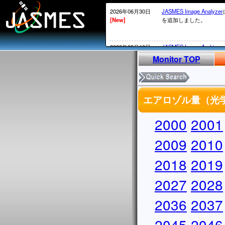
2026年06月30日
JASMES Image Analyzer
[New]
を追加しました。
2026年03月10日
JASMES Image Archive
[New]
表示物理 量を追加しまし
Monitor TOP
2026年02月20日
衛星内の時刻がGPS系か
[New]
2026年02月12日頃～02
エアロゾル量（光学的
ータについては、
MOS系の通常の処理が
かかる）ことが発生して
2000
2001
処理されていないデータ
実施していきます。
2009
2010
2026年02月13日
・SGLI標準データ、SG
2018
2019
[New]
しています。サービス復
・
JASMES Image Archiv
2027
に表示物理量を追加しま
2028
2025年12月26日
2026/1/7よりSGLIの
2036
2037
[New]
からV1002にアップデ
アップデートについては
2045
2046