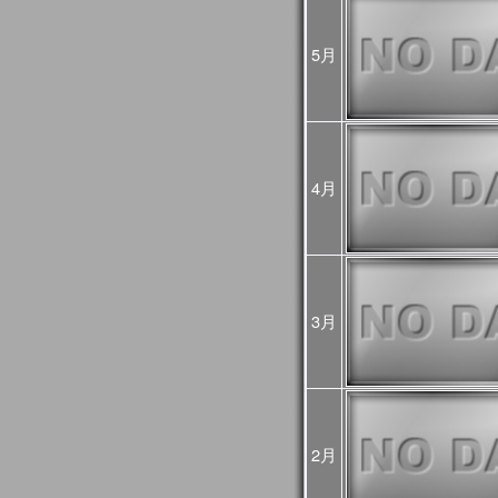
2024年10月07日
2024年10月03日(木)
JASMES関連ページの
ましたが、復旧しました
5月
2024年08月16日
2024年8月12日から8月
GCOM-Cの観測が、8月1
した。
8月12～15日のデータは
降の観測画像・データは
4月
2024年03月25日
JASMES Map Moni
追加しました。詳細は
操
2024年02月27日
JASMES Map Monitor
に蒸
た。蒸発散量については
3月
2024年02月14日
システムメンテナンスの
[3月6日 更新]
止などの影響が出る見込
日時：
1回目：02月19日（月）
2回目：02月22日（木）～2
2月
(01:00UTC)：Web更
3回目：02月26日（月）10:0
06:00UTC）： Web