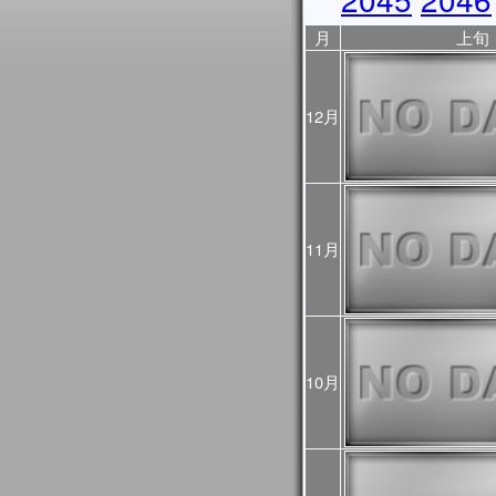
2025年10月31日
JASMES Image Archive
月
上旬
に、データ提供期間を表
2025年10月17日
10/18から10/23まで
ので、ご利用の際はご注
12月
ントリスト
をご覧くださ
2025年10月06日
JASMES Image Archive
表示物理量を追加しまし
2025年05月28日
JASMES MODISデータ
11月
を公開しました。
2025年03月28日
JASMESエアロゾル統
し、v3200として公開し
また、この更新にあわせて
像についても再作成を行
10月
プロダクト詳細について
過去に公開したプロダクト
をご確認ください。
2025年03月28日
2024年12月～2025
初期値（モデル予測値）