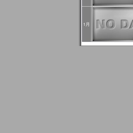
4回目：02月27日（火）
5回目：03月04日（月）
6回目：03月06日（水）10:0
03:00UTC）： Web
1月
2024年01月24日
1月30日に予定されてい
止になりました。
2024年01月24日
2024/01/27はメール
GCOM問い合わせ事務
信できない場合がありま
もし送信エラーとなって
て再送信をお願いします
2024年01月18日
JASMESページのリニュ
FAQ更新、JASMES Map 
リアルのユーザガイド追加。JA
時系列グラフに気候値表
2023年12月20日
JASMES関連ページの
す。サービス復旧時にお
2023年11月27日
12/7、12/19、12/2
め、SGLI準リアルモニ
のデータ配信に遅延が発