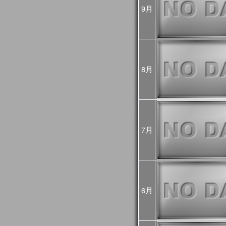
め、
9月
今後再処理を予定してお
悪い可能性があるためご
2025年02月25日
JASMES Imageに
[Update]
・雪氷分布 (SGLI + VIIRS
・雪氷分布 気象値との偏差 (S
8月
MODIS(Terra+Aqua))
・蒸発散指数 気象値との偏差
MODIS(Terra+Aqua))
雪氷分布の偏差画像につ
較して特殊な表示をして
詳細は
こちら
をご確認く
7月
2025年01月06日
旧内湾モニタは公開停止
内湾モニタ
をご利用くだ
JASMES Climate
後は
JASMES Image Arch
2024年11月26日
2024年12月末に
内湾モニ
6月
[Update]
ニタ
へ統合します。
GEE版 内湾モニタの機
ら
をご確認ください。