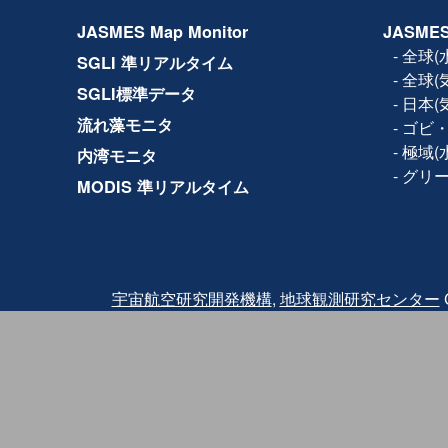
2017年11月14日
設備保守のため、下記日時で
JASMES Map Monitor
JASMES
ルの全サービス(Web、F
きません。
-
全球(
SGLI 準リアルタイム
日時：2017年11月15日(水) 1
-
全球(
2017年10月19日
利用規約が改訂され、商
SGLI標準データ
-
日本(
2017年5月8日
JASMES Map Monito
流れ藻モニタ
-
ゴビ・
Ver.2では試験版では地
の各物理量の閲覧に加え
-
極域(
内湾モニタ
参照する機能を追加して
-
グリ
MODIS 準リアルタイム
2016年3月2日
Terra/MODISの品質
2016年2月18日にTer
2月24日に観測を再開し
バンドと熱赤外バンドに
されたため、2月24日〜2月2
クトについては、利用に
また、復旧後も同波 長
宇宙航空研究開発機構
,
地球観測研究センター
C
っている可能性がありま
その他、
詳細はこちら
を
2015年12月25日
JASMES Map Monit
試験版では地図サービスを
量を閲覧することが出来
ご利用いただいた感想に
力ください。
2014年07月04日
JASMES Polar（水