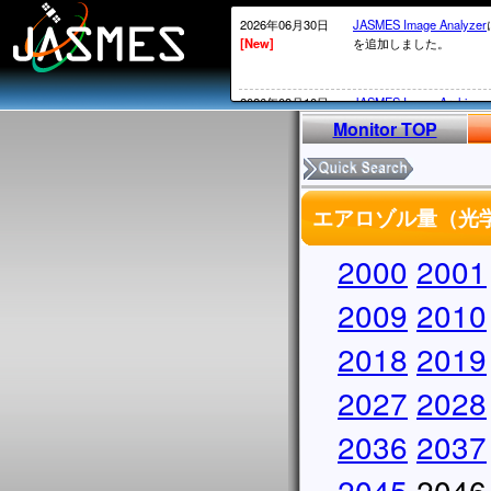
2026年06月30日
JASMES Image Analyzer
[New]
を追加しました。
2026年03月10日
JASMES Image Archive
[New]
表示物理 量を追加しまし
Monitor TOP
2026年02月20日
衛星内の時刻がGPS系か
[New]
2026年02月12日頃～02
エアロゾル量（光学的
ータについては、
MOS系の通常の処理が
かかる）ことが発生して
2000
2001
処理されていないデータ
実施していきます。
2009
2010
2026年02月13日
・SGLI標準データ、SG
2018
2019
[New]
しています。サービス復
・
JASMES Image Archiv
2027
に表示物理量を追加しま
2028
2025年12月26日
2026/1/7よりSGLIの
2036
2037
[New]
からV1002にアップデ
アップデートについては
2045
2046