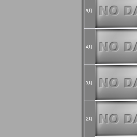
2024年10月07日
2024年10月03日(木)
JASMES関連ページの
5月
ましたが、復旧しました
2024年08月16日
2024年8月12日から8月
GCOM-Cの観測が、8月1
した。
8月12～15日のデータは
4月
降の観測画像・データは
2024年03月25日
JASMES Map Moni
追加しました。詳細は
操
2024年02月27日
JASMES Map Monitor
に蒸
3月
た。蒸発散量については
2024年02月14日
システムメンテナンスの
[3月6日 更新]
止などの影響が出る見込
日時：
1回目：02月19日（月）
2月
2回目：02月22日（木）～2
(01:00UTC)：Web更
3回目：02月26日（月）10:0
06:00UTC）： Web