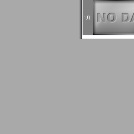
4回目：02月27日（火）
5回目：03月04日（月）
6回目：03月06日（水）10:0
1月
03:00UTC）： Web
2024年01月24日
1月30日に予定されてい
止になりました。
2024年01月24日
2024/01/27はメール
GCOM問い合わせ事務
信できない場合がありま
もし送信エラーとなって
て再送信をお願いします
2024年01月18日
JASMESページのリニュ
FAQ更新、JASMES Map 
リアルのユーザガイド追加。JA
時系列グラフに気候値表
2023年12月20日
JASMES関連ページの
す。サービス復旧時にお
2023年11月27日
12/7、12/19、12/2
め、SGLI準リアルモニ
のデータ配信に遅延が発