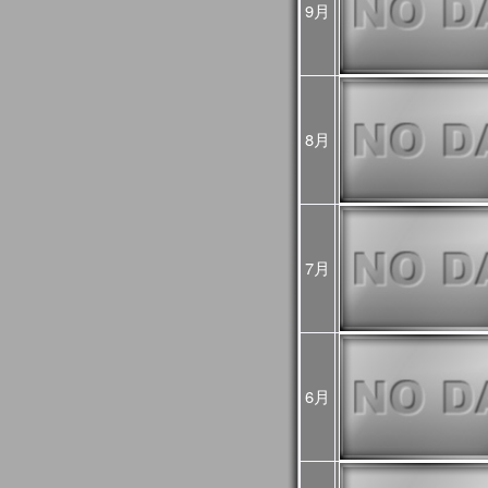
9月
め、
今後再処理を予定してお
悪い可能性があるためご
2025年02月25日
JASMES Imageに
[Update]
・雪氷分布 (SGLI + VIIRS
・雪氷分布 気象値との偏差 (S
8月
MODIS(Terra+Aqua))
・蒸発散指数 気象値との偏差
MODIS(Terra+Aqua))
雪氷分布の偏差画像につ
較して特殊な表示をして
詳細は
こちら
をご確認く
7月
2025年01月06日
旧内湾モニタは公開停止
内湾モニタ
をご利用くだ
JASMES Climate
後は
JASMES Image Arch
2024年11月26日
6月
2024年12月末に
内湾モニ
[Update]
ニタ
へ統合します。
GEE版 内湾モニタの機
ら
をご確認ください。