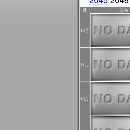
2025年10月31日
JASMES Image Archive
月
上旬
に、データ提供期間を表
2025年10月17日
10/18から10/23まで
ので、ご利用の際はご注
12月
ントリスト
をご覧くださ
2025年10月06日
JASMES Image Archive
表示物理量を追加しまし
2025年05月28日
JASMES MODISデータ
11月
を公開しました。
2025年03月28日
JASMESエアロゾル統
し、v3200として公開し
また、この更新にあわせて
10月
像についても再作成を行
プロダクト詳細について
過去に公開したプロダクト
をご確認ください。
2025年03月28日
2024年12月～2025
初期値（モデル予測値）