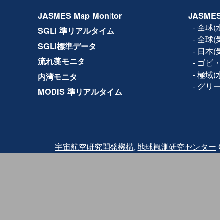
2017年11月14日
設備保守のため、下記日時で
JASMES Map Monitor
JASMES
ルの全サービス(Web、F
きません。
-
全球(
SGLI 準リアルタイム
日時：2017年11月15日(水) 1
-
全球(
2017年10月19日
利用規約が改訂され、商
SGLI標準データ
-
日本(
2017年5月8日
JASMES Map Monito
流れ藻モニタ
-
ゴビ・
Ver.2では試験版では地
の各物理量の閲覧に加え
-
極域(
内湾モニタ
参照する機能を追加して
-
グリ
MODIS 準リアルタイム
2016年3月2日
Terra/MODISの品質
2016年2月18日にTer
2月24日に観測を再開し
バンドと熱赤外バンドに
されたため、2月24日〜2月2
クトについては、利用に
また、復旧後も同波 長
宇宙航空研究開発機構
,
地球観測研究センター
C
っている可能性がありま
その他、
詳細はこちら
を
2015年12月25日
JASMES Map Monit
試験版では地図サービスを
量を閲覧することが出来
ご利用いただいた感想に
力ください。
2014年07月04日
JASMES Polar（水