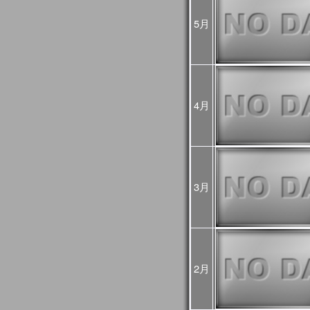
2024年10月07日
2024年10月03日(木)
JASMES関連ページの
5月
ましたが、復旧しました
2024年08月16日
2024年8月12日から8月
GCOM-Cの観測が、8月1
した。
8月12～15日のデータは
4月
降の観測画像・データは
2024年03月25日
JASMES Map Moni
追加しました。詳細は
操
2024年02月27日
JASMES Map Monitor
に蒸
3月
た。蒸発散量については
2024年02月14日
システムメンテナンスの
[3月6日 更新]
止などの影響が出る見込
日時：
1回目：02月19日（月）
2月
2回目：02月22日（木）～2
(01:00UTC)：Web更
3回目：02月26日（月）10:0
06:00UTC）： Web