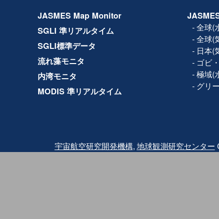
2017年11月14日
設備保守のため、下記日時で
JASMES Map Monitor
JASMES
ルの全サービス(Web、F
きません。
-
全球(
SGLI 準リアルタイム
日時：2017年11月15日(水) 1
-
全球(
2017年10月19日
利用規約が改訂され、商
SGLI標準データ
-
日本(
2017年5月8日
JASMES Map Monito
流れ藻モニタ
-
ゴビ・
Ver.2では試験版では地
の各物理量の閲覧に加え
-
極域(
内湾モニタ
参照する機能を追加して
-
グリ
MODIS 準リアルタイム
2016年3月2日
Terra/MODISの品質
2016年2月18日にTer
2月24日に観測を再開し
バンドと熱赤外バンドに
されたため、2月24日〜2月2
クトについては、利用に
また、復旧後も同波 長
宇宙航空研究開発機構
,
地球観測研究センター
C
っている可能性がありま
その他、
詳細はこちら
を
2015年12月25日
JASMES Map Monit
試験版では地図サービスを
量を閲覧することが出来
ご利用いただいた感想に
力ください。
2014年07月04日
JASMES Polar（水