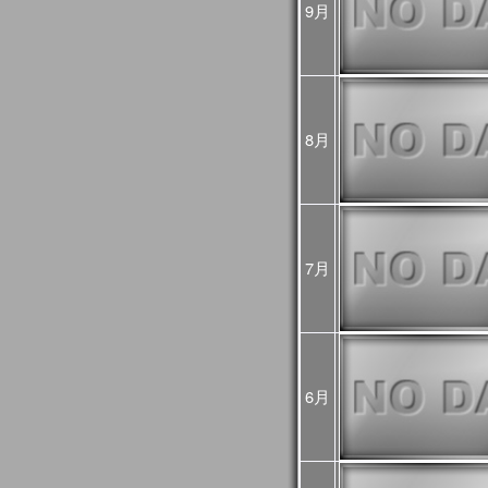
9月
め、
今後再処理を予定してお
悪い可能性があるためご
2025年02月25日
JASMES Imageに
[Update]
・雪氷分布 (SGLI + VIIRS
・雪氷分布 気象値との偏差 (S
8月
MODIS(Terra+Aqua))
・蒸発散指数 気象値との偏差
MODIS(Terra+Aqua))
雪氷分布の偏差画像につ
較して特殊な表示をして
詳細は
こちら
をご確認く
7月
2025年01月06日
旧内湾モニタは公開停止
内湾モニタ
をご利用くだ
JASMES Climate
後は
JASMES Image Arch
2024年11月26日
6月
2024年12月末に
内湾モニ
[Update]
ニタ
へ統合します。
GEE版 内湾モニタの機
ら
をご確認ください。