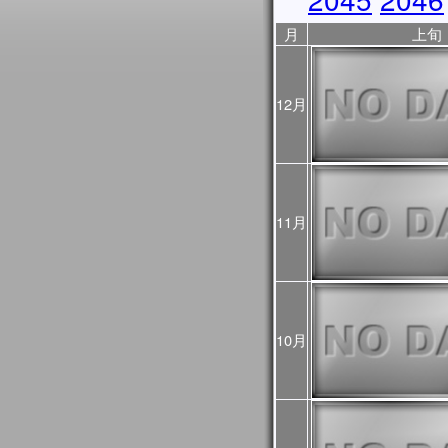
2025年10月31日
JASMES Image Archive
月
上旬
に、データ提供期間を表
2025年10月17日
10/18から10/23まで
ので、ご利用の際はご注
12月
ントリスト
をご覧くださ
2025年10月06日
JASMES Image Archive
表示物理量を追加しまし
2025年05月28日
JASMES MODISデータ
11月
を公開しました。
2025年03月28日
JASMESエアロゾル統
し、v3200として公開し
また、この更新にあわせて
10月
像についても再作成を行
プロダクト詳細について
過去に公開したプロダクト
をご確認ください。
2025年03月28日
2024年12月～2025
初期値（モデル予測値）