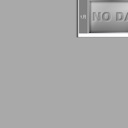
4回目：02月27日（火）
5回目：03月04日（月）
6回目：03月06日（水）10:0
1月
03:00UTC）： Web
2024年01月24日
1月30日に予定されてい
止になりました。
2024年01月24日
2024/01/27はメール
GCOM問い合わせ事務
信できない場合がありま
もし送信エラーとなって
て再送信をお願いします
2024年01月18日
JASMESページのリニュ
FAQ更新、JASMES Map 
リアルのユーザガイド追加。JA
時系列グラフに気候値表
2023年12月20日
JASMES関連ページの
す。サービス復旧時にお
2023年11月27日
12/7、12/19、12/2
め、SGLI準リアルモニ
のデータ配信に遅延が発