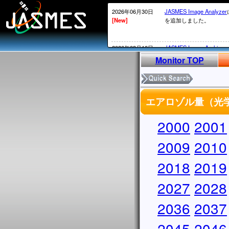
2026年06月30日
JASMES Image Analyzer
[New]
を追加しました。
2026年03月10日
JASMES Image Archive
[New]
表示物理 量を追加しまし
Monitor TOP
2026年02月20日
衛星内の時刻がGPS系か
[New]
2026年02月12日頃～02
エアロゾル量（光学的
ータについては、
MOS系の通常の処理が
かかる）ことが発生して
2000
2001
処理されていないデータ
実施していきます。
2009
2010
2026年02月13日
・SGLI標準データ、SG
2018
2019
[New]
しています。サービス復
・
JASMES Image Archiv
2027
に表示物理量を追加しま
2028
2025年12月26日
2026/1/7よりSGLIの
2036
2037
[New]
からV1002にアップデ
アップデートについては
2045
2046