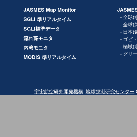
2017年11月14日
設備保守のため、下記日時で
JASMES Map Monitor
JASMES
ルの全サービス(Web、F
きません。
-
全球(
SGLI 準リアルタイム
日時：2017年11月15日(水) 1
-
全球(
2017年10月19日
利用規約が改訂され、商
SGLI標準データ
-
日本(
2017年5月8日
JASMES Map Monito
流れ藻モニタ
-
ゴビ・
Ver.2では試験版では地
の各物理量の閲覧に加え
-
極域(
内湾モニタ
参照する機能を追加して
-
グリ
MODIS 準リアルタイム
2016年3月2日
Terra/MODISの品質
2016年2月18日にTer
2月24日に観測を再開し
バンドと熱赤外バンドに
されたため、2月24日〜2月2
クトについては、利用に
また、復旧後も同波 長
宇宙航空研究開発機構
,
地球観測研究センター
C
っている可能性がありま
その他、
詳細はこちら
を
2015年12月25日
JASMES Map Monit
試験版では地図サービスを
量を閲覧することが出来
ご利用いただいた感想に
力ください。
2014年07月04日
JASMES Polar（水