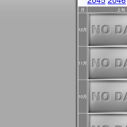
2025年10月31日
JASMES Image Archive
月
上旬
に、データ提供期間を表
2025年10月17日
10/18から10/23まで
ので、ご利用の際はご注
12月
ントリスト
をご覧くださ
2025年10月06日
JASMES Image Archive
表示物理量を追加しまし
2025年05月28日
JASMES MODISデータ
11月
を公開しました。
2025年03月28日
JASMESエアロゾル統
し、v3200として公開し
また、この更新にあわせて
10月
像についても再作成を行
プロダクト詳細について
過去に公開したプロダクト
をご確認ください。
2025年03月28日
2024年12月～2025
初期値（モデル予測値）