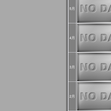
2024年10月07日
2024年10月03日(木)
JASMES関連ページの
5月
ましたが、復旧しました
2024年08月16日
2024年8月12日から8月
GCOM-Cの観測が、8月1
した。
8月12～15日のデータは
4月
降の観測画像・データは
2024年03月25日
JASMES Map Moni
追加しました。詳細は
操
2024年02月27日
JASMES Map Monitor
に蒸
3月
た。蒸発散量については
2024年02月14日
システムメンテナンスの
[3月6日 更新]
止などの影響が出る見込
日時：
1回目：02月19日（月）
2月
2回目：02月22日（木）～2
(01:00UTC)：Web更
3回目：02月26日（月）10:0
06:00UTC）： Web