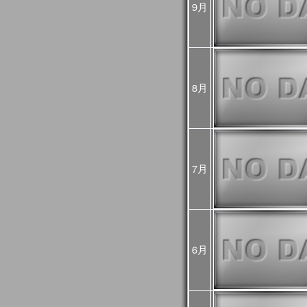
9月
め、
今後再処理を予定してお
悪い可能性があるためご
2025年02月25日
JASMES Imageに
[Update]
・雪氷分布 (SGLI + VIIRS
・雪氷分布 気象値との偏差 (S
8月
MODIS(Terra+Aqua))
・蒸発散指数 気象値との偏差
MODIS(Terra+Aqua))
雪氷分布の偏差画像につ
較して特殊な表示をして
詳細は
こちら
をご確認く
7月
2025年01月06日
旧内湾モニタは公開停止
内湾モニタ
をご利用くだ
JASMES Climate
後は
JASMES Image Arch
2024年11月26日
6月
2024年12月末に
内湾モニ
[Update]
ニタ
へ統合します。
GEE版 内湾モニタの機
ら
をご確認ください。