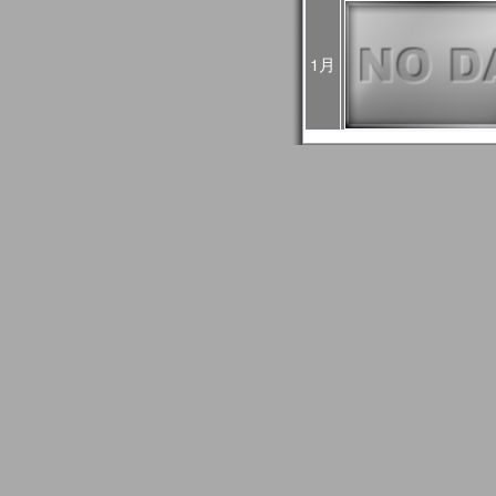
4回目：02月27日（火）
5回目：03月04日（月）
6回目：03月06日（水）10:0
1月
03:00UTC）： Web
2024年01月24日
1月30日に予定されてい
止になりました。
2024年01月24日
2024/01/27はメール
GCOM問い合わせ事務
信できない場合がありま
もし送信エラーとなって
て再送信をお願いします
2024年01月18日
JASMESページのリニュ
FAQ更新、JASMES Map 
リアルのユーザガイド追加。JA
時系列グラフに気候値表
2023年12月20日
JASMES関連ページの
す。サービス復旧時にお
2023年11月27日
12/7、12/19、12/2
め、SGLI準リアルモニ
のデータ配信に遅延が発