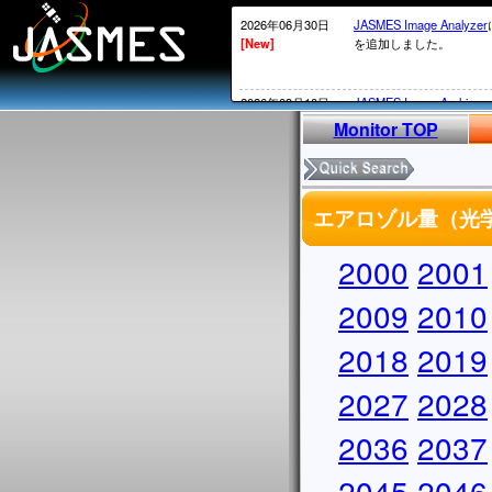
2026年06月30日
JASMES Image Analyzer
[New]
を追加しました。
2026年03月10日
JASMES Image Archive
[New]
表示物理 量を追加しまし
Monitor TOP
2026年02月20日
衛星内の時刻がGPS系か
[New]
2026年02月12日頃～02
エアロゾル量（光学的
ータについては、
MOS系の通常の処理が
かかる）ことが発生して
2000
2001
処理されていないデータ
実施していきます。
2009
2010
2026年02月13日
・SGLI標準データ、SG
2018
2019
[New]
しています。サービス復
・
JASMES Image Archiv
2027
に表示物理量を追加しま
2028
2025年12月26日
2026/1/7よりSGLIの
2036
2037
[New]
からV1002にアップデ
アップデートについては
2045
2046