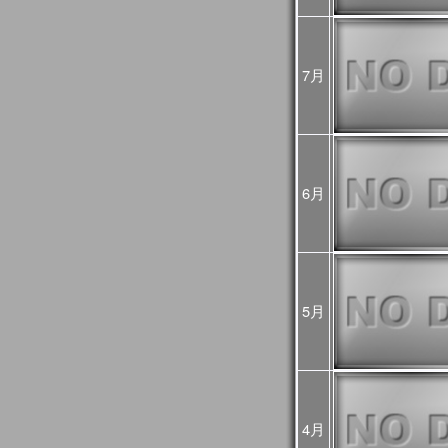
め、
今後再処理を予定し
悪い可能性があるた
7月
2025年02月25日
JASMES Imag
[Update]
・雪氷分布 (SGLI + V
・雪氷分布 気象値との偏差
MODIS(Terra+Aqua)
・蒸発散指数 気象値と
MODIS(Terra+Aqua)
6月
雪氷分布の偏差画像
較して特殊な表示を
詳細は
こちら
をご確
2025年01月06日
旧内湾モニタは公開
内湾モニタ
をご利用
JASMES Clima
5月
後は
JASMES Image A
2024年11月26日
2024年12月末に
内湾
[Update]
ニタ
へ統合します。
GEE版 内湾モニタ
ら
をご確認ください
4月