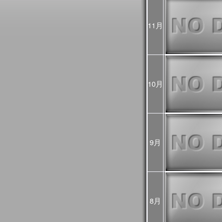
2025年10月31日
JASMES Image Arch
に、データ提供期間
11月
2025年10月17日
10/18から10/2
ので、ご利用の際は
ントリスト
をご覧く
2025年10月06日
JASMES Image Arch
表示物理量を追加し
10月
2025年05月28日
JASMES MODIS
を公開しました。
9月
2025年03月28日
JASMESエアロゾ
し、v3200として
また、この更新にあ
像についても再作成
プロダクト詳細につ
過去に公開したプロダ
をご確認ください。
8月
2025年03月28日
2024年12月～20
初期値（モデル予測