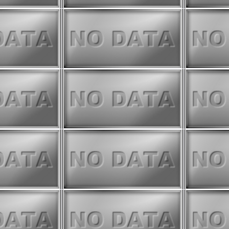
ております。他の期間より精度が
めご注意ください。
eに以下の物理量を追加いたしました。
IIRS)
 (SGLI + VIIRS、
)
の偏差 (SGLI、
)
については、他のプロダクトと比
しています。
認ください。
停止いたしました。今後は
GEE版
ください。
te モニタは公開停止いたしました。今
rchive
をご利用ください。
モニタ
を閉鎖し、
GEE版 内湾モ
の機能と操作方法については、
こち
。