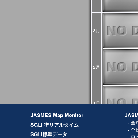
2024年10月07日
2024年10月03日
JASMES関連ペー
ましたが、復旧しま
2024年08月16日
2024年8月12日から
3月
GCOM-Cの観測が、
した。
8月12～15日のデ
降の観測画像・デー
2024年03月25日
JASMES Map M
追加しました。詳細
2月
2024年02月27日
JASMES Map Monito
た。蒸発散量につい
2024年02月14日
システムメンテナン
[3月6日 更新]
止などの影響が出る
1月
日時：
JASMES Map Monitor
JASM
1回目：02月19日（
2回目：02月22日（木
-
全
SGLI 準リアルタイム
(01:00UTC)：W
-
全
3回目：02月26日（月）1
SGLI標準データ
06:00UTC）： W
-
日