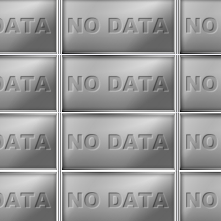
ive
、
JASMES Image Analyzer
を表示する機能を追加しました。
3までTIRに縞模様が出ることがあります
ご注意ください。 詳細は
TIRイベ
ださい。
ive
、
JASMES Image Analyzer
に
ました。
データ netCDF変換のチュートリアル
ル統計プロダクトの作成手法を更新
公開しました。
わせてAROT気候値、アノマリ画
を行いました。
いては
こちら
をご確認ください。
クト（v3100）の詳細は
こちら
25年3月までエアロゾル推定において
値）を使えていないものがあるた