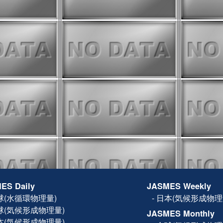
(木) の設備メンテナンス以降、
ジのデータ配信に遅延が発生してい
した。
8月15日(UTC)まで中断していた
8月16日0時(UTC)頃から再開しま
ータは欠損になりますが、8月16日以
タは従来通り更新予定です。
onitorに気候値との偏差の表示機能を
は
操作方法
をご確認ください。
r
に蒸発散量(ET)を追加しまし
ては
FAQ
をご確認ください。
スのため、以下の日程で遅延や停
見込みです。
ES Daily
JASMES Weekly
月）：SGLI準リアルの配信遅延
）～26日（月）10:00JST
球(水循環物理量)
-
日本(気候形成物理
eb更新停止。※FTPは更新されます
球(気候形成物理量)
0:00～15:00JST（01:00-
JASMES Monthly
ebサイト、FTPへのアクセス不可
本(気候形成物理量)