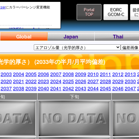
yzer
にカラーバーレンジ変更機能
Portal
EORC
提
TOP
GCOM-C
に
ive
、
JASMES Image Analyzer
に
しました。
Global
Japan
Thai
系からDMS系に変わったため、
02月14日(UTC)にかけてのSGLIデ
学的厚さ） (2033年の半月/月平均偏差)
理ができない（処理に膨大な時間が
しております。
2003
2004
2005
2006
2007
2008
2009
2010
2011
2012
2013
ータのリカバリについては、今後
2020
2021
2022
2023
2024
2025
2026
2027
2028
2029
2030
2037
2038
2039
2040
2041
2042
2043
2044
2045
2046
2047
、SGLI準リアルデータの提供が遅延
上旬
下旬
ス復旧時にお知らせいたします。
hive
、
JASMES Image Analyzer
しました。
LIのET（蒸発散プロダクト）をV1001
プデートいたします。
ては
こちら
。