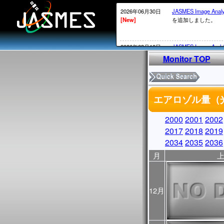
2026年06月30日
JASMES Image Anal
[New]
を追加しました。
2026年03月10日
JASMES Image Arch
[New]
表示物理 量を追加
Monitor TOP
2026年02月20日
衛星内の時刻がGPS
[New]
2026年02月12日頃～
エアロゾル量（光
ータについては、
MOS系の通常の処
かかる）ことが発生
2000
2001
2002
処理されていないデ
2017
2018
2019
実施していきます。
2034
2035
2036
2026年02月13日
・SGLI標準データ
月
[New]
しています。サービ
・
JASMES Image Arc
に表示物理量を追加
12月
2025年12月26日
2026/1/7よりSG
[New]
からV1002にアッ
アップデートについ