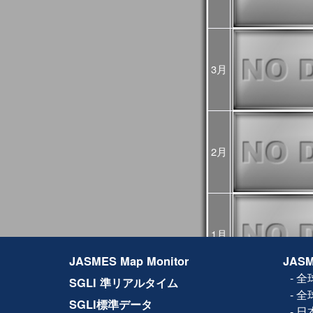
2024年10月07日
2024年10月03日
JASMES関連ペー
ましたが、復旧しま
2024年08月16日
2024年8月12日から
3月
GCOM-Cの観測が、
した。
8月12～15日のデ
降の観測画像・デー
2024年03月25日
JASMES Map M
追加しました。詳細
2月
2024年02月27日
JASMES Map Monito
た。蒸発散量につい
2024年02月14日
システムメンテナン
[3月6日 更新]
止などの影響が出る
1月
日時：
JASMES Map Monitor
JASM
1回目：02月19日（
2回目：02月22日（木
-
全
SGLI 準リアルタイム
(01:00UTC)：W
-
全
3回目：02月26日（月）1
SGLI標準データ
06:00UTC）： W
-
日