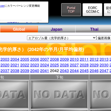
yzer
にカラーバーレンジ変更機能
Portal
EORC
提
TOP
GCOM-C
に
ive
、
JASMES Image Analyzer
に
しました。
Global
Japan
Thai
系からDMS系に変わったため、
02月14日(UTC)にかけてのSGLIデ
学的厚さ） (2042年の半月/月平均偏差)
理ができない（処理に膨大な時間が
しております。
2003
2004
2005
2006
2007
2008
2009
2010
2011
2012
2013
ータのリカバリについては、今後
2020
2021
2022
2023
2024
2025
2026
2027
2028
2029
2030
2037
2038
2039
2040
2041
2042
2043
2044
2045
2046
2047
、SGLI準リアルデータの提供が遅延
上旬
下旬
ス復旧時にお知らせいたします。
hive
、
JASMES Image Analyzer
しました。
LIのET（蒸発散プロダクト）をV1001
プデートいたします。
ては
こちら
。