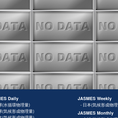
(木) の設備メンテナンス以降、
ジのデータ配信に遅延が発生してい
した。
8月15日(UTC)まで中断していた
8月16日0時(UTC)頃から再開しま
ータは欠損になりますが、8月16日以
タは従来通り更新予定です。
onitorに気候値との偏差の表示機能を
は
操作方法
をご確認ください。
r
に蒸発散量(ET)を追加しまし
ては
FAQ
をご確認ください。
スのため、以下の日程で遅延や停
見込みです。
ES Daily
JASMES Weekly
月）：SGLI準リアルの配信遅延
）～26日（月）10:00JST
球(水循環物理量)
-
日本(気候形成物理
eb更新停止。※FTPは更新されます
球(気候形成物理量)
0:00～15:00JST（01:00-
JASMES Monthly
ebサイト、FTPへのアクセス不可
本(気候形成物理量)