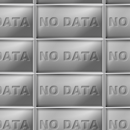
ております。他の期間より精度が
めご注意ください。
eに以下の物理量を追加いたしました。
IIRS)
 (SGLI + VIIRS、
)
の偏差 (SGLI、
)
については、他のプロダクトと比
しています。
認ください。
停止いたしました。今後は
GEE版
ください。
te モニタは公開停止いたしました。今
rchive
をご利用ください。
モニタ
を閉鎖し、
GEE版 内湾モ
の機能と操作方法については、
こち
。