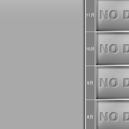
2025年10月31日
JASMES Image Arch
に、データ提供期間
11月
2025年10月17日
10/18から10/2
ので、ご利用の際は
ントリスト
をご覧く
2025年10月06日
JASMES Image Arch
表示物理量を追加し
10月
2025年05月28日
JASMES MODIS
を公開しました。
9月
2025年03月28日
JASMESエアロゾ
し、v3200として
また、この更新にあ
像についても再作成
プロダクト詳細につ
過去に公開したプロダ
をご確認ください。
8月
2025年03月28日
2024年12月～20
初期値（モデル予測