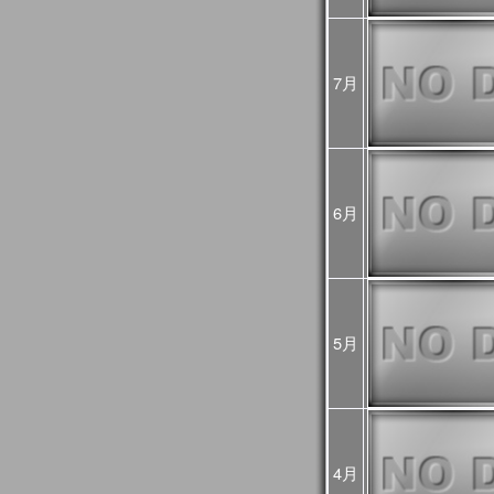
め、
今後再処理を予定し
悪い可能性があるた
7月
2025年02月25日
JASMES Imag
[Update]
・雪氷分布 (SGLI + V
・雪氷分布 気象値との偏差
MODIS(Terra+Aqua)
・蒸発散指数 気象値と
MODIS(Terra+Aqua)
6月
雪氷分布の偏差画像
較して特殊な表示を
詳細は
こちら
をご確
2025年01月06日
旧内湾モニタは公開
内湾モニタ
をご利用
JASMES Clima
5月
後は
JASMES Image A
2024年11月26日
2024年12月末に
内湾
[Update]
ニタ
へ統合します。
GEE版 内湾モニタ
ら
をご確認ください
4月