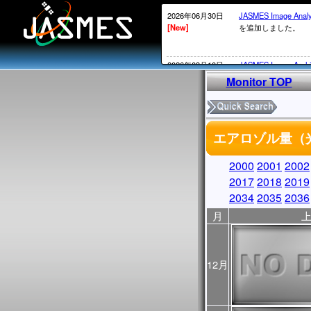
2026年06月30日
JASMES Image Anal
[New]
を追加しました。
2026年03月10日
JASMES Image Arch
[New]
表示物理 量を追加
Monitor TOP
2026年02月20日
衛星内の時刻がGPS
[New]
2026年02月12日頃～
エアロゾル量（光
ータについては、
MOS系の通常の処
かかる）ことが発生
2000
2001
2002
処理されていないデ
2017
2018
2019
実施していきます。
2034
2035
2036
2026年02月13日
・SGLI標準データ
月
[New]
しています。サービ
・
JASMES Image Arc
に表示物理量を追加
12月
2025年12月26日
2026/1/7よりSG
[New]
からV1002にアッ
アップデートについ