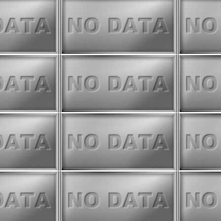
ive
、
JASMES Image Analyzer
を表示する機能を追加しました。
3までTIRに縞模様が出ることがあります
ご注意ください。 詳細は
TIRイベ
ださい。
ive
、
JASMES Image Analyzer
に
ました。
データ netCDF変換のチュートリアル
ル統計プロダクトの作成手法を更新
公開しました。
わせてAROT気候値、アノマリ画
を行いました。
いては
こちら
をご確認ください。
クト（v3100）の詳細は
こちら
25年3月までエアロゾル推定において
値）を使えていないものがあるた