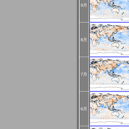
め、
9月
今後再処理を予定してお
悪い可能性があるためご
2025年02月25日
JASMES Imageに
[Update]
・雪氷分布 (SGLI + VIIRS
・雪氷分布 気象値との偏差 (S
8月
MODIS(Terra+Aqua))
・蒸発散指数 気象値との偏差
MODIS(Terra+Aqua))
雪氷分布の偏差画像につ
較して特殊な表示をして
詳細は
こちら
をご確認く
7月
2025年01月06日
旧内湾モニタは公開停止
内湾モニタ
をご利用くだ
JASMES Climate
後は
JASMES Image Arch
2024年11月26日
2024年12月末に
内湾モニ
6月
[Update]
ニタ
へ統合します。
GEE版 内湾モニタの機
ら
をご確認ください。