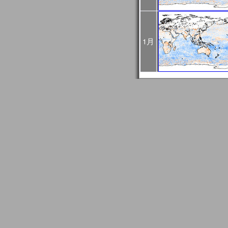
4回目：02月27日（火）
5回目：03月04日（月）
6回目：03月06日（水）10:0
03:00UTC）： Web
1月
2024年01月24日
1月30日に予定されてい
止になりました。
2024年01月24日
2024/01/27はメール
GCOM問い合わせ事務
信できない場合がありま
もし送信エラーとなって
て再送信をお願いします
2024年01月18日
JASMESページのリニュ
FAQ更新、JASMES Map 
リアルのユーザガイド追加。JA
時系列グラフに気候値表
2023年12月20日
JASMES関連ページの
す。サービス復旧時にお
2023年11月27日
12/7、12/19、12/2
め、SGLI準リアルモニ
のデータ配信に遅延が発