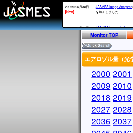
2026年06月30日
JASMES Image Analyzer
[New]
を追加しました。
2026年03月10日
JASMES Image Archive
[New]
表示物理 量を追加しまし
Monitor TOP
2026年02月20日
衛星内の時刻がGPS系か
[New]
2026年02月12日頃～02
エアロゾル量（光学的
ータについては、
MOS系の通常の処理が
かかる）ことが発生して
2000
2001
処理されていないデータ
実施していきます。
2009
2010
2026年02月13日
・SGLI標準データ、SG
2018
2019
[New]
しています。サービス復
・
JASMES Image Archiv
2027
に表示物理量を追加しま
2028
2025年12月26日
2026/1/7よりSGLIの
2036
2037
[New]
からV1002にアップデ
アップデートについては
2045
2046