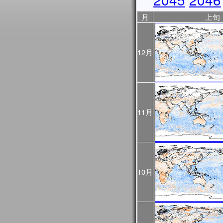
2025年10月31日
JASMES Image Archive
月
上旬
に、データ提供期間を表
2025年10月17日
10/18から10/23まで
ので、ご利用の際はご注
12月
ントリスト
をご覧くださ
2025年10月06日
JASMES Image Archive
表示物理量を追加しまし
2025年05月28日
JASMES MODISデータ
11月
を公開しました。
2025年03月28日
JASMESエアロゾル統
し、v3200として公開し
また、この更新にあわせて
像についても再作成を行
10月
プロダクト詳細について
過去に公開したプロダクト
をご確認ください。
2025年03月28日
2024年12月～2025
初期値（モデル予測値）