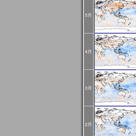
2024年10月07日
2024年10月03日(木)
JASMES関連ページの
ましたが、復旧しました
5月
2024年08月16日
2024年8月12日から8月
GCOM-Cの観測が、8月1
した。
8月12～15日のデータは
降の観測画像・データは
4月
2024年03月25日
JASMES Map Moni
追加しました。詳細は
操
2024年02月27日
JASMES Map Monitor
に蒸
た。蒸発散量については
3月
2024年02月14日
システムメンテナンスの
[3月6日 更新]
止などの影響が出る見込
日時：
1回目：02月19日（月）
2回目：02月22日（木）～2
2月
(01:00UTC)：Web更
3回目：02月26日（月）10:0
06:00UTC）： Web