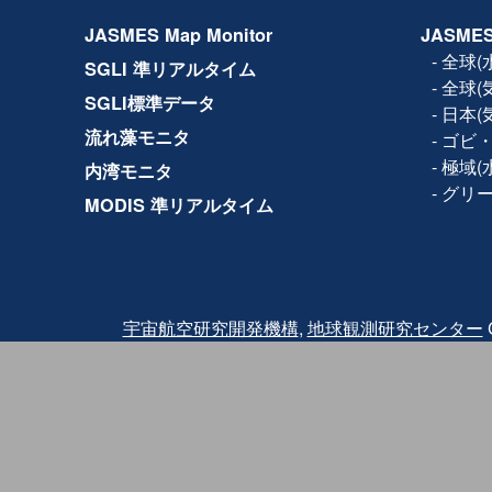
2017年11月14日
設備保守のため、下記日時で
JASMES Map Monitor
JASMES
ルの全サービス(Web、F
きません。
-
全球(
SGLI 準リアルタイム
日時：2017年11月15日(水) 1
-
全球(
2017年10月19日
利用規約が改訂され、商
SGLI標準データ
-
日本(
2017年5月8日
JASMES Map Monito
流れ藻モニタ
-
ゴビ・
Ver.2では試験版では地
の各物理量の閲覧に加え
-
極域(
内湾モニタ
参照する機能を追加して
-
グリ
MODIS 準リアルタイム
2016年3月2日
Terra/MODISの品質
2016年2月18日にTer
2月24日に観測を再開し
バンドと熱赤外バンドに
されたため、2月24日〜2月2
クトについては、利用に
また、復旧後も同波 長
宇宙航空研究開発機構
,
地球観測研究センター
C
っている可能性がありま
その他、
詳細はこちら
を
2015年12月25日
JASMES Map Monit
試験版では地図サービスを
量を閲覧することが出来
ご利用いただいた感想に
力ください。
2014年07月04日
JASMES Polar（水