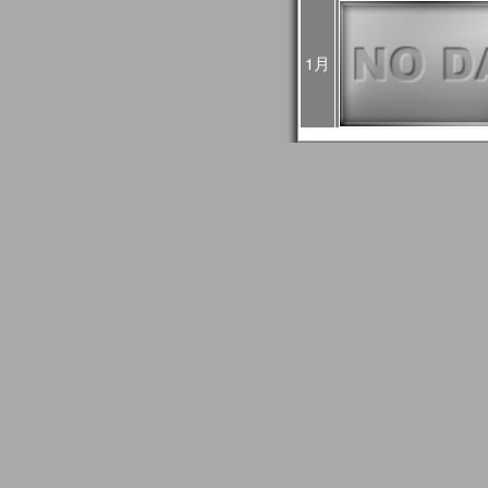
4回目：02月27日（火）
5回目：03月04日（月）
6回目：03月06日（水）10:0
1月
03:00UTC）： Web
2024年01月24日
1月30日に予定されてい
止になりました。
2024年01月24日
2024/01/27はメール
GCOM問い合わせ事務
信できない場合がありま
もし送信エラーとなって
て再送信をお願いします
2024年01月18日
JASMESページのリニュ
FAQ更新、JASMES Map 
リアルのユーザガイド追加。JA
時系列グラフに気候値表
2023年12月20日
JASMES関連ページの
す。サービス復旧時にお
2023年11月27日
12/7、12/19、12/2
め、SGLI準リアルモニ
のデータ配信に遅延が発