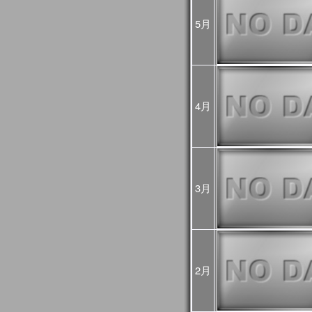
2024年10月07日
2024年10月03日(木)
JASMES関連ページの
5月
ましたが、復旧しました
2024年08月16日
2024年8月12日から8月
GCOM-Cの観測が、8月1
した。
8月12～15日のデータは
4月
降の観測画像・データは
2024年03月25日
JASMES Map Moni
追加しました。詳細は
操
2024年02月27日
JASMES Map Monitor
に蒸
3月
た。蒸発散量については
2024年02月14日
システムメンテナンスの
[3月6日 更新]
止などの影響が出る見込
日時：
1回目：02月19日（月）
2月
2回目：02月22日（木）～2
(01:00UTC)：Web更
3回目：02月26日（月）10:0
06:00UTC）： Web