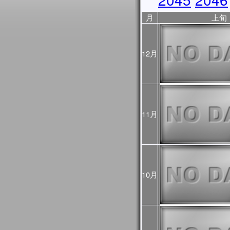
2025年10月31日
JASMES Image Archive
月
上旬
に、データ提供期間を表
2025年10月17日
10/18から10/23まで
ので、ご利用の際はご注
12月
ントリスト
をご覧くださ
2025年10月06日
JASMES Image Archive
表示物理量を追加しまし
2025年05月28日
JASMES MODISデータ
11月
を公開しました。
2025年03月28日
JASMESエアロゾル統
し、v3200として公開し
また、この更新にあわせて
10月
像についても再作成を行
プロダクト詳細について
過去に公開したプロダクト
をご確認ください。
2025年03月28日
2024年12月～2025
初期値（モデル予測値）