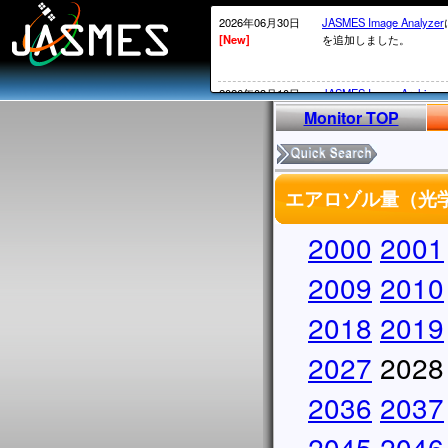
2026年06月30日
JASMES Image Analyzer
[New]
を追加しました。
2026年03月10日
JASMES Image Archive
[New]
表示物理 量を追加しまし
Monitor TOP
2026年02月20日
衛星内の時刻がGPS系か
[New]
2026年02月12日頃～02
エアロゾル量（光学的
ータについては、
MOS系の通常の処理が
かかる）ことが発生して
2000
2001
処理されていないデータ
実施していきます。
2009
2010
2026年02月13日
・SGLI標準データ、SG
2018
2019
[New]
しています。サービス復
・
JASMES Image Archiv
2027
に表示物理量を追加しま
2028
2025年12月26日
2026/1/7よりSGLIの
2036
2037
[New]
からV1002にアップデ
アップデートについては
2045
2046