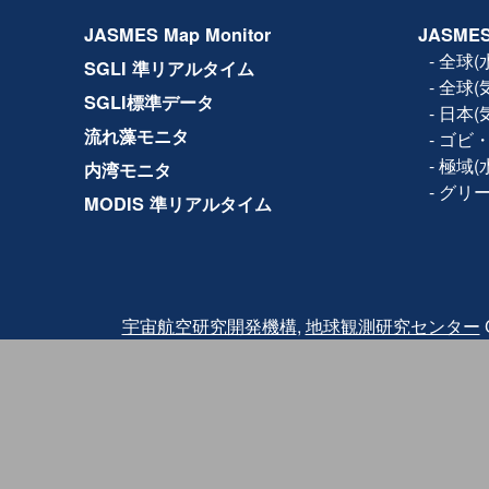
2017年11月14日
設備保守のため、下記日時で
JASMES Map Monitor
JASMES
ルの全サービス(Web、F
きません。
-
全球(
SGLI 準リアルタイム
日時：2017年11月15日(水) 1
-
全球(
2017年10月19日
利用規約が改訂され、商
SGLI標準データ
-
日本(
2017年5月8日
JASMES Map Monito
流れ藻モニタ
-
ゴビ・
Ver.2では試験版では地
の各物理量の閲覧に加え
-
極域(
内湾モニタ
参照する機能を追加して
-
グリ
MODIS 準リアルタイム
2016年3月2日
Terra/MODISの品質
2016年2月18日にTer
2月24日に観測を再開し
バンドと熱赤外バンドに
されたため、2月24日〜2月2
クトについては、利用に
また、復旧後も同波 長
宇宙航空研究開発機構
,
地球観測研究センター
C
っている可能性がありま
その他、
詳細はこちら
を
2015年12月25日
JASMES Map Monit
試験版では地図サービスを
量を閲覧することが出来
ご利用いただいた感想に
力ください。
2014年07月04日
JASMES Polar（水