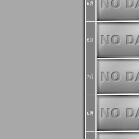
9月
め、
今後再処理を予定してお
悪い可能性があるためご
2025年02月25日
JASMES Imageに
[Update]
・雪氷分布 (SGLI + VIIRS
・雪氷分布 気象値との偏差 (S
8月
MODIS(Terra+Aqua))
・蒸発散指数 気象値との偏差
MODIS(Terra+Aqua))
雪氷分布の偏差画像につ
較して特殊な表示をして
詳細は
こちら
をご確認く
7月
2025年01月06日
旧内湾モニタは公開停止
内湾モニタ
をご利用くだ
JASMES Climate
後は
JASMES Image Arch
2024年11月26日
6月
2024年12月末に
内湾モニ
[Update]
ニタ
へ統合します。
GEE版 内湾モニタの機
ら
をご確認ください。