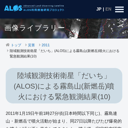
JP
|
EN
画像ライブラリー
トップ
災害
2011
陸域観測技術衛星「だいち」(ALOS)による霧島山(新燃岳)噴火における
緊急観測結果(10)
陸域観測技術衛星「だいち」
(ALOS)による霧島山(新燃岳)噴
火における緊急観測結果(10)
2011年1月19日午前1時27分頃(日本時間以下同じ)、霧島連
山・新燃岳で噴火活動が始まり、同27日以降たびたび爆発的