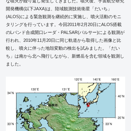
な噴火が繰り返し発生してきました。噴火後、宇宙航空研究
開発機構(以下JAXA)は、陸域観測技術衛星「だいち」
(ALOS)による緊急観測を継続的に実施し、噴火活動のモニ
タリングを行っています。今回2011年2月20日にALOS搭載
のLバンド合成開口レーダ・PALSAR(パルサー)による観測が
行われ、2010年11月20日に同じ軌道から取得した画像と比
較し、噴火に伴った地殻変動の検出を試みました。「だい
ち」は南から北へ飛行しながら、新燃岳を含む領域を観測し
ました。