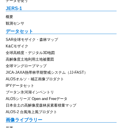
データを使う
JERS-1
概要
観測センサ
データセット
SAR全球モザイク・森林マップ
K&Cモザイク
全球高精度・デジタル3D地図
高解像度土地利用土地被覆図
全球マングローブマップ
JICA-JAXA熱帯林早期警戒システム（JJ-FAST）
ALOSオルソ・補正画像プロダクト
IPYデータセット
ブータン氷河湖インベントリ
ALOSシリーズ Open and Freeデータ
日本全土の高解像度森林炭素蓄積量マップ
ALOS-2 台風海上風プロダクト
画像ライブラリー