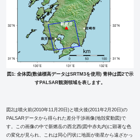
図1: 全体図(数値標高データはSRTM3を使用) 青枠は図2で示
すPALSAR観測領域を表します。
図2は噴火前(2010年11月20日)と噴火後(2011年2月20日)の
PALSARデータから得られた差分干渉画像(地殻変動図)で
す。この画像の中で新燃岳の西北西(図中赤丸内)に顕著な色
の変化が見られ、これは同心円状に地面が衛星から遠ざかっ