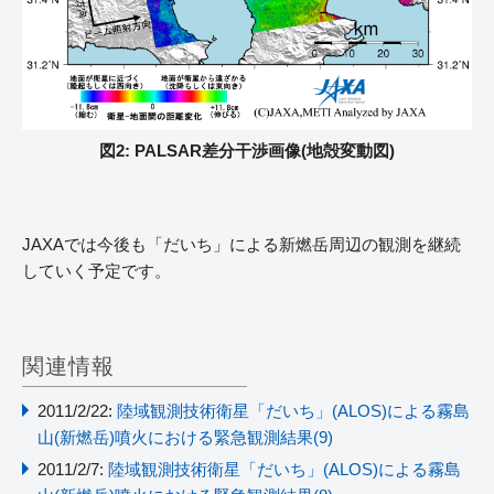
図2: PALSAR差分干渉画像(地殻変動図)
JAXAでは今後も「だいち」による新燃岳周辺の観測を継続
していく予定です。
関連情報
2011/2/22:
陸域観測技術衛星「だいち」(ALOS)による霧島
山(新燃岳)噴火における緊急観測結果(9)
2011/2/7:
陸域観測技術衛星「だいち」(ALOS)による霧島