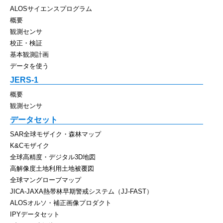
ALOSサイエンスプログラム
概要
観測センサ
校正・検証
基本観測計画
データを使う
JERS-1
概要
観測センサ
データセット
SAR全球モザイク・森林マップ
K&Cモザイク
全球高精度・デジタル3D地図
高解像度土地利用土地被覆図
全球マングローブマップ
JICA-JAXA熱帯林早期警戒システム（JJ-FAST）
ALOSオルソ・補正画像プロダクト
IPYデータセット