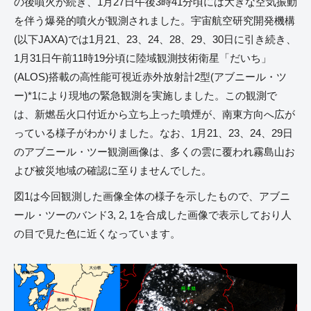
の後噴火が続き、1月27日午後3時41分頃には大きな空気振動
を伴う爆発的噴火が観測されました。宇宙航空研究開発機構
(以下JAXA)では1月21、23、24、28、29、30日に引き続き、
1月31日午前11時19分頃に陸域観測技術衛星「だいち」
(ALOS)搭載の高性能可視近赤外放射計2型(アブニール・ツ
ー)*1により現地の緊急観測を実施しました。この観測で
は、新燃岳火口付近から立ち上った噴煙が、南東方向へ広が
っている様子がわかりました。なお、1月21、23、24、29日
のアブニール・ツー観測画像は、多くの雲に覆われ霧島山お
よび被災地域の確認に至りませんでした。
図1は今回観測した画像全体の様子を示したもので、アブニ
ール・ツーのバンド3, 2, 1を合成した画像で表示しており人
の目で見た色に近くなっています。