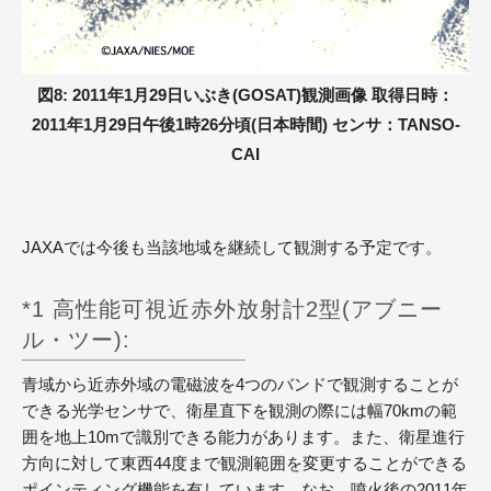
図8: 2011年1月29日いぶき(GOSAT)観測画像 取得日時：
2011年1月29日午後1時26分頃(日本時間) センサ：TANSO-
CAI
JAXAでは今後も当該地域を継続して観測する予定です。
*1 高性能可視近赤外放射計2型(アブニー
ル・ツー):
青域から近赤外域の電磁波を4つのバンドで観測することが
できる光学センサで、衛星直下を観測の際には幅70kmの範
囲を地上10mで識別できる能力があります。また、衛星進行
方向に対して東西44度まで観測範囲を変更することができる
ポインティング機能を有しています。なお、噴火後の2011年