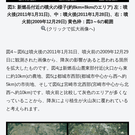
図3: 新燃岳付近の噴火の様子(約8km×8kmのエリア) 左：噴
火後(2011年1月31日)、中：噴火後(2011年1月28日)、右：噴
火前(2009年12月29日) 黄色枠：図3～6の範囲
(クリックで拡大画像へ)
図4～図6は噴火後の2011年1月31日、噴火前の2009年12月29
日に観測された画像から、降灰の影響があると思われる箇所
を拡大したものです。図4は新燃岳山麓東部付近(火口から東
に約10km)の農地、図5は都城市西部(都城市中心から西へ約
5km)の市街地、そして図6は宮崎市北西部(宮崎市中心から北
西へ約10km)です。噴火前と比較して灰色のエリアが多くな
っていることから、降灰により植生が火山灰に覆われている
と考えられます。