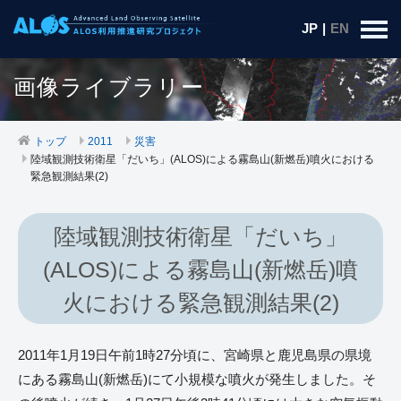
JP
|
EN
画像ライブラリー
トップ
2011
災害
陸域観測技術衛星「だいち」(ALOS)による霧島山(新燃岳)噴火における
緊急観測結果(2)
陸域観測技術衛星「だいち」
(ALOS)による霧島山(新燃岳)噴
火における緊急観測結果(2)
2011年1月19日午前1時27分頃に、宮崎県と鹿児島県の県境
にある霧島山(新燃岳)にて小規模な噴火が発生しました。そ