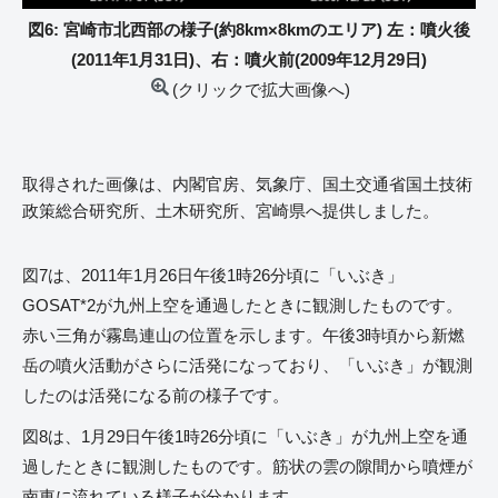
図6: 宮崎市北西部の様子(約8km×8kmのエリア) 左：噴火後
(2011年1月31日)、右：噴火前(2009年12月29日)
(クリックで拡大画像へ)
取得された画像は、内閣官房、気象庁、国土交通省国土技術
政策総合研究所、土木研究所、宮崎県へ提供しました。
図7は、2011年1月26日午後1時26分頃に「いぶき」
GOSAT*2が九州上空を通過したときに観測したものです。
赤い三角が霧島連山の位置を示します。午後3時頃から新燃
岳の噴火活動がさらに活発になっており、「いぶき」が観測
したのは活発になる前の様子です。
図8は、1月29日午後1時26分頃に「いぶき」が九州上空を通
過したときに観測したものです。筋状の雲の隙間から噴煙が
南東に流れている様子が分かります。