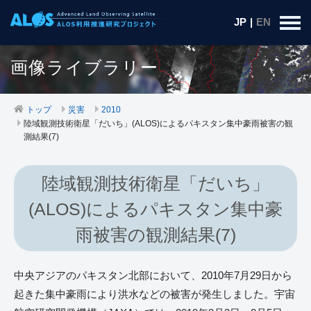
JP
|
EN
画像ライブラリー
トップ
災害
2010
陸域観測技術衛星「だいち」(ALOS)によるパキスタン集中豪雨被害の観
測結果(7)
陸域観測技術衛星「だいち」
(ALOS)によるパキスタン集中豪
雨被害の観測結果(7)
中央アジアのパキスタン北部において、2010年7月29日から
起きた集中豪雨により洪水などの被害が発生しました。宇宙