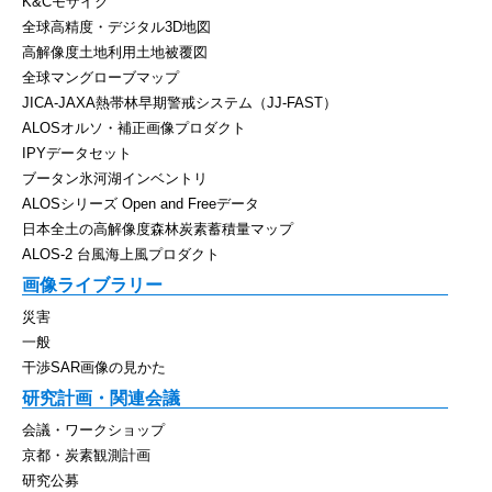
K&Cモザイク
全球高精度・デジタル3D地図
高解像度土地利用土地被覆図
全球マングローブマップ
JICA-JAXA熱帯林早期警戒システム（JJ-FAST）
ALOSオルソ・補正画像プロダクト
IPYデータセット
ブータン氷河湖インベントリ
ALOSシリーズ Open and Freeデータ
日本全土の高解像度森林炭素蓄積量マップ
ALOS-2 台風海上風プロダクト
画像ライブラリー
災害
一般
干渉SAR画像の見かた
研究計画・関連会議
会議・ワークショップ
京都・炭素観測計画
研究公募