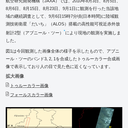
航空研究開発機構（JAXA）では、2010年8月3日、8月5日、
8月6日、8月15日、8月23日、9月1日に観測を行った当該地
域の継続調査として、9月6日15時7分頃(日本時間)に陸域観
測技術衛星「だいち」（ALOS）搭載の高性能可視近赤外放
*
射計2型（アブニール・ツー）
により現地の観測を実施しま
した。
図1は今回観測した画像全体の様子を示したもので、アブニ
ール・ツーのバンド3, 2, 1を合成したトゥルーカラー合成画
像で表示しており人の目で見た色に近くなっています。
拡大画像
トゥルーカラー画像
フォールスカラー画像