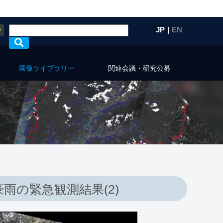
Q
JP
|
EN
画像ライブラリー
関連会議・研究公募
雨の緊急観測結果(2)