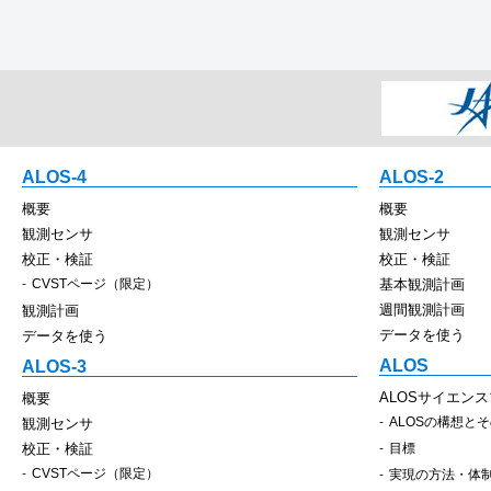
ALOS-4
ALOS-2
概要
概要
観測センサ
観測センサ
校正・検証
校正・検証
CVSTページ（限定）
基本観測計画
週間観測計画
観測計画
データを使う
データを使う
ALOS
ALOS-3
ALOSサイエン
概要
ALOSの構想と
観測センサ
校正・検証
目標
CVSTページ（限定）
実現の方法・体