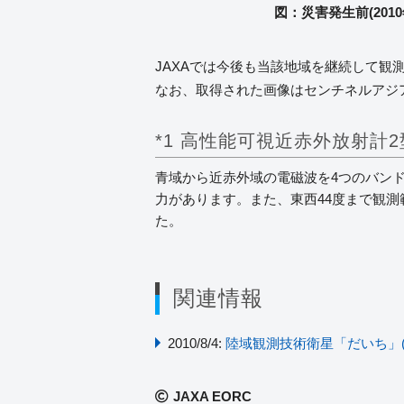
図：災害発生前(2010
JAXAでは今後も当該地域を継続して観
なお、取得された画像はセンチネルアジア
*1 高性能可視近赤外放射計2
青域から近赤外域の電磁波を4つのバンド
力があります。また、東西44度まで観
た。
関連情報
2010/8/4:
陸域観測技術衛星「だいち」(
JAXA EORC