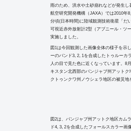
雨のため、洪水や土砂崩れなどが発生し
航空研究開発機構（JAXA）では2010年8
分頃(日本時間)に陸域観測技術衛星「だ
可視近赤外放射計2型（アブニール・ツー
実施しました。
図1は今回観測した画像全体の様子を示
ーのバンド3, 2, 1を合成したトゥル
人の目で見た色に近くなっています。8
キスタン北西部のパンジャブ州アットク
クトゥンクワ州ノウシェラ地区の被災地
図2は、パンジャブ州アットク地区カム
ド4, 3, 2を合成したフォールスカ