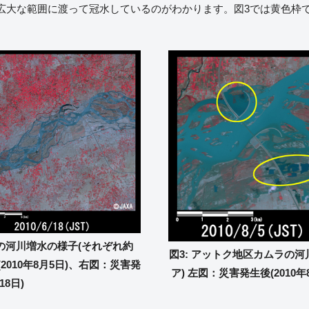
広大な範囲に渡って冠水しているのがわかります。図3では黄色枠
の河川増水の様子(それぞれ約
図3: アットク地区カムラの河
(2010年8月5日)、右図：災害発
ア) 左図：災害発生後(2010年
18日)