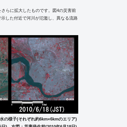
をさらに拡大したものです。図4の災害前
で示した付近で河川が氾濫し、異なる流路
水の様子(それぞれ約6km×6kmのエリア)
5日)、右図：災害発生前(2010年6月18日)