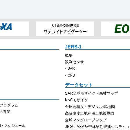
JERS-1
概要
観測センサ
SAR
OPS
データセット
SAR全球モザイク・森林マップ
K&Cモザイク
スプログラム
全球高精度・デジタル3D地図
その背景
高解像度土地利用土地被覆図
全球マングローブマップ
制・スケジュール
JICA-JAXA熱帯林早期警戒システム（J