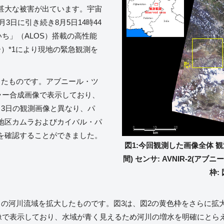
甚大な被害が出ています。宇宙
月3日に引き続き8月5日14時44
いち」（ALOS）搭載の高性能
）*1により現地の緊急観測を
したものです。アブニール・ツ
ーカラー合成画像で表示しており、
月3日の観測画像と異なり、パ
地区カムラおよびカイバル・パ
を確認することができました。
図1:今回観測した画像全体 観測
間) センサ: AVNIR-2(アブ
枠:
ラの河川流域を拡大したものです。図3は、図2の黄色枠をさらに拡
ラー画像で表示しており、水域が青く見えるため河川の増水を明確にと