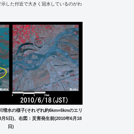
で示した付近で大きく冠水しているのがわ
川増水の様子(それぞれ約6km×6kmのエリ
8月5日)、右図：災害発生前(2010年6月18
日)