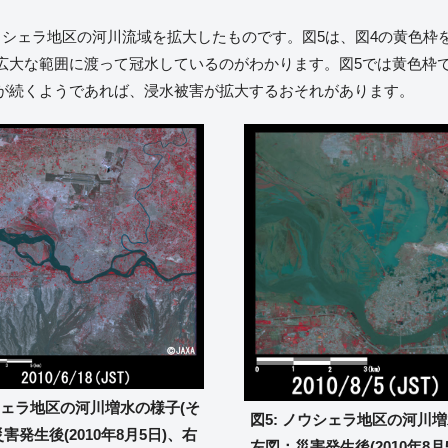
ウシェラ地区の河川流域を拡大したものです。図5は、図4の黄色枠
広大な範囲に渡って冠水しているのがわかります。図5では黄色枠
が続くようであれば、浸水被害が拡大するおそれがあります。
シェラ地区の河川増水の様子(そ
図5: ノウシェラ地区の河川増
害発生後(2010年8月5日)、右
左図：災害発生後(2010年8月