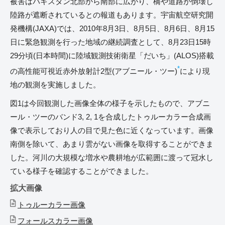
被害はパキスタン北部から南部に広がり、橋や道路が倒壊し
陸路が遮断されているとの報道もあります。宇宙航空研究開
発機構(JAXA)では、2010年8月3日、8月5日、8月6日、8月15
日に緊急観測を行った地域の継続調査として、8月23日15時
29分頃(日本時間)に陸域観測技術衛星「だいち」(ALOS)搭載
*
の高性能可視近赤外放射計2型(アブニール・ツー)
により現
地の観測を実施しました。
図1は今回観測した画像全体の様子を示したもので、アブニ
ール・ツーのバンド3, 2, 1を合成したトゥルーカラー合成画
像で表示しており人の目で見た色に近くなっています。画像
南側を除いて、あまり雲がない画像を取得することができま
した。河川の大規模な増水や農耕地が広範囲に渡って冠水し
ている様子を確認することができました。
拡大画像
トゥルーカラー画像
フォールスカラー画像