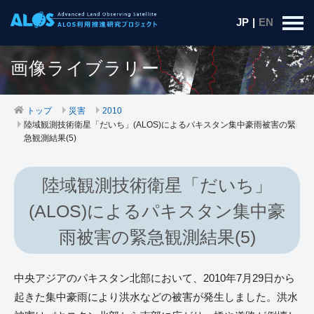
JP
|
EN
画像ライブラリー
トップ
災害
2010
陸域観測技術衛星「だいち」(ALOS)によるパキスタン集中豪雨被害の緊
急観測結果(5)
陸域観測技術衛星「だいち」
(ALOS)によるパキスタン集中豪
雨被害の緊急観測結果(5)
中央アジアのパキスタン北部において、2010年7月29日から
起きた集中豪雨により洪水などの被害が発生しました。洪水