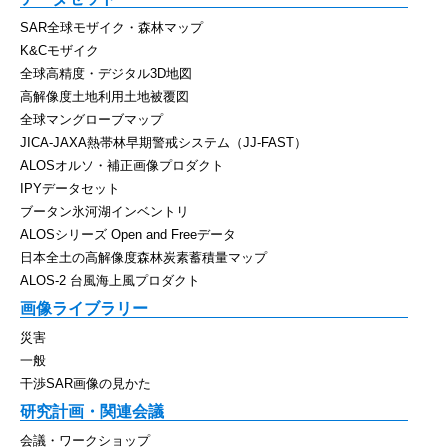
SAR全球モザイク・森林マップ
K&Cモザイク
全球高精度・デジタル3D地図
高解像度土地利用土地被覆図
全球マングローブマップ
JICA-JAXA熱帯林早期警戒システム（JJ-FAST）
ALOSオルソ・補正画像プロダクト
IPYデータセット
ブータン氷河湖インベントリ
ALOSシリーズ Open and Freeデータ
日本全土の高解像度森林炭素蓄積量マップ
ALOS-2 台風海上風プロダクト
画像ライブラリー
災害
一般
干渉SAR画像の見かた
研究計画・関連会議
会議・ワークショップ