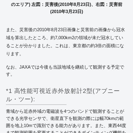
のエリア) 左図：災害後(2010年8月23日)、右図：災害前
(2010年3月23日)
また、災害後の2010年8月23日画像と災害前の画像から冠水
域を算出したところ、約7,000km2の領域が未だ冠水してい
ることが分かりました。これは、東京都の約3倍の面積にな
ります。
なお、JAXAでは今後も当該地域を継続して観測する予定で
す。
*1 高性能可視近赤外放射計2型(アブニー
ル・ツー):
青域から近赤外域の電磁波を4つのバンドで観測することが
できる光学センサで、衛星直下を観測の際には幅70kmの範
囲を地上10mで識別できる能力があります。また、東西44度
まで観測範囲を変更することができるポインティング機能を