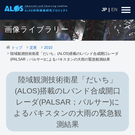
JP
|
EN
画像ライブラリー
トップ
災害
2010
陸域観測技術衛星「だいち」(ALOS)搭載のLバンド合成開口レーダ
(PALSAR；パルサー)によるパキスタンの大雨の緊急観測結果
陸域観測技術衛星「だいち」
(ALOS)搭載のLバンド合成開口
レーダ(PALSAR；パルサー)に
よるパキスタンの大雨の緊急観
測結果