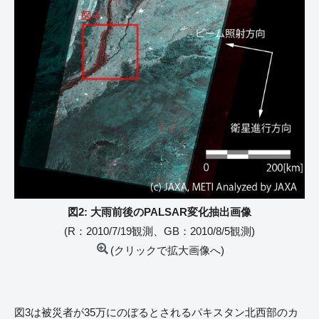
図2: 大雨前後のPALSAR変化抽出画像
(R：2010/7/19観測、GB：2010/8/5観測)
(クリックで拡大画像へ)
図3は被災者が35万にのぼるとされるパキスタン北西部のカ