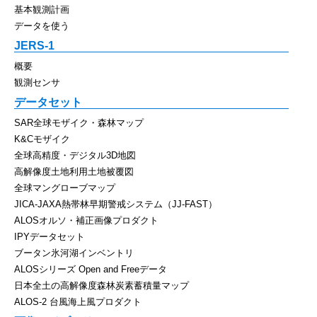
基本観測計画
データを使う
JERS-1
概要
観測センサ
データセット
SAR全球モザイク・森林マップ
K&Cモザイク
全球高精度・デジタル3D地図
高解像度土地利用土地被覆図
全球マングローブマップ
JICA-JAXA熱帯林早期警戒システム（JJ-FAST）
ALOSオルソ・補正画像プロダクト
IPYデータセット
ブータン氷河湖インベントリ
ALOSシリーズ Open and Freeデータ
日本全土の高解像度森林炭素蓄積量マップ
ALOS-2 台風海上風プロダクト