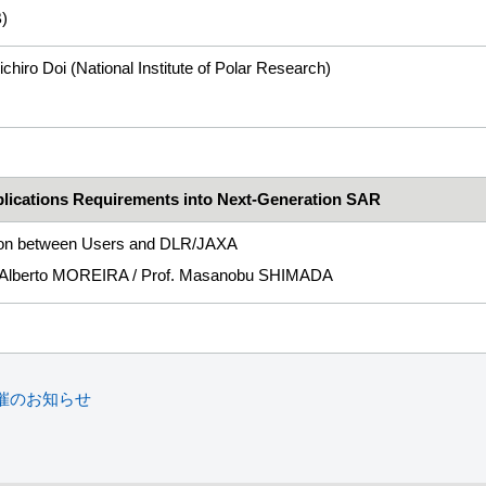
)
chiro Doi (National Institute of Polar Research)
plications Requirements into Next-Generation SAR
on between Users and DLR/JAXA
. Alberto MOREIRA / Prof. Masanobu SHIMADA
催のお知らせ