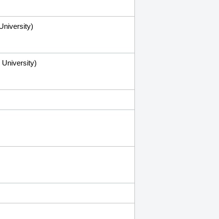
niversity)
University)