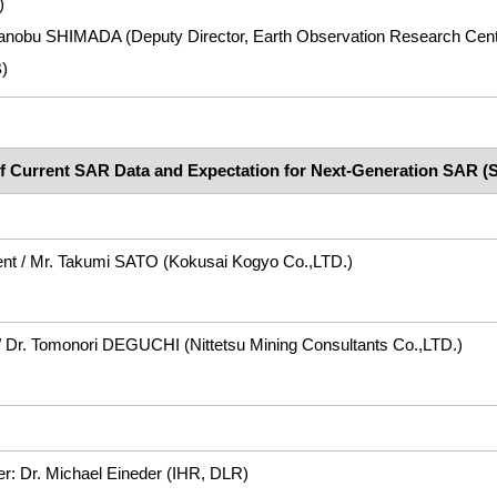
)
anobu SHIMADA (Deputy Director, Earth Observation Research Cen
)
 of Current SAR Data and Expectation for Next-Generation SAR (
nt / Mr. Takumi SATO (Kokusai Kogyo Co.,LTD.)
/ Dr. Tomonori DEGUCHI (Nittetsu Mining Consultants Co.,LTD.)
r: Dr. Michael Eineder (IHR, DLR)