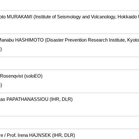
koto MURAKAMI (Institute of Seismology and Volcanology, Hokkaido U
 Manabu HASHIMOTO (Disaster Prevention Research Institute, Kyoto 
)
e Rosenqvist (soloEO)
)
ostas PAPATHANASSIOU (IHR, DLR)
e / Prof. Irena HAJNSEK (IHR, DLR)