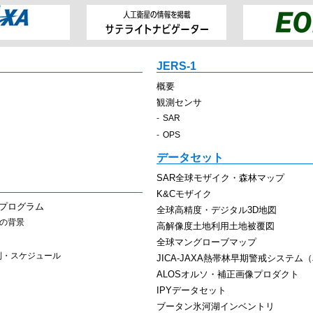
JERS-1
概要
観測センサ
SAR
OPS
データセット
SAR全球モザイク・森林マップ
K&Cモザイク
スプログラム
全球高精度・デジタル3D地図
その背景
高解像度土地利用土地被覆図
全球マングローブマップ
制・スケジュール
JICA-JAXA熱帯林早期警戒システム（J
ALOSオルソ・補正画像プロダクト
IPYデータセット
ブータン氷河湖インベントリ