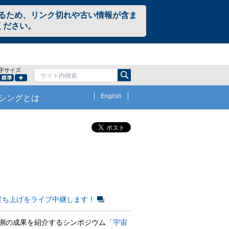
るため、リンク切れや古い情報が含ま
ください。
字サイズ
サイト内検索
小さく
標準
大きく
English
シングとは
打ち上げをライブ中継します！
観測の成果を紹介するシンポジウム
「宇宙