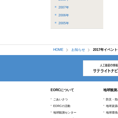
2007年
2006年
2005年
HOME
お知らせ
2017年イベン
本
文
こ
こ
ま
で。
EORCについて
地球観測
ごあいさつ
防災・危
EORCの活動
地球資源
地球観測センター
地球環境