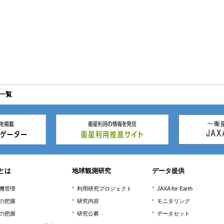
ト一覧
とは
地球観測研究
データ提供
機管理
利用研究プロジェクト
JAXA for Earth
の把握
研究内容
モニタリング
の把握
研究公募
データセット