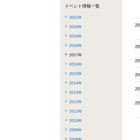
ー
飛
こ
イベント情報一覧
で
ば
ま
す。
す。
で。
2021年
2
2020年
2019年
2018年
2
2017年
2
2016年
2015年
2
2014年
2
2013年
2012年
2
2011年
2010年
2009年
2008年