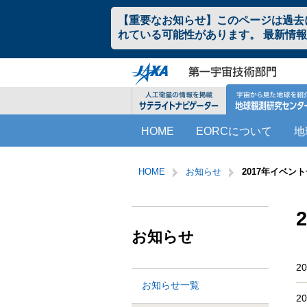
ペ
本
【重要なお知らせ】このページは過去
ー
文
れている可能性があります。 最新情
ジ
へ
の
ジ
先
ャ
頭
ン
で
プ
す。
す
こ
サ
る。
HOME
EORCについて
地
こ
イ
か
ト
サ
こ
ら
内
イ
こ
HOME
お知らせ
2017年イベン
サ
共
ト
か
イ
通
内
ら
ト
メ
共
本
内
ニ
通
文
お知らせ
共
ュ
メ
で
通
ー
ニ
す。
メ
を
2
ュ
ニ
読
ー
お知らせ一覧
ュ
み
こ
2