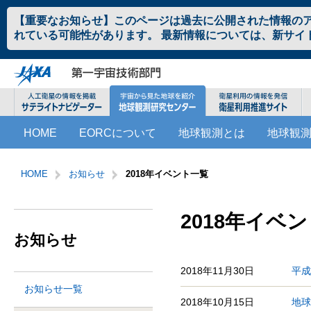
ペ
本
【重要なお知らせ】このページは過去に公開された情報の
ー
文
れている可能性があります。 最新情報については、新サイ
ジ
へ
の
ジ
先
ャ
頭
ン
で
プ
す。
す
こ
サ
る。
HOME
EORCについて
地球観測とは
地球観
こ
イ
か
ト
サ
こ
ら
内
イ
こ
HOME
お知らせ
2018年イベント一覧
サ
共
ト
か
イ
通
内
ら
ト
メ
共
本
2018年イベ
内
ニ
通
文
お知らせ
共
ュ
メ
で
通
ー
ニ
す。
メ
を
2018年11月30日
平成
ュ
ニ
読
ー
お知らせ一覧
ュ
み
こ
2018年10月15日
地球