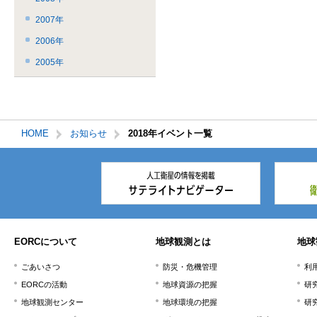
2007年
2006年
2005年
HOME
お知らせ
2018年イベント一覧
本
文
こ
こ
ま
で。
EORCについて
地球観測とは
地球
ごあいさつ
防災・危機管理
利
EORCの活動
地球資源の把握
研
地球観測センター
地球環境の把握
研