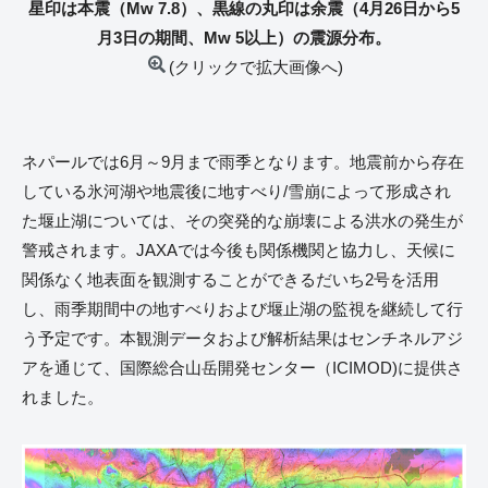
星印は本震（Mw 7.8）、黒線の丸印は余震（4月26日から5
月3日の期間、Mw 5以上）の震源分布。
(クリックで拡大画像へ)
ネパールでは6月～9月まで雨季となります。地震前から存在
している氷河湖や地震後に地すべり/雪崩によって形成され
た堰止湖については、その突発的な崩壊による洪水の発生が
警戒されます。JAXAでは今後も関係機関と協力し、天候に
関係なく地表面を観測することができるだいち2号を活用
し、雨季期間中の地すべりおよび堰止湖の監視を継続して行
う予定です。本観測データおよび解析結果はセンチネルアジ
アを通じて、国際総合山岳開発センター（ICIMOD)に提供さ
れました。