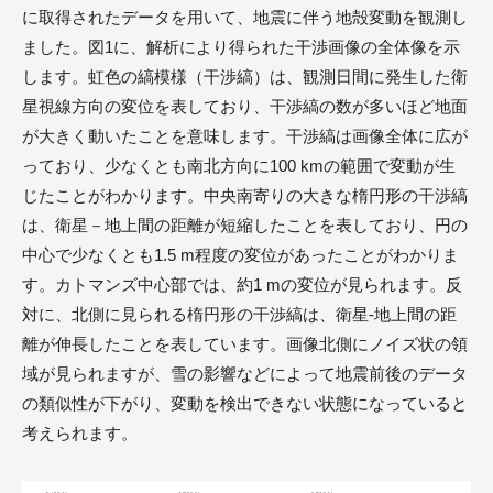
に取得されたデータを用いて、地震に伴う地殻変動を観測し
ました。図1に、解析により得られた干渉画像の全体像を示
します。虹色の縞模様（干渉縞）は、観測日間に発生した衛
星視線方向の変位を表しており、干渉縞の数が多いほど地面
が大きく動いたことを意味します。干渉縞は画像全体に広が
っており、少なくとも南北方向に100 kmの範囲で変動が生
じたことがわかります。中央南寄りの大きな楕円形の干渉縞
は、衛星－地上間の距離が短縮したことを表しており、円の
中心で少なくとも1.5 m程度の変位があったことがわかりま
す。カトマンズ中心部では、約1 mの変位が見られます。反
対に、北側に見られる楕円形の干渉縞は、衛星-地上間の距
離が伸長したことを表しています。画像北側にノイズ状の領
域が見られますが、雪の影響などによって地震前後のデータ
の類似性が下がり、変動を検出できない状態になっていると
考えられます。