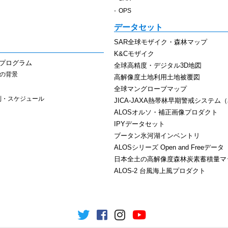
OPS
データセット
SAR全球モザイク・森林マップ
K&Cモザイク
スプログラム
全球高精度・デジタル3D地図
その背景
高解像度土地利用土地被覆図
全球マングローブマップ
制・スケジュール
JICA-JAXA熱帯林早期警戒システム（J
ALOSオルソ・補正画像プロダクト
IPYデータセット
ブータン氷河湖インベントリ
ALOSシリーズ Open and Freeデータ
日本全土の高解像度森林炭素蓄積量マ
ALOS-2 台風海上風プロダクト