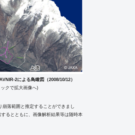
VNIR-2による鳥瞰図（2008/10/12）
リックで拡大画像へ)
たり崩落範囲と推定することができまし
供するとともに、画像解析結果等は随時本