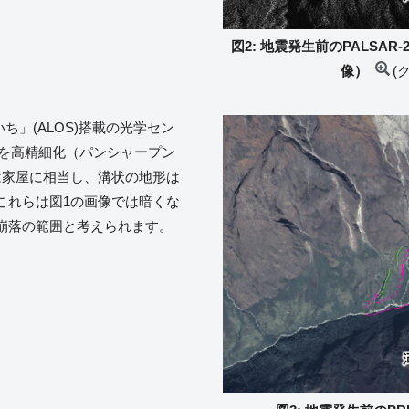
図2: 地震発生前のPALSAR-
像）
(
いち」(ALOS)搭載の光学セン
視画像を高精細化（パンシャープン
は家屋に相当し、溝状の地形は
これらは図1の画像では暗くな
崩落の範囲と考えられます。