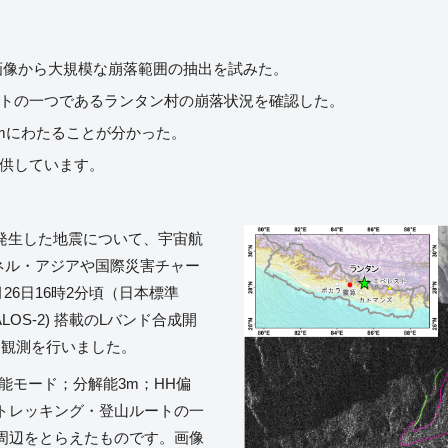
観測画像から大規模な崩落範囲の抽出を試みた。
トの一つであるランタン村の崩落状況を確認した。
0mにわたることが分かった。
供しています。
ールで発生した地震について、宇宙航
ンチネル・アジアや国際災害チャー
26日16時2分頃（日本標準
OS-2) 搭載のLバンド合成開
による観測を行いました。
解能モード；分解能3m；HH偏
トレッキング・登山ルートの一
周辺をとらえたものです。画像