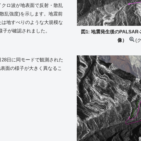
マイクロ波が地表面で反射・散乱
散乱強度)を示します。地震前
または地すべりのような大規模な
様子が確認されました。
図1: 地震発生後のPALSAR
像）
(
2月28日に同モードで観測された
地表面の様子が大きく異なるこ