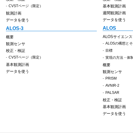
CVSTページ（限定）
基本観測計画
週間観測計画
観測計画
データを使う
データを使う
ALOS
ALOS-3
ALOSサイエン
概要
ALOSの構想と
観測センサ
校正・検証
目標
CVSTページ（限定）
実現の方法・体
基本観測計画
概要
データを使う
観測センサ
PRISM
AVNIR-2
PALSAR
校正・検証
基本観測計画
データを使う