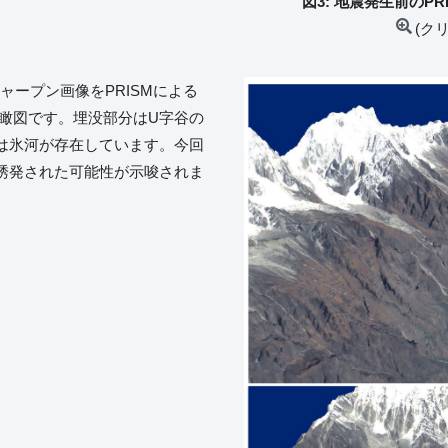
図3: 地震発生前のPRIS
(ク
ンシャープン画像をPRISMによる
鳥瞰図です。埋没部分はU字谷の
は氷河が存在しています。今回
誘発された可能性が示唆されま