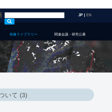
Q
JP
|
EN
画像ライブラリー
関連会議・研究公募
て (3)