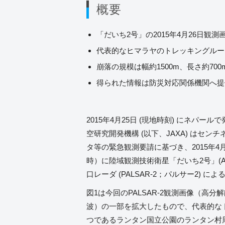
概要
「だいち2号」の2015年4月26日
代表的なヒマラヤのトレッキングルー
崩落の規模は幅約1500m、長さ約70
得られた情報は防災対応関係機関へ提
2015年4月25日 (現地時刻) にネパ
空研究開発機構 (以下、JAXA) はセ
タ等の緊急観測要請に基づき、2015年4月
時）に陸域観測技術衛星「だいち2号」(AL
口レーダ (PALSAR-2；パルサー2) 
図1は今回のPALSAR-2観測画像（高分
波）の一部を拡大したもので、代表的な
つであるランタン国立公園のランタン村