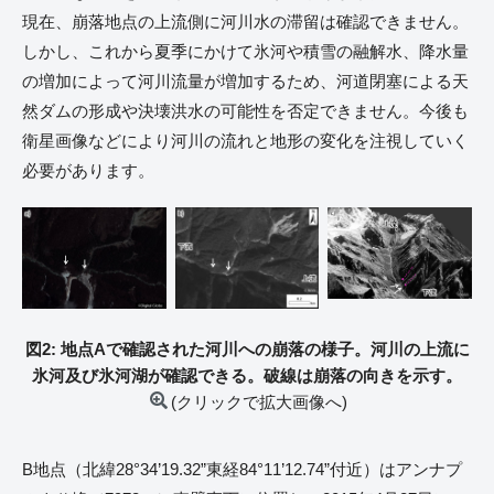
現在、崩落地点の上流側に河川水の滞留は確認できません。
しかし、これから夏季にかけて氷河や積雪の融解水、降水量
の増加によって河川流量が増加するため、河道閉塞による天
然ダムの形成や決壊洪水の可能性を否定できません。今後も
衛星画像などにより河川の流れと地形の変化を注視していく
必要があります。
図2: 地点Aで確認された河川への崩落の様子。河川の上流に
氷河及び氷河湖が確認できる。破線は崩落の向きを示す。
(クリックで拡大画像へ)
B地点（北緯28°34’19.32”東経84°11’12.74”付近）はアンナプ