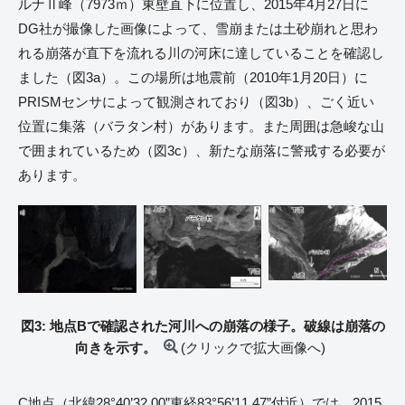
ルナⅡ峰（7973ｍ）東壁直下に位置し、2015年4月27日に
DG社が撮像した画像によって、雪崩または土砂崩れと思わ
れる崩落が直下を流れる川の河床に達していることを確認し
ました（図3a）。この場所は地震前（2010年1月20日）に
PRISMセンサによって観測されており（図3b）、ごく近い
位置に集落（バラタン村）があります。また周囲は急峻な山
で囲まれているため（図3c）、新たな崩落に警戒する必要が
あります。
図3: 地点Bで確認された河川への崩落の様子。破線は崩落の
向きを示す。
(クリックで拡大画像へ)
C地点（北緯28°40’32.00”東経83°56’11.47”付近）では、2015