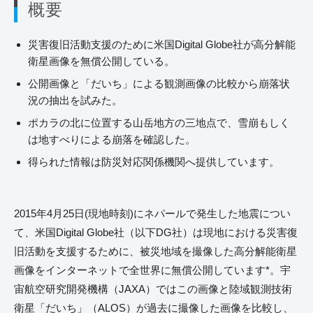
概要
災害復旧活動支援のために米国Digital Globe社が高分解能
衛星画像を無償公開している。
公開画像と「だいち」による観測画像の比較から崩落状
況の抽出を試みた。
ポカラの北に位置する山岳地方の三地点で、雪崩もしく
は地すべりによる崩落を確認した。
得られた情報は防災対応関係機関へ提供しています。
2015年4月25日(現地時刻)にネパールで発生した地震につい
て、米国Digital Globe社（以下DG社）は現地における災害復
旧活動を支援するために、被災地域を撮像した高分解能衛星
画像をインターネットで全世界に無償公開しています*。宇
宙航空研究開発機構（JAXA）ではこの画像と陸域観測技術
衛星「だいち」（ALOS）が過去に撮像した画像を比較し、