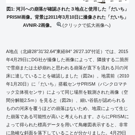
図1: 河川への崩落が確認された３地点と使用した「だいち」
PRISM画像。背景は2011年3月10日に撮像された「だいち」
AVNIR-2画像。
(クリックで拡大画像へ)
A地点（北緯28°31’32.64”東経84° 26’27.10”付近）では、2015
年4月29日にDG社が撮像した画像によって、隣接する二箇所
で雪崩または土砂崩れと思われる崩落が直下を流れる川の河
床に達していることを確認しました（図2a）。地震前（2010
年1月20日）に「だいち」搭載センサPRISM（パンクロマチ
ック立体視センサ）によって同じ場所を観測された画像（空
間分解能2.5ｍ）を見ると（図2b）、細い谷筋が認められる
ものの河床を覆うほどの崩落はないため、地震によって生じ
た崩落である可能性が高いと考えられます。さらにPRISMに
よって得られた標高データを用いて鳥瞰図表示すると、非常
に急峻な斜面を落下していることが分かりました。4月29日