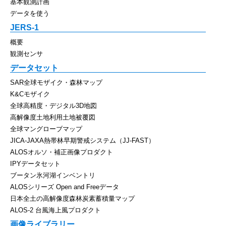
基本観測計画
データを使う
JERS-1
概要
観測センサ
データセット
SAR全球モザイク・森林マップ
K&Cモザイク
全球高精度・デジタル3D地図
高解像度土地利用土地被覆図
全球マングローブマップ
JICA-JAXA熱帯林早期警戒システム（JJ-FAST）
ALOSオルソ・補正画像プロダクト
IPYデータセット
ブータン氷河湖インベントリ
ALOSシリーズ Open and Freeデータ
日本全土の高解像度森林炭素蓄積量マップ
ALOS-2 台風海上風プロダクト
画像ライブラリー