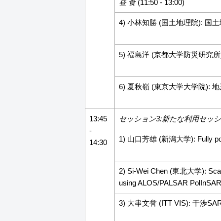
昼 食
(11:50 - 13:00)
4) 小林知勝 (国土地理院): 国
5) 福島洋 (京都大学防災研究所):
6) 夏秋嶺 (東京大学大学院): 
13:45
セッション3:新たな利用セッ
-
1) 山口芳雄 (新潟大学): Fully polarim
14:30
2) Si-Wei Chen (東北大学): Scatter
using ALOS/PALSAR PolInSAR D
3) 大串文誉 (ITT VIS): 干渉