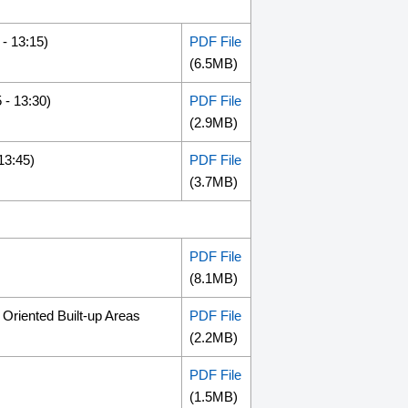
3:15)
PDF File
(6.5MB)
13:30)
PDF File
(2.9MB)
:45)
PDF File
(3.7MB)
PDF File
(8.1MB)
Oriented Built-up Areas
PDF File
(2.2MB)
PDF File
(1.5MB)