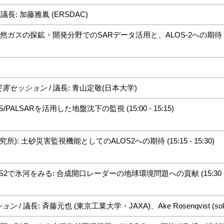
 議長: 加藤雅胤 (ERSDAC)
油天然ガスの探鉱・開発分野でのSARデータ活用と、ALOS-2への期待 (14:30
災害セッション
/ 議長: 青山定敬(日本大学)
S/PALSARを活用した地盤沈下の監視 (15:00 - 15:15)
): 土砂災害監視機能としてのALOS2への期待 (15:15 - 15:30)
OS2で氷河をみる: 合成開口レーダーの地球環境問題への貢献 (15:30 - 1
ション
/ 議長: 斉藤元也 (東京工業大学・JAXA)、Ake Rosenqvist (sol