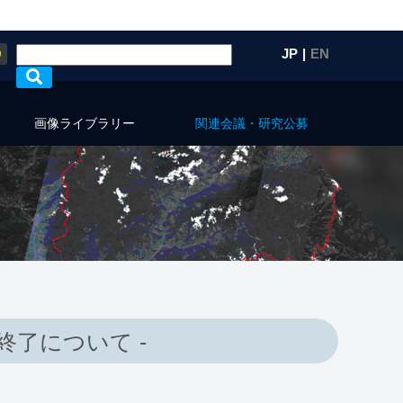
Q
JP
|
EN
画像ライブラリー
関連会議・研究公募
議終了について -