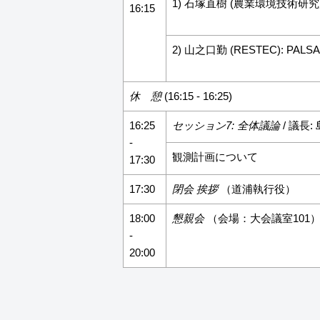
1) 石塚直樹 (農業環境技術研究所)
16:15
2) 山之口勤 (RESTEC): P
休 憩
(16:15 - 16:25)
16:25
セッション7: 全体議論
/ 議長:
-
観測計画について
17:30
17:30
閉会 挨拶
（道浦執行役）
18:00
懇親会
（会場：大会議室101
-
20:00