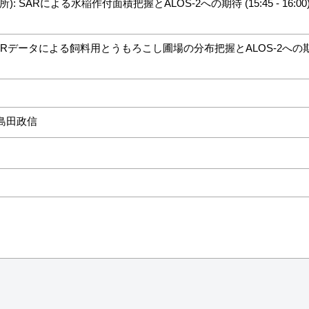
: SARによる水稲作付面積把握とALOS-2への期待 (15:45 - 16:00
ALSARデータによる飼料用とうもろこし圃場の分布把握とALOS-2への期待 (16
 島田政信
）