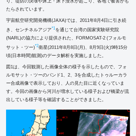
り、堤防の決壊や床上・床下浸水が起こり、各地で被害がも
たらされています。
宇宙航空研究開発機構(JAXA)では、2011年8月4日に引き続
*1
き、センチネルアジア
を通じて台湾の国家実験研究院
(NARL)の協力により提供された、FORMOSAT-2 (フォルモ
*2
サット・ツー)
衛星(2011年8月8日(月)、8月9日(火)9時15分
頃(日本時間)観測)のデータ解析を実施しました。
図1は、今回観測した画像全体の様子を示したもので、フォ
ルモサット・ツーのバンド1、2、3を合成したトゥルーカラ
ー合成画像で表示しており、人の見た目に近くなっていま
す。今回の画像から河川が増水している様子および橋梁が流
出している様子等を確認することができました。