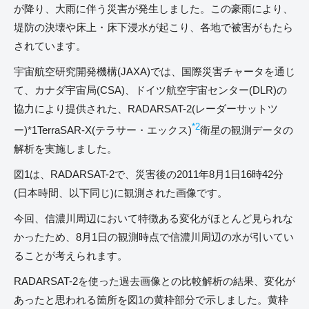
が降り、大雨に伴う災害が発生しました。この豪雨により、
堤防の決壊や床上・床下浸水が起こり、各地で被害がもたら
されています。
宇宙航空研究開発機構(JAXA)では、国際災害チャータを通じ
て、カナダ宇宙局(CSA)、ドイツ航空宇宙センター(DLR)の
協力により提供された、RADARSAT-2(レーダーサットツ
*2
ー)*1TerraSAR-X(テラサー・エックス)
衛星の観測データの
解析を実施しました。
図1は、RADARSAT-2で、災害後の2011年8月1日16時42分
(日本時間、以下同じ)に観測された画像です。
今回、信濃川周辺において特徴ある変化がほとんど見られな
かったため、8月1日の観測時点で信濃川周辺の水が引いてい
ることが考えられます。
RADARSAT-2を使った過去画像との比較解析の結果、変化が
あったと思われる箇所を図1の黄枠部分で示しました。黄枠