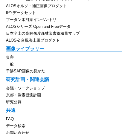
ALOSオルソ・補正画像プロダクト
IPYデータセット
ブータン氷河湖インベントリ
ALOSシリーズ Open and Freeデータ
日本全土の高解像度森林炭素蓄積量マップ
ALOS-2 台風海上風プロダクト
画像ライブラリー
災害
一般
干渉SAR画像の見かた
研究計画・関連会議
会議・ワークショップ
京都・炭素観測計画
研究公募
共通
FAQ
データ検索
お問い合わせ