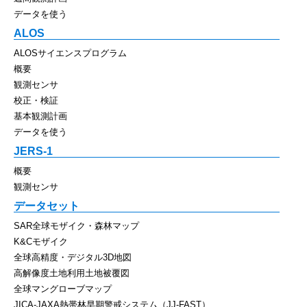
データを使う
ALOS
ALOSサイエンスプログラム
概要
観測センサ
校正・検証
基本観測計画
データを使う
JERS-1
概要
観測センサ
データセット
SAR全球モザイク・森林マップ
K&Cモザイク
全球高精度・デジタル3D地図
高解像度土地利用土地被覆図
全球マングローブマップ
JICA-JAXA熱帯林早期警戒システム（JJ-FAST）