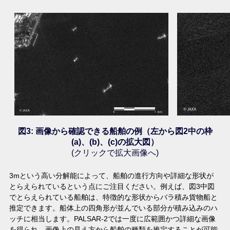
図3: 画像から確認できる船舶の例（左から図2中の枠
(a)、(b)、(c)の拡大図）
(クリックで拡大画像へ)
3mという高い分解能によって、船舶の進行方向や詳細な形状が
とらえられているという点にご注目ください。例えば、図3中図
でとらえられている船舶は、特徴的な形状からバラ積み貨物船と
推定できます。船体上の四角形が並んでいる部分が積み込みのハ
ッチに相当します。PALSAR-2では一度に広範囲かつ詳細な画像
を得られ、画像上の見え方から船舶の種類を推定することが可能