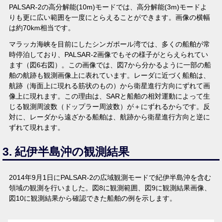
PALSAR-2の高分解能(10m)モードでは、高分解能(3m)モードよ
りも更に広い範囲を一度にとらえることができます。画像の横幅
は約70km相当です。
マラッカ海峡を目前にしたシンガポール湾では、多くの船舶が常
時停泊しており、PALSAR-2画像でもその様子がとらえられてい
ます（図6右図）。この画像では、図7から分かるように一部の船
舶の航跡も観測画像上に表れています。レーダに近づく船舶は、
航跡（海面上に現れる筋状のもの）から衛星進行方向にずれて画
像上に現れます。この理由は、SARと船舶の相対運動によって生
じる観測周波数（ドップラー周波数）が＋にずれるからです。反
対に、レーダから遠ざかる船舶は、航跡から衛星進行方向と逆に
ずれて現れます。
3. 紀伊半島沖の観測結果
2014年9月1日にPALSAR-2の広域観測モードで紀伊半島沖を含む
領域の観測を行いました。図8に観測範囲、図9に観測結果画像、
図10に観測結果から確認できた船舶の例を示します。