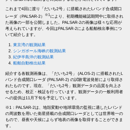
これまで4回に渡り「だいち2号」に搭載されたLバンド合成開口
※1
レーダ（PALSAR-2）
により、初期機能確認期間中に取得され
た画像の一部を公開しました。PALSAR-2の画像は様々な応用が
考えられていますが、今回はPALSAR-2による船舶検出事例につ
いて紹介します。
東京湾の観測結果
シンガポール海峡の観測結果
紀伊半島沖の観測結果
船舶自動検出結果
紹介する各観測画像は、「だいち2号」 (ALOS-2) に搭載されたL
バンド合成開口レーダ (PALSAR-2) の試験電波発射により取得さ
れたものです。現在、「だいち2号」観測データの品質を向上さ
せるため、校正・検証を行っています。観測データの一般利用者
への提供は11月下旬を予定しています。
※1：PALSAR-2は、地殻変動や地球環境の監視に適したLバンド
の周波数を用いた衛星搭載の合成開口レーダとしては世界唯一の
もので、昼夜や天候によらず地表の画像を取得することができま
す。