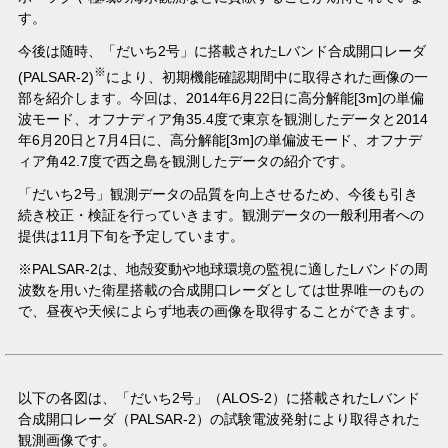
す。
今後は随時、「だいち2号」に搭載されたLバンド合成開口レーダ
※
(PALSAR-2)
により、初期機能確認期間中に取得された画像の一
部を紹介します。今回は、2014年6月22日に高分解能[3m]の単偏
波モード、オフナディア角35.4度で東京を観測したデータと2014
年6月20日と7月4日に、高分解能[3m]の単偏波モード、オフナデ
ィア角42.7度で西之島を観測したデータの紹介です。
「だいち2号」観測データの品質を向上させるため、今後も引き
続き校正・検証を行っていきます。観測データの一般利用者への
提供は11月下旬を予定しています。
※PALSAR-2は、地殻変動や地球環境の監視に適したLバンドの周
波数を用いた衛星搭載の合成開口レーダとしては世界唯一のもの
で、昼夜や天候によらず地表の画像を取得することができます。
以下の各図は、「だいち2号」（ALOS-2）に搭載されたLバンド
合成開口レーダ（PALSAR-2）の試験電波発射により取得された
観測画像です。