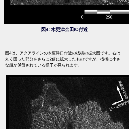
図4: 木更津金田IC付近
図4は、アクアラインの木更津口付近の桟橋の拡大図です。右は
丸く囲った部分をさらに2倍に拡大したものですが、桟橋に小さ
な船が係留されている様子が見られます。