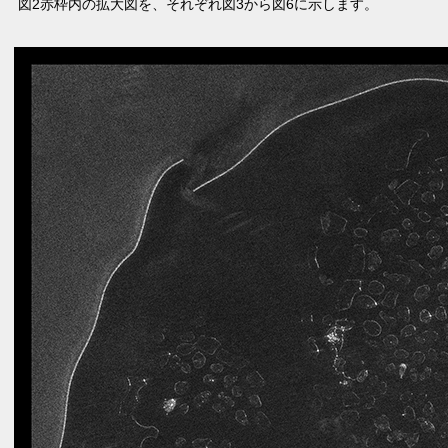
図2赤枠内の拡大図を、それぞれ図3から図6に示します。