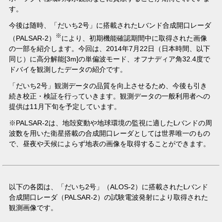
す。
今後は随時、「だいち2号」に搭載されたLバンド合成開口レーダ
※
（PALSAR-2）
により、初期機能確認期間中に取得された画像
の一部を紹介します。今回は、2014年7月22日（日本時間、以下
同じ）に高分解能[3m]の単偏波モード、オフナディア角32.4度で
ドバイを観測したデータの紹介です。
「だいち2号」観測データの品質を向上させるため、今後も引き
続き校正・検証を行っていきます。観測データの一般利用者への
提供は11月下旬を予定しています。
※PALSAR-2は、地殻変動や地球環境の監視に適したLバンドの周
波数を用いた衛星搭載の合成開口レーダとしては世界唯一のもの
で、昼夜や天候によらず地表の画像を取得することができます。
以下の各図は、「だいち2号」（ALOS-2）に搭載されたLバンド
合成開口レーダ（PALSAR-2）の試験電波発射により取得された
観測画像です。