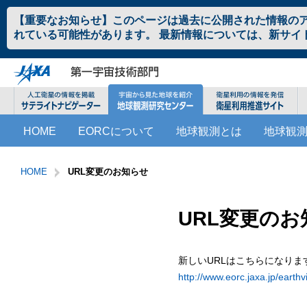
ペ
本
【重要なお知らせ】このページは過去に公開された情報の
ー
文
れている可能性があります。 最新情報については、新サイ
ジ
へ
の
ジ
先
ャ
頭
ン
で
プ
す。
す
こ
サ
る。
HOME
EORCについて
地球観測とは
地球観
こ
イ
か
ト
サ
こ
ら
内
イ
こ
HOME
URL変更のお知らせ
サ
共
ト
か
イ
通
内
ら
ト
メ
共
本
URL変更のお
内
ニ
通
文
共
ュ
メ
で
通
ー
ニ
す。
新しいURLはこちらになりま
メ
を
ュ
http://www.eorc.jaxa.jp/earth
ニ
読
ー
ュ
み
こ