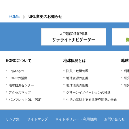
ー
飛
こ
で
ば
ま
す。
す。
で。
HOME
URL変更のお知らせ
本
文
こ
こ
ま
で。
EORCについて
地球観測とは
地球
ごあいさつ
防災・危機管理
利
EORCの活動
地球資源の把握
研
地球観測センター
地球環境の把握
研
アクセスマップ
グリーンイノベーションの推進
パンフレットDL（PDF）
生活の基盤を支える研究開発の推進
リンク集
サイトマップ
サイトポリシー・利用規約
お問い合わせ