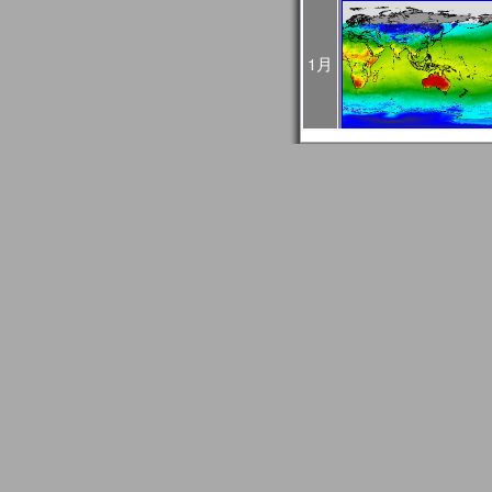
4回目：02月27日（火）
5回目：03月04日（月）
6回目：03月06日（水）10:0
1月
03:00UTC）： Web
2024年01月24日
1月30日に予定されてい
止になりました。
2024年01月24日
2024/01/27はメール
GCOM問い合わせ事務
信できない場合がありま
もし送信エラーとなって
て再送信をお願いします
2024年01月18日
JASMESページのリニュ
FAQ更新、JASMES Map 
リアルのユーザガイド追加。JA
時系列グラフに気候値表
2023年12月20日
JASMES関連ページの
す。サービス復旧時にお
2023年11月27日
12/7、12/19、12/2
め、SGLI準リアルモニ
のデータ配信に遅延が発