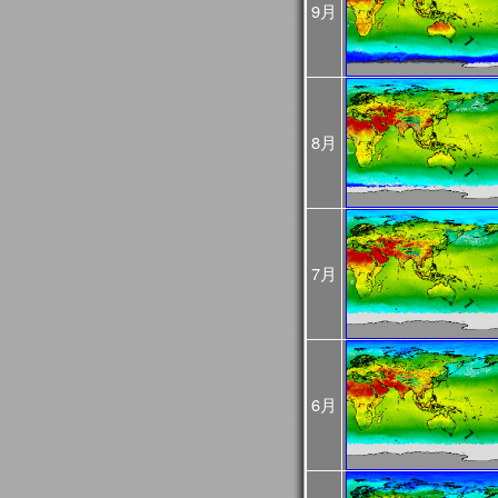
9月
め、
今後再処理を予定してお
悪い可能性があるためご
2025年02月25日
JASMES Imageに
[Update]
・雪氷分布 (SGLI + VIIRS
・雪氷分布 気象値との偏差 (S
8月
MODIS(Terra+Aqua))
・蒸発散指数 気象値との偏差
MODIS(Terra+Aqua))
雪氷分布の偏差画像につ
較して特殊な表示をして
詳細は
こちら
をご確認く
7月
2025年01月06日
旧内湾モニタは公開停止
内湾モニタ
をご利用くだ
JASMES Climate
後は
JASMES Image Arch
2024年11月26日
6月
2024年12月末に
内湾モニ
[Update]
ニタ
へ統合します。
GEE版 内湾モニタの機
ら
をご確認ください。