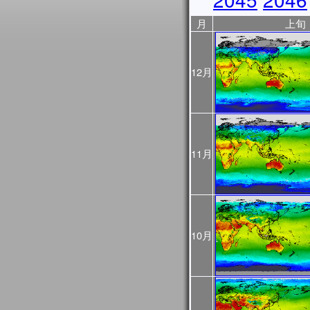
2025年10月31日
JASMES Image Archive
月
上旬
に、データ提供期間を表
2025年10月17日
10/18から10/23まで
ので、ご利用の際はご注
12月
ントリスト
をご覧くださ
2025年10月06日
JASMES Image Archive
表示物理量を追加しまし
2025年05月28日
JASMES MODISデータ
11月
を公開しました。
2025年03月28日
JASMESエアロゾル統
し、v3200として公開し
また、この更新にあわせて
10月
像についても再作成を行
プロダクト詳細について
過去に公開したプロダクト
をご確認ください。
2025年03月28日
2024年12月～2025
初期値（モデル予測値）