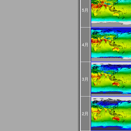
2024年10月07日
2024年10月03日(木)
JASMES関連ページの
5月
ましたが、復旧しました
2024年08月16日
2024年8月12日から8月
GCOM-Cの観測が、8月1
した。
8月12～15日のデータは
4月
降の観測画像・データは
2024年03月25日
JASMES Map Moni
追加しました。詳細は
操
2024年02月27日
JASMES Map Monitor
に蒸
3月
た。蒸発散量については
2024年02月14日
システムメンテナンスの
[3月6日 更新]
止などの影響が出る見込
日時：
1回目：02月19日（月）
2月
2回目：02月22日（木）～2
(01:00UTC)：Web更
3回目：02月26日（月）10:0
06:00UTC）： Web