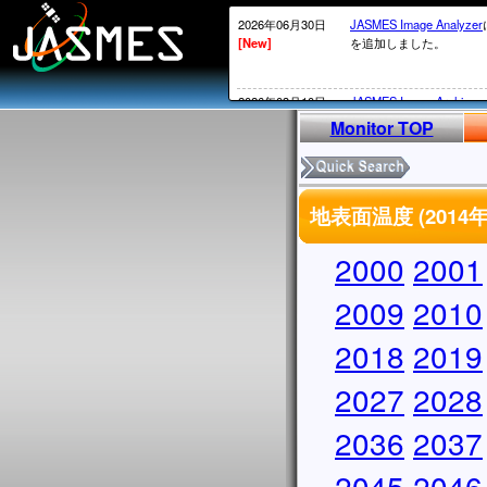
2026年06月30日
JASMES Image Analyzer
[New]
を追加しました。
2026年03月10日
JASMES Image Archive
[New]
表示物理 量を追加しまし
Monitor TOP
2026年02月20日
衛星内の時刻がGPS系か
[New]
2026年02月12日頃～02
地表面温度 (201
ータについては、
MOS系の通常の処理が
かかる）ことが発生して
2000
2001
処理されていないデータ
実施していきます。
2009
2010
2026年02月13日
・SGLI標準データ、SG
2018
2019
[New]
しています。サービス復
・
JASMES Image Archiv
2027
に表示物理量を追加しま
2028
2025年12月26日
2026/1/7よりSGLIの
2036
2037
[New]
からV1002にアップデ
アップデートについては
2045
2046