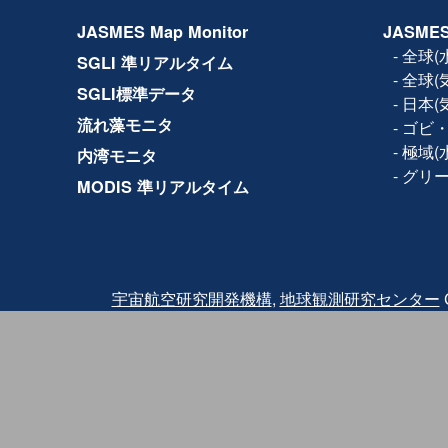
2017年11月14日
設備保守のため、下記日時で
JASMES Map Monitor
JASMES
ルの全サービス(Web、F
きません。
-
全球(
SGLI 準リアルタイム
日時：2017年11月15日(水) 1
-
全球(
2017年10月19日
利用規約が改訂され、商
SGLI標準データ
-
日本(
2017年5月8日
JASMES Map Monito
流れ藻モニタ
-
ゴビ・
Ver.2では試験版では地
の各物理量の閲覧に加え
-
極域(
内湾モニタ
参照する機能を追加して
-
グリ
MODIS 準リアルタイム
2016年3月2日
Terra/MODISの品質
2016年2月18日にTer
2月24日に観測を再開し
バンドと熱赤外バンドに
されたため、2月24日〜2月2
クトについては、利用に
また、復旧後も同波 長
宇宙航空研究開発機構
,
地球観測研究センター
C
っている可能性がありま
その他、
詳細はこちら
を
2015年12月25日
JASMES Map Monit
試験版では地図サービスを
量を閲覧することが出来
ご利用いただいた感想に
力ください。
2014年07月04日
JASMES Polar（水